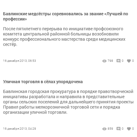
Бавлинские медсёстры соревновались за звание «Лучшей по
профессии»
После пятилетнего перерыва по инициативе профсоюзного
комитета центральной районной больницы возобновили
конкурс профессионального мастерства среди медицинских
сестёр.
16 декабря 2013, 06:53
798
0
0
Уличная торговля в сёлах упорядочена
Бавлинская городская прокуратура в порядке правотворческой
инициативы разработала и направила в представительные
органы сельских поселений для дальнейшего принятия проекты
Правил работы мелкорозничной торговой сети и порядка
организации уличной торговли.
16 декабря 2013, 04:29
859
0
0