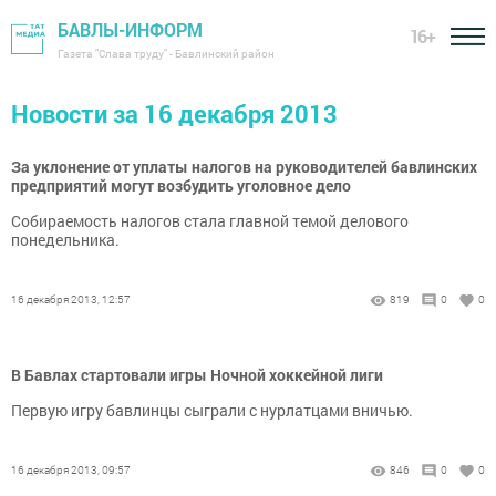
БАВЛЫ-ИНФОРМ
16+
Газета "Слава труду" - Бавлинский район
Новости за 16 декабря 2013
За уклонение от уплаты налогов на руководителей бавлинских
предприятий могут возбудить уголовное дело
Собираемость налогов стала главной темой делового
понедельника.
16 декабря 2013, 12:57
819
0
0
В Бавлах стартовали игры Ночной хоккейной лиги
Первую игру бавлинцы сыграли с нурлатцами вничью.
16 декабря 2013, 09:57
846
0
0