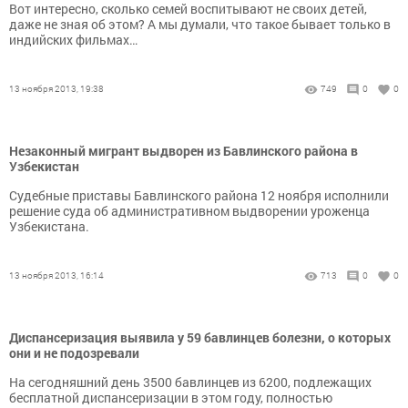
Вот интересно, сколько семей воспитывают не своих детей,
даже не зная об этом? А мы думали, что такое бывает только в
индийских фильмах…
13 ноября 2013, 19:38
749
0
0
Незаконный мигрант выдворен из Бавлинского района в
Узбекистан
Судебные приставы Бавлинского района 12 ноября исполнили
решение суда об административном выдворении уроженца
Узбекистана.
13 ноября 2013, 16:14
713
0
0
Диспансеризация выявила у 59 бавлинцев болезни, о которых
они и не подозревали
На сегодняшний день 3500 бавлинцев из 6200, подлежащих
бесплатной диспансеризации в этом году, полностью