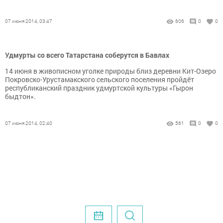
07 июня 2014, 03:47
606
0
0
Удмурты со всего Татарстана соберутся в Бавлах
14 июня в живописном уголке природы близ деревни Кит-Озеро
Покровско-Урустамакского сельского поселения пройдёт
республиканский праздник удмуртской культуры «Гырон
быдтон».
07 июня 2014, 02:40
561
0
0