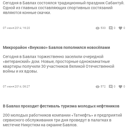
Сегодня в Бавлах состоялся традиционный праздник Сабантуй.
Одной из главных составляющих спортивных состязаний
являются конные скачки.
07 июня 2014, 16:20
533
0
0
Микрорайон «Внуково» Бавлов пополнился новосёлами
Сегодня в Бавлах торжественно заселили очередной
«ветеранский» дом. Новые, просторные однокомнатные
квартиры получили 30 участников Великой Отечественной
войны и их вдовы.
07 июня 2014, 06:27
572
0
0
В Бавлах проходит фестиваль туризма молодых нефтяников
200 молодых работников компании «Татнефть» и предприятий
сервисного обслуживания три дня проведут в палатках в
местечке Никустюм на окраине Бавлов.