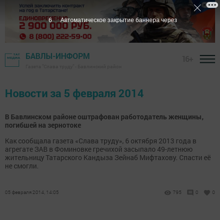
6
Автоматическое закрытие баннера через
БАВЛЫ-ИНФОРМ
16+
Газета "Слава труду" - Бавлинский район
Новости за 5 февраля 2014
В Бавлинском районе оштрафован работодатель женщины,
погибшей на зернотоке
Как сообщала газета «Слава труду», 6 октября 2013 года в
агрегате ЗАВ в Фоминовке гречихой засыпало 49-летнюю
жительницу Татарского Кандыза Зейнаб Мифтахову. Спасти её
не смогли.
05 февраля 2014, 14:05
795
0
0