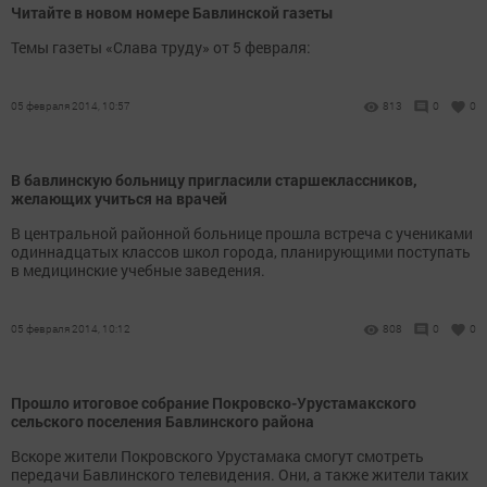
Читайте в новом номере Бавлинской газеты
Темы газеты «Слава труду» от 5 февраля:
05 февраля 2014, 10:57
813
0
0
В бавлинскую больницу пригласили старшеклассников,
желающих учиться на врачей
В центральной районной больнице прошла встреча с учениками
одиннадцатых классов школ города, планирующими поступать
в медицинские учебные заведения.
05 февраля 2014, 10:12
808
0
0
Прошло итоговое собрание Покровско-Урустамакского
сельского поселения Бавлинского района
Вскоре жители Покровского Урустамака смогут смотреть
передачи Бавлинского телевидения. Они, а также жители таких