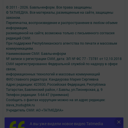
© 2011 - 2026. Бавлы-информ. Все права защищены.
© ТАТМЕДИА. Все материалы, размещенные на сайте, защищены
законом.
Перепечатка, воспроизведение и распространение в любом объеме
информации,
размещенной на сайте, возможна только с письменного согласия
редакций СМИ.
При поддержке Республиканского агентства по печати и массовым
коммуникациям.
Наименование СМИ: Бавлы-информ
№ записи о регистрации СМИ, дата: ЭЛ № ФС 77 - 73781 от 12.10.2018
СМИ зарегистрированно Федеральной службой по надзору в сфере
связи,
информационных технологий и массовых коммуникаций
ФИО главного редактора: Кандаурова Мария Сергеевна
Адрес редакции: 423930, Российская Федерация, Республика
Татарстан, Бавлинский район, г.Бавлы, ул.Пионерская, д. 9
Телефон редакции: 5-64-47 (приемная)
Сообщить о фактах коррупции можно на эл.адрес редакции:
slava_trudu@bk.ru
Учредитель СМИ: АО «ТАТМЕДИА»
Антикоррупционная политика
А вы уже видели новое видео Tatmedia
АО «ТАТМЕДИА» использует «cookie»
для персонализации сервисов и