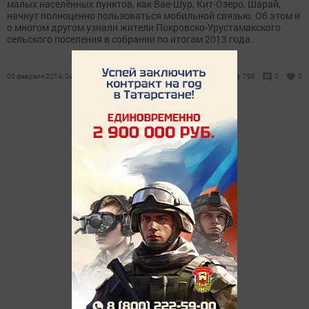
малых населённых пунктов, как Вае-Шур, Кит-Озеро, Шарай,
начнут полноценно пользоваться мобильной связью. Об этом и
о многом другом узнали жители Покровско-Урустамакского
сельского поселения в собрании по итогам 2013 года.
05 февраля 2014, 04:42
798
0
0