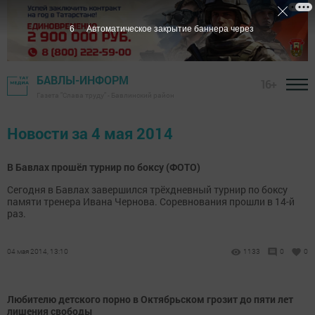
6
Автоматическое закрытие баннера через
БАВЛЫ-ИНФОРМ
16+
Газета "Слава труду" - Бавлинский район
Новости за 4 мая 2014
В Бавлах прошёл турнир по боксу (ФОТО)
Сегодня в Бавлах завершился трёхдневный турнир по боксу
памяти тренера Ивана Чернова. Соревнования прошли в 14-й
раз.
04 мая 2014, 13:10
1133
0
0
Любителю детского порно в Октябрьском грозит до пяти лет
лишения свободы