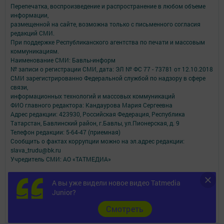
Перепечатка, воспроизведение и распространение в любом объеме
информации,
размещенной на сайте, возможна только с письменного согласия
редакций СМИ.
При поддержке Республиканского агентства по печати и массовым
коммуникациям.
Наименование СМИ: Бавлы-информ
№ записи о регистрации СМИ, дата: ЭЛ № ФС 77 - 73781 от 12.10.2018
СМИ зарегистрированно Федеральной службой по надзору в сфере
связи,
информационных технологий и массовых коммуникаций
ФИО главного редактора: Кандаурова Мария Сергеевна
Адрес редакции: 423930, Российская Федерация, Республика
Татарстан, Бавлинский район, г.Бавлы, ул.Пионерская, д. 9
Телефон редакции: 5-64-47 (приемная)
Сообщить о фактах коррупции можно на эл.адрес редакции:
slava_trudu@bk.ru
Учредитель СМИ: АО «ТАТМЕДИА»
Антикоррупционная политика
А вы уже видели новое видео Tatmedia
АО «ТАТМЕДИА» использует «cookie»
для персонализации сервисов и
Junior?
удобства пользователей сайтом.
Использование «cookie» можно отменить в настройках браузера.
Cмотреть
Политика конфиденциальности