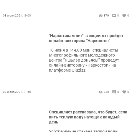
03 июня 2021, 19:00
879
0
0
"Наркотикам нет": в соцсетях пройдет
онлайн-викторина "Наркостоп"
10 июня в 14ч.00 мин. специалисты
Многопрофильного молодежного
центра "Яшьлэр доньясы" проведут
онлайн-викторину «Наркостоп» на
платформе Qiuzizz.
03 июня 2021, 17:55
836
0
0
Специалист рассказала, что будет, если
пить теплую воду натощак каждый
день
Употребление стакана теплой воды