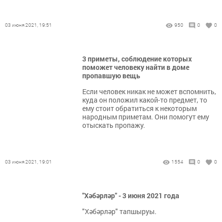
03 июня 2021, 19:51
950
0
0
3 приметы, соблюдение которых
поможет человеку найти в доме
пропавшую вещь
Если человек никак не может вспомнить,
куда он положил какой-то предмет, то
ему стоит обратиться к некоторым
народным приметам. Они помогут ему
отыскать пропажу.
03 июня 2021, 19:01
1554
0
0
"Хәбәрләр" - 3 июня 2021 года
"Хәбәрләр" тапшыруы.