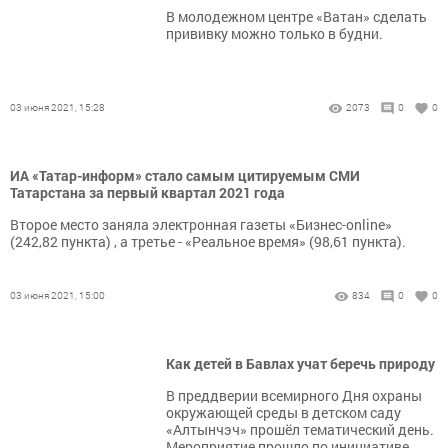
В молодежном центре «Ватан» сделать
прививку можно только в будни.
03 июня 2021, 15:28
2073
0
0
ИА «Татар-информ» стало самым цитируемым СМИ
Татарстана за первый квартал 2021 года
Второе место заняла электронная газеты «Бизнес-online»
(242,82 пункта) , а третье - «Реальное время» (98,61 пункта).
03 июня 2021, 15:00
834
0
0
Как детей в Бавлах учат беречь природу
В преддверии всемирного Дня охраны
окружающей среды в детском саду
«Алтынчэч» прошёл тематический день.
Мероприятие прошло по инициативе