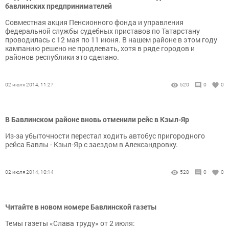
бавлинских предпринимателей
Совместная акция Пенсионного фонда и управления
федеральной службы судебных приставов по Татарстану
проводилась с 12 мая по 11 июня. В нашем районе в этом году
кампанию решено не продлевать, хотя в ряде городов и
районов республики это сделано.
02 июля 2014, 11:27
520
0
0
В Бавлинском районе вновь отменили рейс в Кзыл-Яр
Из-за убыточности перестал ходить автобус пригородного
рейса Бавлы - Кзыл-Яр с заездом в Александровку.
02 июля 2014, 10:14
528
0
0
Читайте в новом номере Бавлинской газеты
Темы газеты «Слава труду» от 2 июля: