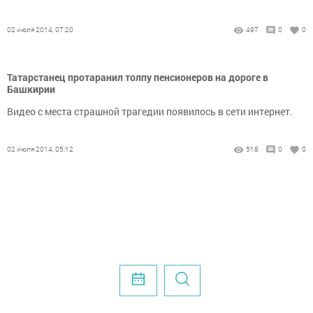
02 июля 2014, 07:20
497
0
0
Татарстанец протаранил толпу пенсионеров на дороге в
Башкирии
Видео с места страшной трагедии появилось в сети интернет.
02 июля 2014, 05:12
518
0
0