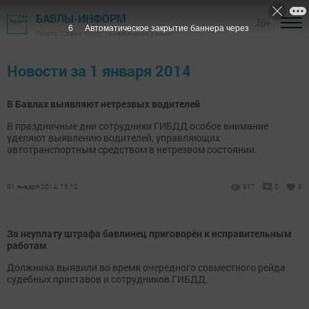
БАВЛЫ-ИНФОРМ
16+
6
Автоматическое закрытие баннера через
Газета "Слава труду" - Бавлинский район
Новости за 1 января 2014
В Бавлах выявляют нетрезвых водителей
В праздничные дни сотрудники ГИБДД особое внимание
уделяют выявлению водителей, управляющих
автотранспортным средством в нетрезвом состоянии.
01 января 2014, 15:12
917
0
0
За неуплату штрафа бавлинец приговорён к исправительным
работам
Должника выявили во время очередного совместного рейда
судебных приставов и сотрудников ГИБДД.