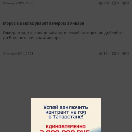
01 января 2014, 11:38
713
0
0
Мороз в Бавлах ударит вечером 3 января
Ожидается, что холодный арктический антициклон доберётся
до Бавлов в ночь на 4 января.
01 января 2014, 04:08
861
0
0