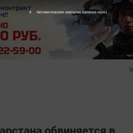
5
Автоматическое закрытие баннера через
1
арстана обвиняется в