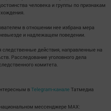
достоинства человека и группы по признакам
схождения.
ователем в отношении нее избрана мера
 невыезде и надлежащем поведении.
я следственные действия, направленные на
ьств. Расследование уголовного дела
следственного комитета.
интересным в
Telegram-канале
Татмедиа
в национальном мессенджере MАХ: