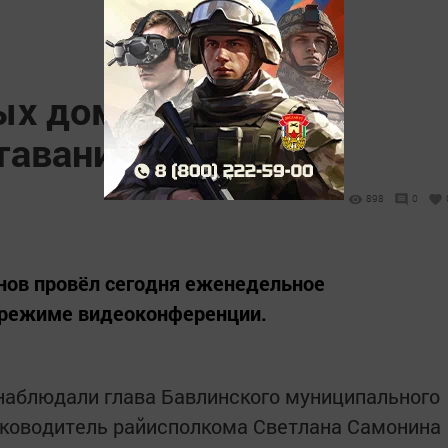
х домов в Бавлах
тавания
898
0
нов провёл сегодня еженедельное
 режиме видеоконференции.
наблюдали глава Бавлинского муниципального
уководитель райисполкома Светлана Самонина