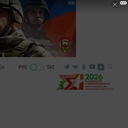
6+
РУС
ТАТ