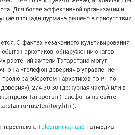
 вместо её полного уничтожения, исключающег
ота. Для более эффективной организации и
тущие площади дурмана решено в присутствии
ется. О фактах незаконного культивирования
и сбыта наркотиков, обнаружении очагов
х растений жители Татарстана могут
чно на «телефон доверия» в управление
тролю за оборотом наркотиков по РТ по
доверия»), 274-30-30 (дежурная часть) или в
контроля Татарстан (телефоны на сайте
arstan.ru/rus/territory.htm).
интересным в
Telegram-канале
Татмедиа