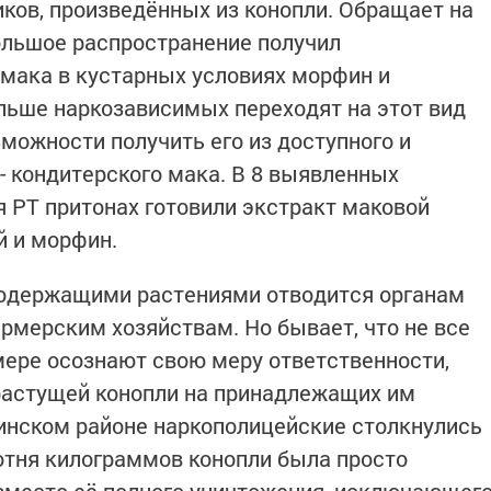
иков, произведённых из конопли. Обращает на
большое распространение получил
мака в кустарных условиях морфин и
льше наркозависимых переходят на этот вид
зможности получить его из доступного и
- кондитерского мака. В 8 выявленных
 РТ притонах готовили экстракт маковой
й и морфин.
осодержащими растениями отводится органам
рмерским хозяйствам. Но бывает, что не все
мере осознают свою меру ответственности,
растущей конопли на принадлежащих им
инском районе наркополицейские столкнулись
отня килограммов конопли была просто