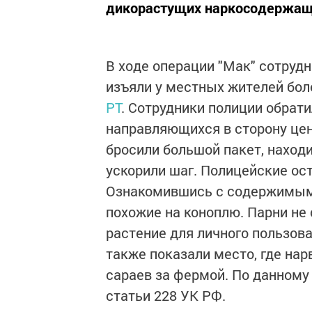
дикорастущих наркосодержащ
В ходе операции "Мак" сотруд
изъяли у местных жителей бол
РТ
. Сотрудники полиции обрат
направляющихся в сторону цен
бросили большой пакет, находив
ускорили шаг. Полицейские ос
Ознакомившись с содержимым 
похожие на коноплю. Парни не
растение для личного пользова
также показали место, где нарв
сараев за фермой. По данному 
статьи 228 УК РФ.