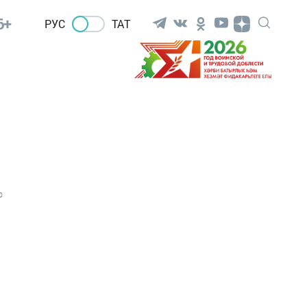
6+
РУС
ТАТ
0