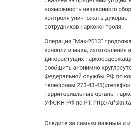
свалена за пределами угодий,
возможность незаконного обор
контроля уничтожать дикорас
сотрудников наркоконтроля.
Операция "Мак-2013" продолжа
конопли и мака, изготовления 
дикорастущих наркосодержащи
сообщить анонимно круглосуто
Федеральной службы РФ по кон
телефонам 273-43-45(«телефон 
территориальные органы нарко
УФСКН РФ по РТ: http://ufskn.tat
Следите за самым важным и 