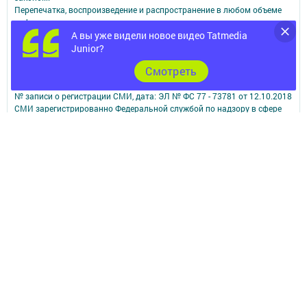
Перепечатка, воспроизведение и распространение в любом объеме
информации,
А вы уже видели новое видео Tatmedia
размещенной на сайте, возможна только с письменного согласия
редакций СМИ.
Junior?
При поддержке Республиканского агентства по печати и массовым
Cмотреть
коммуникациям.
Наименование СМИ: Бавлы-информ
№ записи о регистрации СМИ, дата: ЭЛ № ФС 77 - 73781 от 12.10.2018
СМИ зарегистрированно Федеральной службой по надзору в сфере
связи,
информационных технологий и массовых коммуникаций
ФИО главного редактора: Кандаурова Мария Сергеевна
Адрес редакции: 423930, Российская Федерация, Республика
Татарстан, Бавлинский район, г.Бавлы, ул.Пионерская, д. 9
Телефон редакции: 5-64-47 (приемная)
Сообщить о фактах коррупции можно на эл.адрес редакции:
slava_trudu@bk.ru
Учредитель СМИ: АО «ТАТМЕДИА»
Антикоррупционная политика
АО «ТАТМЕДИА» использует «cookie»
для персонализации сервисов и
удобства пользователей сайтом.
Использование «cookie» можно отменить в настройках браузера.
Политика конфиденциальности