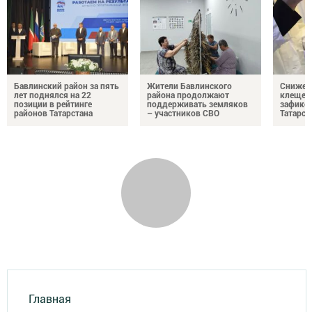
Бавлинский район за пять
Жители Бавлинского
Снижени
лет поднялся на 22
района продолжают
клещей
позиции в рейтинге
поддерживать земляков
зафикс
районов Татарстана
– участников СВО
Татарст
Главная