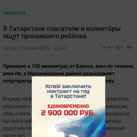
НОВОСТИ
В Татарстане спасатели и волонтёры
ищут пропавшего ребёнка
Автор,
10 июля 2014 - 22:40
507
0
0
Примерно в 150 километрах от Бавлов, вниз по течению
реки Ик, в Муслюмовском районе разыскивают
полуторагодовалую девочку Карину Давлетову.
В среду вечером в деревне Большой Чекмак родители
отдыхали с ней на берегу реки. По словам очевидцев,
отец и мать девочки выпивали. Ребёнок неоднократно
пытался зайти в воду. Около восьми часов вечера
родители собрались домой и заметили, что девочки
нигде нет.