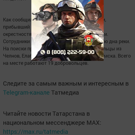
Как сообщил
KazanFirst
волонтёр из Елабуги,
прибывший на место поиска, на берегу и в
окрестностях работают челнинские кинологи.
Сотрудники МЧС приступили к исследованию дна реки.
На поиски продолжают приезжать добровольцы из
Челнов, Елабуги, Туймазов, Казани, Нижнекамска. Всего
на месте работают 19 добровольцев.
Следите за самым важным и интересным в
Telegram-канале
Татмедиа
Читайте новости Татарстана в
национальном мессенджере MАХ:
https://max.ru/tatmedia