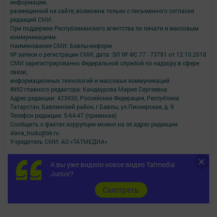
информации,
размещенной на сайте, возможна только с письменного согласия
редакций СМИ.
При поддержке Республиканского агентства по печати и массовым
коммуникациям.
Наименование СМИ: Бавлы-информ
№ записи о регистрации СМИ, дата: ЭЛ № ФС 77 - 73781 от 12.10.2018
СМИ зарегистрированно Федеральной службой по надзору в сфере
связи,
информационных технологий и массовых коммуникаций
ФИО главного редактора: Кандаурова Мария Сергеевна
Адрес редакции: 423930, Российская Федерация, Республика
Татарстан, Бавлинский район, г.Бавлы, ул.Пионерская, д. 9
Телефон редакции: 5-64-47 (приемная)
Сообщить о фактах коррупции можно на эл.адрес редакции:
slava_trudu@bk.ru
Учредитель СМИ: АО «ТАТМЕДИА»
Антикоррупционная политика
А вы уже видели новое видео Tatmedia
АО «ТАТМЕДИА» использует «cookie»
для персонализации сервисов и
Junior?
удобства пользователей сайтом.
Использование «cookie» можно отменить в настройках браузера.
Cмотреть
Политика конфиденциальности