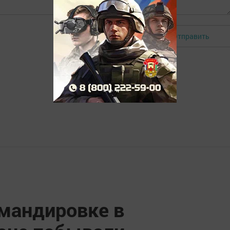
Отправить
Авторизоваться
омандировке в