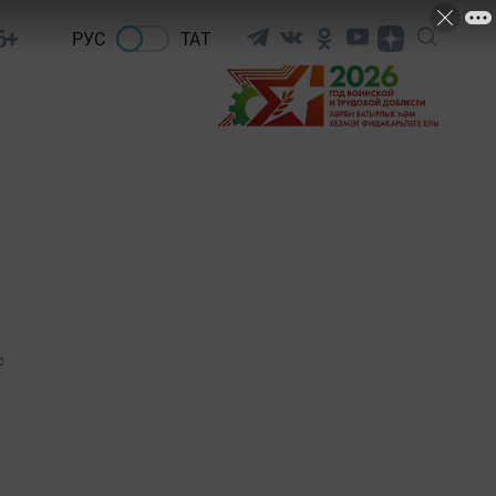
6+
РУС
ТАТ
0