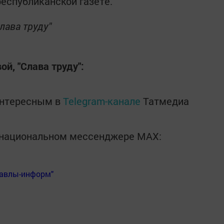
республиканской газете.
лава труду"
й, "Слава труду":
интересным в
Telegram-канале
Татмедиа
в национальном мессенджере MАХ:
Бавлы-информ"