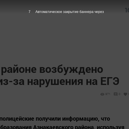
1
6
Автоматическое закрытие баннера через
 районе возбуждено
из-за нарушения на ЕГЭ
971
0
 полицейские получили информацию, что
бразования Азнакаевского района, используя