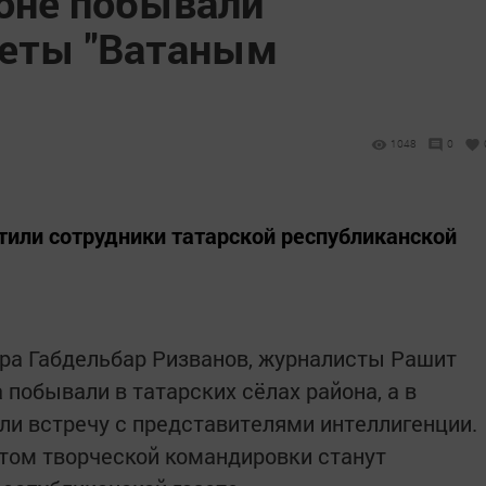
оне побывали
зеты "Ватаным
1048
0
тили сотрудники татарской республиканской
ра Габдельбар Ризванов, журналисты Рашит
побывали в татарских сёлах района, а в
ли встречу с представителями интеллигенции.
атом творческой командировки станут