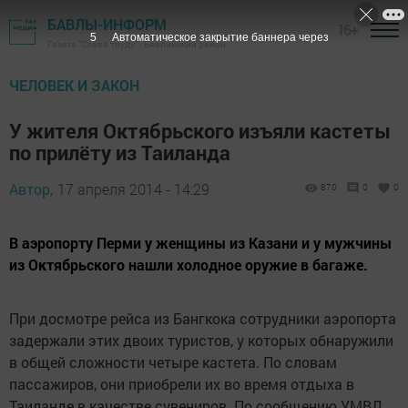
БАВЛЫ-ИНФОРМ
16+
5
Автоматическое закрытие баннера через
Газета "Слава труду" - Бавлинский район
ЧЕЛОВЕК И ЗАКОН
У жителя Октябрьского изъяли кастеты
по прилёту из Таиланда
Автор,
17 апреля 2014 - 14:29
870
0
0
В аэропорту Перми у женщины из Казани и у мужчины
из Октябрьского нашли холодное оружие в багаже.
При досмотре рейса из Бангкока сотрудники аэропорта
задержали этих двоих туристов, у которых обнаружили
в общей сложности четыре кастета. По словам
пассажиров, они приобрели их во время отдыха в
Таиланде в качестве сувениров. По сообщению УМВД