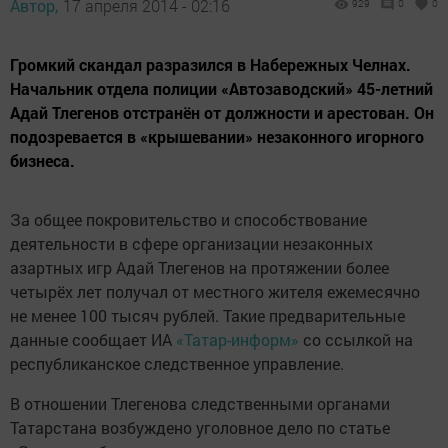
Автор,
17 апреля 2014 - 02:16
929
0
0
Громкий скандал разразился в Набережных Челнах.
Начальник отдела полиции «Автозаводский» 45-летний
Адай Тлегенов отстранён от должности и арестован. Он
подозревается в «крышевании» незаконного игорного
бизнеса.
За общее покровительство и способствование
деятельности в сфере организации незаконных
азартных игр Адай Тлегенов на протяжении более
четырёх лет получал от местного жителя ежемесячно
не менее 100 тысяч рублей. Такие предварительные
данные сообщает ИА
«Татар-информ»
со ссылкой на
республиканское следственное управление.
В отношении Тлегенова следственными органами
Татарстана возбуждено уголовное дело по статье