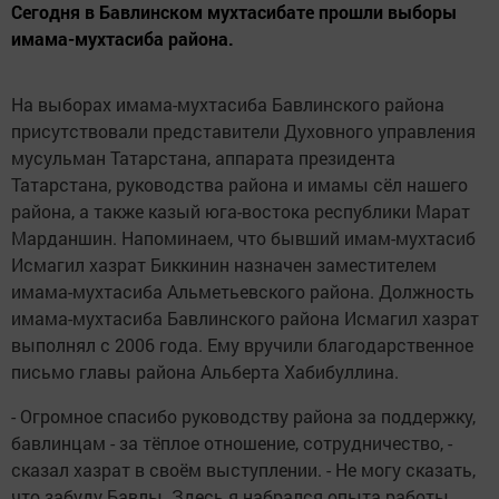
Сегодня в Бавлинском мухтасибате прошли выборы
имама-мухтасиба района.
На выборах имама-мухтасиба Бавлинского района
присутствовали представители Духовного управления
мусульман Татарстана, аппарата президента
Татарстана, руководства района и имамы сёл нашего
района, а также казый юга-востока республики Марат
Марданшин. Напоминаем, что бывший имам-мухтасиб
Исмагил хазрат Биккинин назначен заместителем
имама-мухтасиба Альметьевского района. Должность
имама-мухтасиба Бавлинского района Исмагил хазрат
выполнял с 2006 года. Ему вручили благодарственное
письмо главы района Альберта Хабибуллина.
- Огромное спасибо руководству района за поддержку,
бавлинцам - за тёплое отношение, сотрудничество, -
сказал хазрат в своём выступлении. - Не могу сказать,
что забуду Бавлы. Здесь я набрался опыта работы,