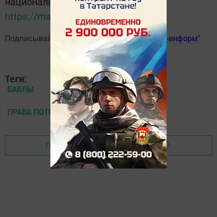
национальном мессенджере MАХ:
https://max.ru/tatmedia
Подписывайтесь на
телеграм-канал "Бавлы-информ"
Теги:
БАВЛЫ
ПРАВА ПОТРЕБИТЕЛЕЙ
Перейти на страницу новости