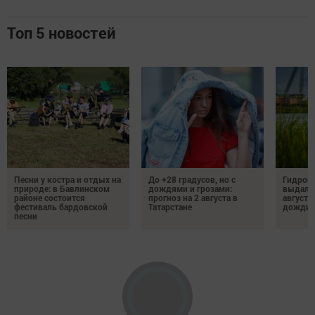
Топ 5 новостей
Песни у костра и отдых на
До +28 градусов, но с
Гидроме
природе: в Бавлинском
дождями и грозами:
выдалс
районе состоится
прогноз на 2 августа в
августе
фестиваль бардовской
Татарстане
дожди, 
песни