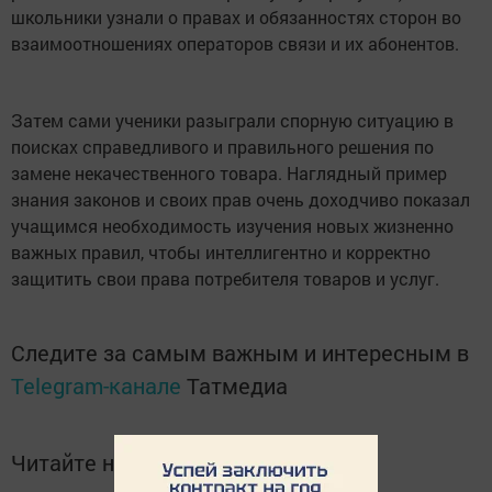
школьники узнали о правах и обязанностях сторон во
взаимоотношениях операторов связи и их абонентов.
Затем сами ученики разыграли спорную ситуацию в
поисках справедливого и правильного решения по
замене некачественного товара. Наглядный пример
знания законов и своих прав очень доходчиво показал
учащимся необходимость изучения новых жизненно
важных правил, чтобы интеллигентно и корректно
защитить свои права потребителя товаров и услуг.
Следите за самым важным и интересным в
Telegram-канале
Татмедиа
Читайте новости Татарстана в