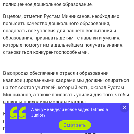
полноценное дошкольное образование.
В целом, отметил Рустам Минниханов, необходимо
повысить качество дошкольного образования,
создавать все условия для раннего воспитания и
образования, прививать детям те навыки и умения,
которые помогут им в дальнейшем получать знания,
становиться конкурентоспособными.
В вопросах обеспечения отрасли образования
квалифицированными кадрами мы должны опираться
на тот состав учителей, который есть, сказал Рустам
Минниханов, а также прилагать усилия для того, чтобы
в школы приходили молодые кадры.
А вы уже видели новое видео Tatmedia
На совещании объявлено о передаче с 1 августа 2013
Junior?
года большей части учреждений среднего
Cмотреть
профессионального образования в ведение