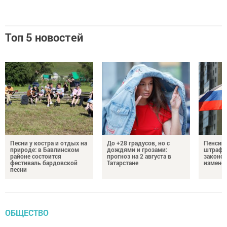
Топ 5 новостей
Песни у костра и отдых на
До +28 градусов, но с
Пенсии,
природе: в Бавлинском
дождями и грозами:
штрафы
районе состоится
прогноз на 2 августа в
законо
фестиваль бардовской
Татарстане
изменен
песни
ОБЩЕСТВО