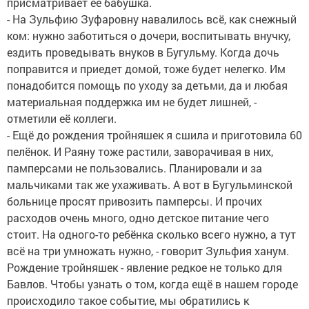
присматривает её бабушка.
- На Зульфию Зуфаровну навалилось всё, как снежный
ком: нужно заботиться о дочери, воспитывать внучку,
ездить проведывать внуков в Бугульму. Когда дочь
поправится и приедет домой, тоже будет нелегко. Им
понадобится помощь по уходу за детьми, да и любая
материальная поддержка им не будет лишней, -
отметили её коллеги.
- Ещё до рождения тройняшек я сшила и приготовила 60
пелёнок. И Раяну тоже растили, заворачивая в них,
памперсами не пользовались. Планировали и за
мальчиками так же ухаживать. А вот в Бугульминской
больнице просят привозить памперсы. И прочих
расходов очень много, одно детское питание чего
стоит. На одного-то ребёнка сколько всего нужно, а тут
всё на три умножать нужно, - говорит Зульфия ханум.
Рождение тройняшек - явление редкое не только для
Бавлов. Чтобы узнать о том, когда ещё в нашем городе
происходило такое событие, мы обратились к