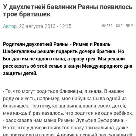
У двухлетней бавлинки Раяны появилось
трое братишек
Автор,
23 августа 2013 - 12:15
786
0
0
Родители двухлетней Раяны - Римма и Равиль
Шафигуллины решили подарить дочери братика. Но
Бог дал им не одного сына, а сразу трёх. Мы решили
рассказать об этой семье в канун Меҗдународного дня
защиты детей.
- То, что могут родиться близнецы, я знала. В нашем
роду они есть, например, моя бабушка была одной из
близняшек. Поэтому, когда вынашивала своих детей,
мне каждый раз казалось, что родится не один ребёнок,
- рассказала нам мама Риммы Зульфия Зуфаровна. -
Но то, что у дочери появятся сразу три малыша, даже
не приходило в голову. А врачи в первый раз сказали ей