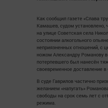
Как сообщил газете «Слава тр
Камашев, судом установлено, 
на улице Советская села Нико
состоянии алкогольного опьян
неприязненных отношений, с ц
ножом Александру Романову в 
потерпевшего был нанесён тяжк
своевременное доставление в 
В суде Гаврилов частично приз
желанием «напугать» Романова
свободы на срок семь лет с о
режима.