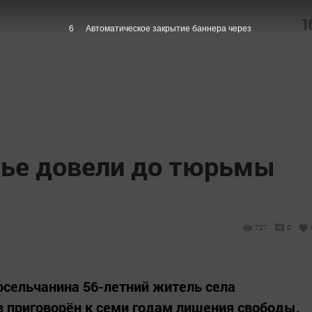
1
5
Автоматическое закрытие баннера через
лье довели до тюрьмы
727
0
осельчанина 56-летний житель села
 приговорён к семи годам лишения свободы.