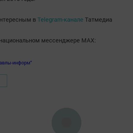
интересным в
Telegram-канале
Татмедиа
в национальном мессенджере MАХ:
Бавлы-информ"