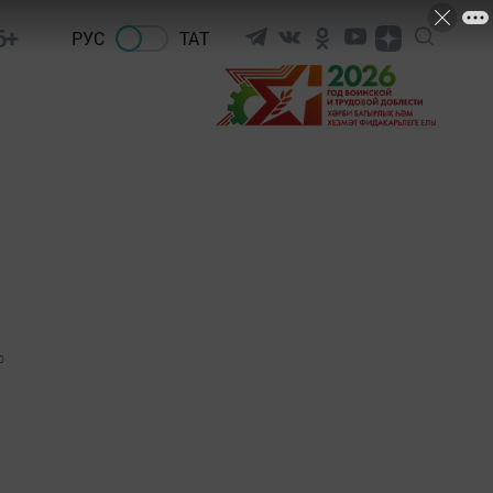
6+
РУС
ТАТ
0