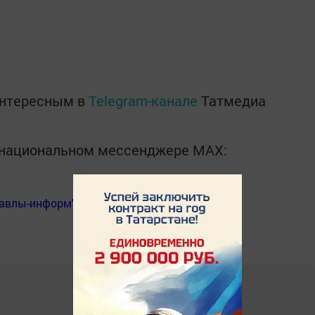
интересным в
Telegram-канале
Татмедиа
в национальном мессенджере MАХ:
Бавлы-информ"