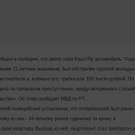
общил в полицию, что около села Кзыл-Яр автомобиль "Лад
 своим 21-летним знакомым, был обстрелян группой молоды
втомобиля и, избивая его, требовали 100 тысяч рублей. По
ело по признакам преступления, предусмотренного статье
ьство». Об этом сообщает МВД по РТ.
ятий полицейские установили, что потерпевший был ранее
ому из них - 34-летнему ранее судимому за кражу и
свою квартиру. Выехав из неё, квартирант стал требовать у