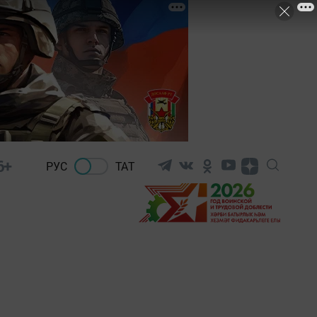
6+
РУС
ТАТ