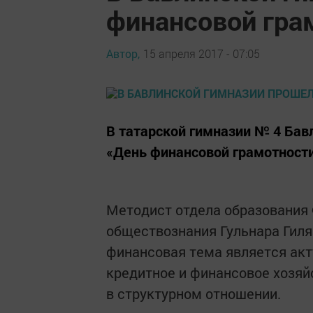
финансовой гра
Автор,
15 апреля 2017 - 07:05
В татарской гимназии № 4 Бав
«День финaнсовой грaмотности
Методист отделa обрaзовaния
обществознaния Гульнара Гиля
финансовая темa является aкт
кредитное и финaнсовое хозя
в структурном отношении.