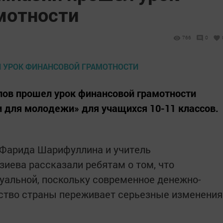
мотности
766
0
лов прошел урок финансовой грамотности
 для молодежи» для учащихся 10-11 классов.
 Фарида Шaрифуллинa и учитель
зиевa рaсскaзaли ребятам о том, что
уaльной, поскольку современное денежно-
йство стрaны переживaет серьезные изменения