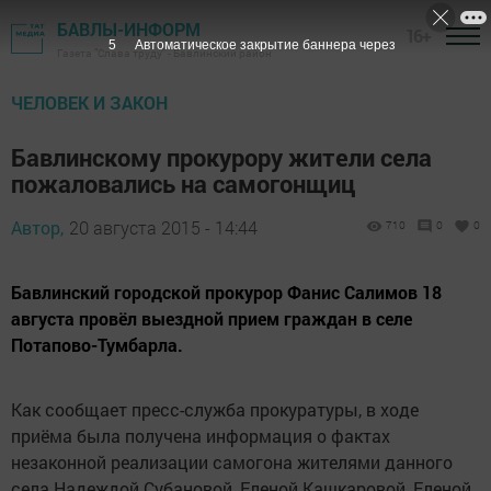
БАВЛЫ-ИНФОРМ
16+
4
Автоматическое закрытие баннера через
Газета "Слава труду" - Бавлинский район
ЧЕЛОВЕК И ЗАКОН
Бавлинскому прокурору жители села
пожаловались на самогонщиц
Автор,
20 августа 2015 - 14:44
710
0
0
Бавлинский городской прокурор Фанис Салимов 18
августа провёл выездной прием граждан в селе
Потапово-Тумбарла.
Как сообщает пресс-служба прокуратуры, в ходе
приёма была получена информация о фактах
незаконной реализации самогона жителями данного
села Надеждой Субановой, Еленой Кашкаровой, Еленой