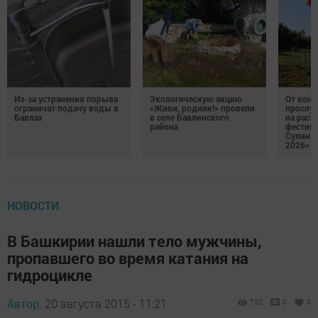
Из-за устранения порыва
Экологическую акцию
От кон
ограничат подачу воды в
«Живи, родник!» провели
прослу
Бавлах
в селе Бавлинского
на расс
района
фестив
Сулинк
2026»
НОВОСТИ
В Башкирии нашли тело мужчины,
пропавшего во время катания на
гидроцикле
Автор,
20 августа 2015 - 11:21
722
0
0