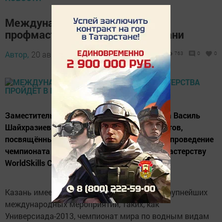
Международный конкурс
профмастерства пройдёт в Казани
Автор,
20 августа 2015 - 11:55
763
0
0
Заместитель премьер-министра Татарстана Василь
Шайхразиев провёл брифинг для журналистов,
посвящённый победе России в конкурсе на проведение
чемпионата мира по профессиональному мастерству
WorldSkills Competition в Казани.
Казань имеет богатый опыт организации крупнейших
международных мероприятий, таких, как
Универсиада-2013, чемпионат мира по водным видам