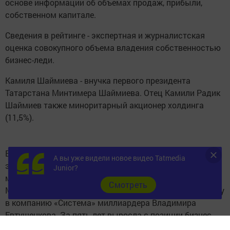
основе информации об объемах продаж, прибыли,
собственном капитале.
Сведения в рейтинге - экспертная и журналистская
оценка совокупного объема владения собственностью
бизнес-леди.
Камиля Шаймиева - внучка первого президента
Татарстана Минтимера Шаймиева. Отец Камили Радик
Шаймиев также миноритарный акционер холдинга
(11,5%).
В 2004 году Камиля поступила в КФЭИ (ныне Институт
А вы уже видели новое видео Tatmedia
экономики и финансов КФУ) на факультет
Junior?
менеджмента. Но, проучившись год, перевелась в
Cмотреть
МГИМО. Окончив МГИМО, Камиля устроилась на работу
в компанию «Система» миллиардера Владимира
Евтушенкова. За пять лет выросла с позиции бизнес-
аналитика до инвестиционного директора. В 2013-2014