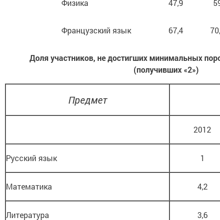
Физика
47,9
5
Французский язык
67,4
70
Доля участников, не достигших минимальных порог
(получивших «2»)
Предмет
2012
Русский язык
1
Математика
4,2
Литература
3,6