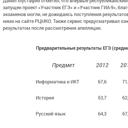
Данил Мустафин отметил, что впервые республиканским
запущен проект «Участник ЕГЭ» и «Участник ГИА-9», бла
экзаменов могли, не дожидаясь поступления результато
ними на сайте РЦМКО. Также сервис предусматривал оз
результатом после рассмотрения апелляции.
Предварительные результаты ЕГЭ (средни
Предмет
2012
20
Информатика и ИКТ
67,6
71
История
53,7
62
Русский язык
64,3
67