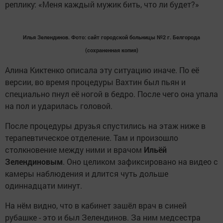
реплику: «Меня каждый мужик бить, что ли будет?»
Илья Зелендинов.
Фото: сайт городской больницы №2 г. Белгорода
(сохраненная копия)
Алина Киктенко описала эту ситуацию иначе. По её
версии, во время процедуры Вахтин был пьян и
специально пнул её ногой в бедро. После чего она упала
на пол и ударилась головой.
После процедуры друзья спустились на этаж ниже в
терапевтическое отделение. Там и произошло
столкновение между ними и врачом
Ильёй
Зелендиновым
. Оно целиком зафиксировано на видео с
камеры наблюдения и длится чуть дольше
одиннадцати минут.
На нём видно, что в кабинет зашёл врач в синей
рубашке - это и был Зелендинов. За ним медсестра