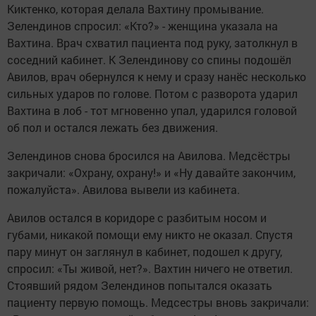
Киктенко, которая делала Вахтину промывание.
Зелендинов спросил: «Кто?» - женщина указала на
Вахтина. Врач схватил пациента под руку, затолкнул в
соседний кабинет. К Зелендинову со спины подошёл
Авилов, врач обернулся к нему и сразу нанёс несколько
сильных ударов по голове. Потом с разворота ударил
Вахтина в лоб - тот мгновенно упал, ударился головой
об пол и остался лежать без движения.
Зелендинов снова бросился на Авилова. Медсёстры
закричали: «Охрану, охрану!» и «Ну давайте закончим,
пожалуйста». Авилова вывели из кабинета.
Авилов остался в коридоре с разбитым носом и
губами, никакой помощи ему никто не оказал. Спустя
пару минут он заглянул в кабинет, подошел к другу,
спросил: «Ты живой, нет?». Вахтин ничего не ответил.
Стоявший рядом Зелендинов попытался оказать
пациенту первую помощь. Медсестры вновь закричали: