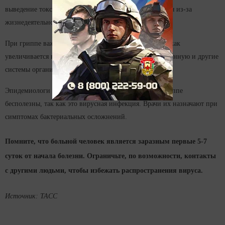
выведение токсинов из организма, которые образуются из-за
жизнедеятельности вируса.
При гриппе важно соблюдать постельный режим, так как
увеличивается нагрузка на сердечно-сосудистую, иммунную и другие
системы организма.
Эпидемиологи напоминают, что антибиотики при гриппе
бесполезны, так как это вирусная инфекция. Врачи их назначают при
симптомах бактериальных осложнений.
Помните, что больной человек является заразным первые 5-7
суток от начала болезни. Ограничьте, по возможности, контакты
с другими людьми, чтобы избежать распространения вируса.
Источник: ТАСС