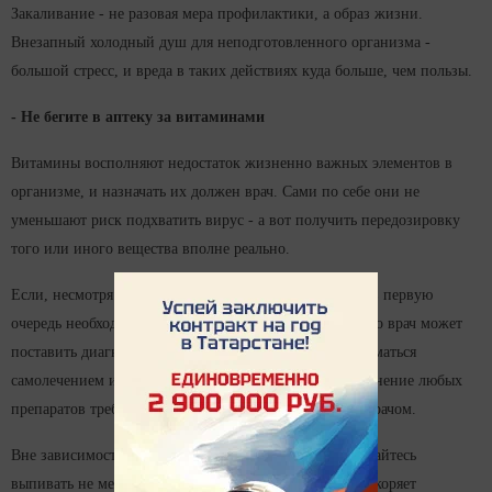
Закаливание - не разовая мера профилактики, а образ жизни.
Внезапный холодный душ для неподготовленного организма -
большой стресс, и вреда в таких действиях куда больше, чем пользы.
- Не бегите в аптеку за витаминами
Витамины восполняют недостаток жизненно важных элементов в
организме, и назначать их должен врач. Сами по себе они не
уменьшают риск подхватить вирус - а вот получить передозировку
того или иного вещества вполне реально.
Если, несмотря на меры профилактики, вы заболели, в первую
очередь необходимо обратиться за медпомощью. Только врач может
поставить диагноз: грипп или ОРВИ. Не следует заниматься
самолечением и бесконтрольно пить лекарства. Применение любых
препаратов требует предварительной консультации с врачом.
Вне зависимости от того, грипп у вас или ОРВИ, старайтесь
выпивать не менее 2 литров воды в день. Жидкость ускоряет