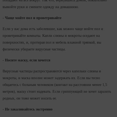
попадают на все вокруг. Так что, вернувшись домой, обязательно
вымойте руки и смените одежду на домашнюю.
- Чаще мойте пол и проветривайте
Если у вас дома есть заболевшие, как можно чаще мойте пол и
проветривайте комнаты. Капли слюны и мокроты оседают на
поверхностях, и, протирая пол и мебель влажной тряпкой, вы
физически убираете вирусные частицы.
- Носите маску, если хочется
Вирусные частицы распространяются через капельки слюны и
мокроты, и маска вполне может задержать их. Если вы тесно
общаетесь с больным человеком (контакт на расстоянии менее 1,5
метров), маску стоит надевать. Если гриппующий не хочет заразить
родных, он тоже может носить ее.
- Не закаливайтесь экстренно