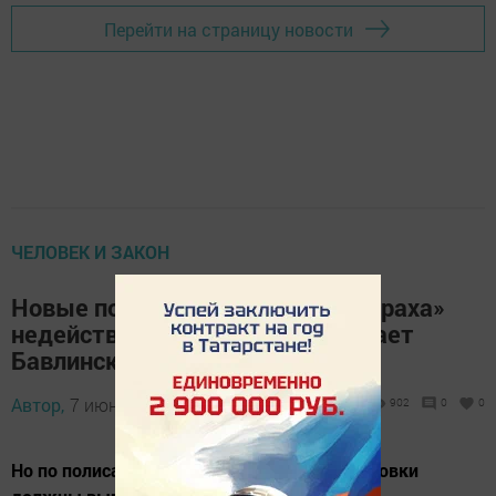
Перейти на страницу новости
ЧЕЛОВЕК И ЗАКОН
Новые полисы ОСАГО «Росгосстраха»
недействительны, предупреждает
Бавлинская прокуратура
Автор,
7 июня 2015 - 04:09
902
0
0
Но по полисам, выданным до 27 мая, страховки