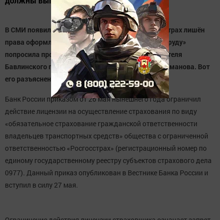
должны выплачиваться.
В СМИ появилась информация о том, что Росгосстрах лишён
права оформлять полисы ОСАГО. Газета «Слава труду»
попросила прокомментровать ситуацию заместителя
Бавлинского городского прокурора Марата Сулейманова. Вот
его разъяснение:
Банк России приказом от 26 мая нынешнего года ограничил
действие лицензии на осуществление страхования по виду
«обязательное страхование гражданской ответственности
владельцев транспортных средств» общества с ограниченной
ответственностью «Росгосстрах» (регистрационный номер по
единому государственному реестру субъектов страхового дела
0977). Данный приказ опубликован в Вестнике Банка России и
вступил в силу 27 мая.
Ограничение действия лицензии страховщика означает запрет