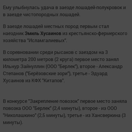
Ему улыбнулась удача в заезде лошадей-полукровок и
в заезде чистопородных лошадей.
В заезде лошадей местных пород первым стал
наездник
Эмиль Хусаинов
из крестьянско-фермерского
хозяйства "Исламгалиевых".
В соревновании среди рысаков с заездом на 3
километра 200 метров (2 круга) первое место занял
Ильнур Зайнуллин (ООО "Берлек"), второе - Александр
Степанов ("Берёзовские зори"), третье - Эдуард
Хусаинов из КФХ "Китапов".
В конкурсе "Закрепление повозок" первое место заняла
повозка ООО "Берлек" (2,4 минуты), второе - из ООО
"Николашкино" (2,5 минуты), третье - из Хансверкина (3
минуты).