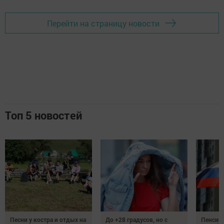
Перейти на страницу новости
Топ 5 новостей
Песни у костра и отдых на
До +28 градусов, но с
Пенсии,