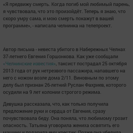
«Я предвижу смерть. Когда погиб мой любимый парень,
я чувствовала, что это произойдёт. Теперь я знаю, что
скоро умру сама, и мою смерть покажут в вашей
программе», - написала челнинка на телепроект.
Автор письма - невеста убитого в Набережных Челнах
37-летнего Евгения Горшонкова. Как уже сообщали
«Челнинские известия»
, таксист пострадал 25 октября
2013 года от рук нетрезвого пассажира, напавшего на
него с ножом возле дома 2/11. Виновным по этому
делу был признан 26-летний Руслан Фахриев, которого
осудили на 9 лет колонии строгого режима.
Девушка рассказала, что, как только получила
предложение руки и сердца от Евгения, сразу
почувствовала беду. Она поняла, что любимому грозит
опасность. Татьяна уговорила жениха освятить его
машину и подарила ему крестик. Позже она убедила