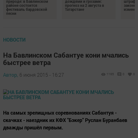
природе: в Бавлинском
дождями и грозами:
штрафы
районе состоится
прогноз на 2 августа в
законо
фестиваль бардовской
Татарстане
изменен
песни
НОВОСТИ
На Бавлинском Сабантуе кони мчались
быстрее ветра
Автор,
6 июня 2015 - 16:27
1165
0
0
На самых зрелищных соревнованиях Сабантуя -
скачках - наездник их КФХ "Бэкер" Руслан Буранбаев
дважды пришёл первым.