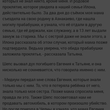
которых не знал никто, кроме меня. И родовое
проклятие, которое увидела в нашей семье Илона,
действительно было. За два дня до съёмок моя мама
съездила на свою родину в Азнакаево, где нашла
могилу прабабушки, и узнала, что её отдали в другую
семью, где её держали, как служанку, а в 13 лет выдали
замуж за старика. Мы с сестрой даже не знали этого, а
Илона рассказала об этом случае, который мама позже
подтвердила. Ведьма уверена, что обида прабабушки
заложила проклятье, - рассказала Татьяна.
Шепс вызвал дух погибшего Евгения к Татьяне, и она
нисколько не сомневается, что говорила именно с ним.
- Медиум передал мне слова Евгения, которые знали
только мы с ним. То, что я потеряла ребёнка от него,
знала только моя сестра. Позже мама спросила меня,
правда ли это. Также Шепс посоветовал нам не
продавать автомобиль, в котором произошло убийство.
Но после приезда в Челны я узнала, что мама Евгения