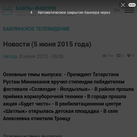
БАВЛЫ-ИНФОРМ
16+
3
Автоматическое закрытие баннера через
Газета "Слава труду" - Бавлинский район
БАВЛИНСКОЕ ТЕЛЕВИДЕНИЕ
Новости (5 июня 2015 года)
Автор,
8 июня 2015 - 06:06
744
0
0
Основные темы выпуска: - Президент Татарстана
Рустам Минниханов вручил стипендии победителям
фестиваля «Созвездие - Йолдызлык» - В районе прошла
приёмка кормоуборочной техники - В городе прошла
акция «Будет чисто» - В реабилитационном центре
«Шатлык» открылась детская площадка - В селе
Алексеевка отметили Троицу
Основные темы выпуска: