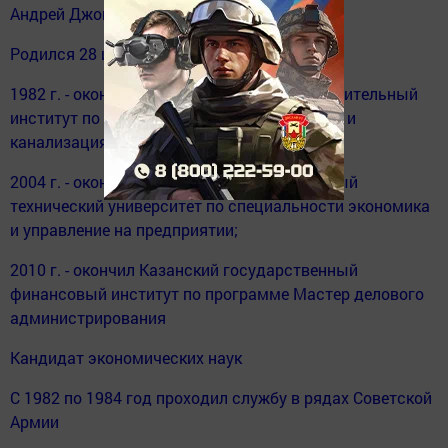
Андрей Джонович Ясько
Родился 28 июня 1960 в г. Алма-Ата;
1982 г. - окончил Казанский инженерно-строительный
институт по специальности водоснабжение и
канализация;
2004 г. - окончил Казанский государственный
технический университет по специальности экономика
и управление на предприятии;
2010 г. - окончил Казанский государственный
финансовый институт по программе Мастер делового
администрирования
Кандидат экономических наук
С 1982 по 1984 год проходил службу в рядах Советской
Армии