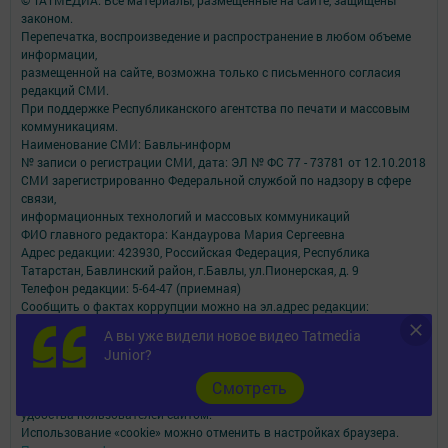
© ТАТМЕДИА. Все материалы, размещенные на сайте, защищены
законом.
Перепечатка, воспроизведение и распространение в любом объеме
информации,
размещенной на сайте, возможна только с письменного согласия
редакций СМИ.
При поддержке Республиканского агентства по печати и массовым
коммуникациям.
Наименование СМИ: Бавлы-информ
№ записи о регистрации СМИ, дата: ЭЛ № ФС 77 - 73781 от 12.10.2018
СМИ зарегистрированно Федеральной службой по надзору в сфере
связи,
информационных технологий и массовых коммуникаций
ФИО главного редактора: Кандаурова Мария Сергеевна
Адрес редакции: 423930, Российская Федерация, Республика
Татарстан, Бавлинский район, г.Бавлы, ул.Пионерская, д. 9
Телефон редакции: 5-64-47 (приемная)
Сообщить о фактах коррупции можно на эл.адрес редакции:
slava_trudu@bk.ru
А вы уже видели новое видео Tatmedia
Учредитель СМИ: АО «ТАТМЕДИА»
Junior?
Антикоррупционная политика
Cмотреть
АО «ТАТМЕДИА» использует «cookie»
для персонализации сервисов и
удобства пользователей сайтом.
Использование «cookie» можно отменить в настройках браузера.