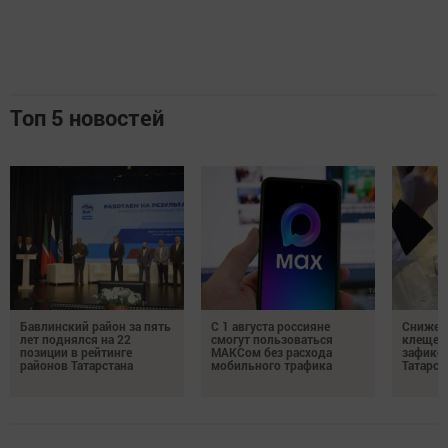
Топ 5 новостей
Бавлинский район за пять
С 1 августа россияне
Снижени
лет поднялся на 22
смогут пользоваться
клещей
позиции в рейтинге
МАКСом без расхода
зафикс
районов Татарстана
мобильного трафика
Татарст