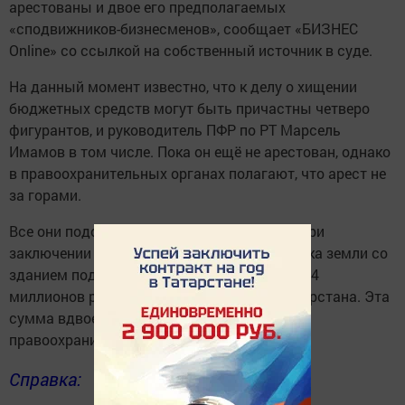
арестованы и двое его предполагаемых
«сподвижников-бизнесменов», сообщает «БИЗНЕС
Online» со ссылкой на собственный источник в суде.
На данный момент известно, что к делу о хищении
бюджетных средств могут быть причастны четверо
фигурантов, и руководитель ПФР по РТ Марсель
Имамов в том числе. Пока он ещё не арестован, однако
в правоохранительных органах полагают, что арест не
за горами.
Все они подозреваются в мошенничестве при
заключении сделки по приобретению участка земли со
зданием под районное управление ПФР за 14
миллионов рублей в одном из районов Татарстана. Эта
сумма вдвое выше рыночной, считают в
правоохранительных органах.
Справка: