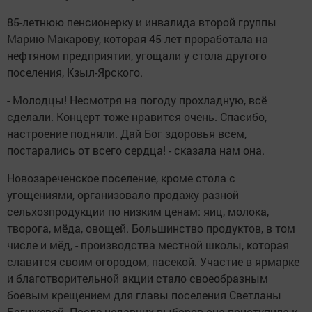
85-летнюю пенсионерку и инвалида второй группы
Марию Макарову, которая 45 лет проработала на
нефтяном предприятии, угощали у стола другого
поселения, Кзыл-Ярского.
- Молодцы! Несмотря на погоду прохладную, всё
сделали. Концерт тоже нравится очень. Спасибо,
настроение подняли. Дай Бог здоровья всем,
постарались от всего сердца! - сказала нам она.
Новозареченское поселение, кроме стола с
угощениями, организовало продажу разной
сельхозпродукции по низким ценам: яиц, молока,
творога, мёда, овощей. Большинство продуктов, в том
числе и мёд, - производства местной школы, которая
славится своим огородом, пасекой. Участие в ярмарке
и благотворительной акции стало своеобразным
боевым крещением для главы поселения Светланы
Багижевой. После недавних выборов она приступила к