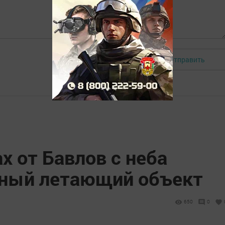
Отправить
Авторизоваться
х от Бавлов с неба
тный летающий объект
650
0