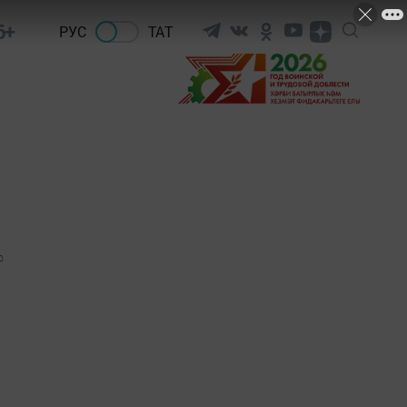
6+
РУС
ТАТ
0