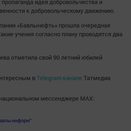
ь пропаганда идей добровольчества и
венности к добровольческому движению.
пании «Бавлынефть» прошла очередная
Такие учения согласно плану проводятся два
рева отметила свой 90 летний юбилей
интересным в
Telegram-канале
Татмедиа
в национальном мессенджере MАХ:
Бавлы-информ"