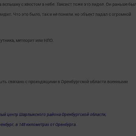
а вспышку с хвостом в небе. Таксист тоже это видел. Он раньше бы
идит. Что это было, так и не поняли, но объект падал с огромной
утника, метеорит или НЛО.
быть связано с проходящими в Оренбургской области военными
ый центр Шарлыкского района Оренбургской области,
ренбург, в 148 километрах от Оренбурга.