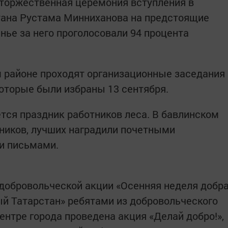
ь торжественная церемония вступления в
тана Рустама Минниханова на предстоящие
нье за него проголосовали 94 процента
 районе проходят организационные заседания
которые были избраны 13 сентября.
ется праздник работников леса. В бавлинском
ников, лучших наградили почетными
и письмами.
х добровольческой акции «Осенняя неделя добр
ый Татарстан» ребятами из добровольческого
ентре города проведена акция «Делай добро!»,