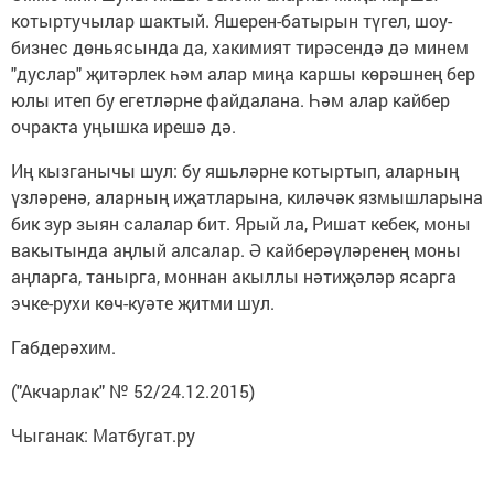
котыртучылар шактый. Яшерен-батырын түгел, шоу-
бизнес дөньясында да, хакимият тирәсендә дә минем
"дуслар" җитәрлек һәм алар миңа каршы көрәшнең бер
юлы итеп бу егетләрне файдалана. Һәм алар кайбер
очракта уңышка ирешә дә.
Иң кызганычы шул: бу яшьләрне котыртып, аларның
үзләренә, аларның иҗатларына, киләчәк язмышларына
бик зур зыян салалар бит. Ярый ла, Ришат кебек, моны
вакытында аңлый алсалар. Ә кайберәүләренең моны
аңларга, танырга, моннан акыллы нәтиҗәләр ясарга
эчке-рухи көч-куәте җитми шул.
Габдерәхим.
("Акчарлак" № 52/24.12.2015)
Чыганак: Матбугат.ру