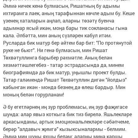
Әммә ничек кенә булмасын, Ришатның бу адымы
ихтирамга лаек, аның тарафыннан көчле адым бу. Кеше
үзенең хаталарын аңлап, аларны төзәтү буенча
адымнар ясый икән, моңа бары тик сокланасы гына
кала. Әлбәттә, мин аның сүзләрен кабул итәм.
Русларда бик матур бер әйтем бар бит: "По протянутой
руке не бьют". Ни генә булмасын, мин Ришат
Төхвәтуллинга барыбер рәхмәтле. Аның белән
хезмәттәшлегебез - татар эстрадасында да, минем
биографиямдә дә бик матур, уңышлы проект булды.
Татар галәмендә Ришат Төхвәтуллин дигән "йолдыз"
кабынган икән - монда безнең дә өлеш бардыр. Мин
моның белән горурланам!
Ә бу егетләрнең иң зур проблемасы, иң зур фаҗигасе
шунда: алар явыз коткыга бик тиз бирелә. Яшьлекләре
аркасындамы, артык эмоциональлекләре сәбәпчеме,
берәр "алдавыч җимгә" кызыксыналармы - белмим.
Әммә мин шуны яхшы беләм: аларны миңа каршы