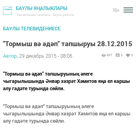
БАУЛЫ ЯҢАЛЫКЛАРЫ
16+
"Хезмәткә дан" газетасы - Баулы районы
БАУЛЫ ТЕЛЕВИДЕНИЕСЕ
"Тормыш вә әдәп" тапшыруы 28.12.2015
Автор,
29 декабрь 2015 - 08:06
837
0
0
"Тормыш вә әдәп" тапшыруының әлеге
чыгарылышында Әнвәр хәзрәт Хәмитов яңа ел каршы
алу гадәте турында сөйли.
"Тормыш вә әдәп" тапшыруының әлеге
чыгарылышында Әнвәр хәзрәт Хәмитов яңа ел каршы
алу гадәте турында сөйли.