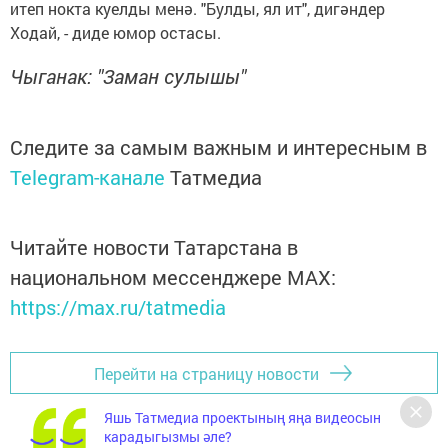
итеп нокта куелды менә. "Булды, ял ит", дигәндер
Ходай, - диде юмор остасы.
Чыганак: "Заман сулышы"
Следите за самым важным и интересным в
Telegram-канале
Татмедиа
Читайте новости Татарстана в
национальном мессенджере MАХ:
https://max.ru/tatmedia
Перейти на страницу новости
Яшь Татмедиа проектының яңа видеосын
карадыгызмы әле?