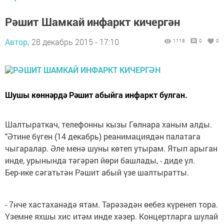
Рәшит Шамкай инфаркт кичергән
Автор,
28 декабрь 2015 - 17:10
1118
0
0
Шушы көннәрдә Рәшит абыйга инфаркт булган.
Шалтыраткач, телефонны кызы Гөлнара ханым алды.
"Әтине бүген (14 декабрь) реанимациядән палатага
чыгаралар. Әле менә шуны көтеп утырам. Ятып арыган
инде, урынында тәгәрәп йөри башлады, - диде ул.
Бер-ике сәгатьтән Рәшит абый үзе шалтыратты.
- 7нче хастаханәдә ятам. Тәрәзәдән өебез күренеп тора.
Үземне яхшы хис итәм инде хәзер. Концертларга шулай