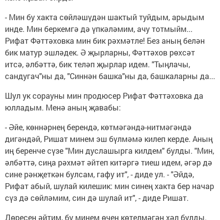
- Мин бу хакта сөйләшүдән шактый туйдым, арыдым
инде. Мин беркемгә дә үпкәләмим, ачу тотмыйм...
Рифат Фәттәховка мин бик рәхмәтле! Без аның белән
бик матур эшләдек. Ә җырларны, Фәттәхов рөхсәт
итсә, әлбәттә, бик теләп җырлар идем. "Тыңлачы,
сандугач"ны да, "Синнән башка"ны да, башкаларны да...
Шул ук сорауны мин продюсер Рифат Фәттәховка да
юлладым. Менә аның җавабы:
- Әйе, көннәрнең берендә, көтмәгәндә-нитмәгәндә
дигәндәй, Ришат минем эш бүлмәмә килеп керде. Аның
иң беренче сүзе "Мин дуслашырга килдем" булды. "Мин,
әлбәттә, сиңа рәхмәт әйтеп китәргә тиеш идем, әгәр дә
сине рәнҗеткән булсам, гафу ит", - диде ул. - "Әйдә,
Рифат абый, шулай килешик: мин синең хакта бер начар
сүз дә сөйләмим, син дә шулай ит", - диде Ришат.
Дөресен әйтим, бу минем өчен көтелмәгән хәл булды.