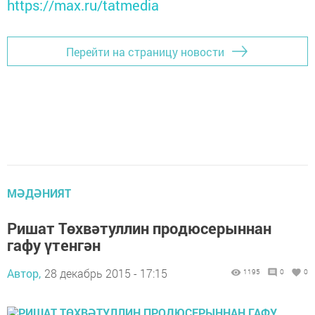
https://max.ru/tatmedia
Перейти на страницу новости
МӘДӘНИЯТ
Ришат Төхвәтуллин продюсерыннан
гафу үтенгән
Автор,
28 декабрь 2015 - 17:15
1195
0
0