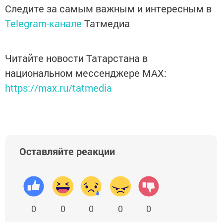
Следите за самым важным и интересным в
Telegram-канале
Татмедиа
Читайте новости Татарстана в
национальном мессенджере MАХ:
https://max.ru/tatmedia
Оставляйте реакции
0
0
0
0
0