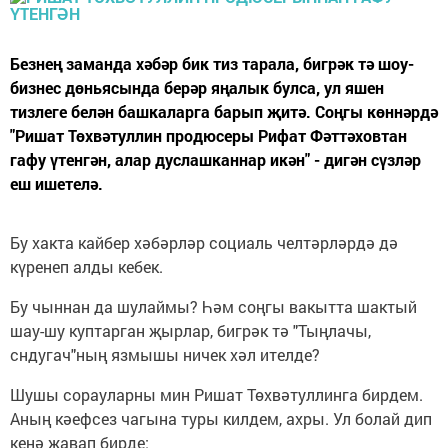
Безнең заманда хәбәр бик тиз тарала, бигрәк тә шоу-
бизнес дөньясында берәр яңалык булса, ул яшен
тизлеге белән башкаларга барып җитә. Соңгы көннәрдә
"Ришат Төхвәтуллин продюсеры Рифат Фәттәховтан
гафу үтенгән, алар дуслашканнар икән" - дигән сүзләр
еш ишетелә.
Бу хакта кайбер хәбәрләр социаль челтәрләрдә дә
күренеп алды кебек.
Бу чыннан да шулаймы? Һәм соңгы вакытта шактый
шау-шу куптарган җырлар, бигрәк тә "Тыңлачы,
сндугач"ның язмышы ничек хәл ителде?
Шушы сорауларны мин Ришат Төхвәтуллинга бирдем.
Аның кәефсез чагына туры килдем, ахры. Ул болай дип
кенә җавап бирде: