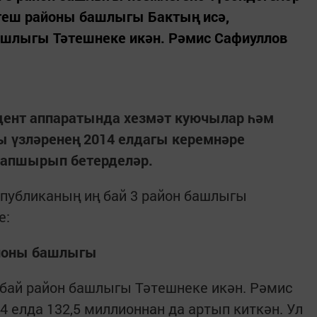
әтеш районы башлыгы Бактың исә,
башлыгы Тәтешнеке икән. Рәмис Сафиуллов
идент аппаратында хезмәт куючылар һәм
ы үзләренең 2014 елдагы керемнәре
тапшырып бетерделәр.
еспубликаның иң бай 3 район башлыгы
е:
айоны башлыгы
 бай район башлыгы Тәтешнеке икән. Рәмис
 елда 132,5 миллионнан да артып киткән. Ул