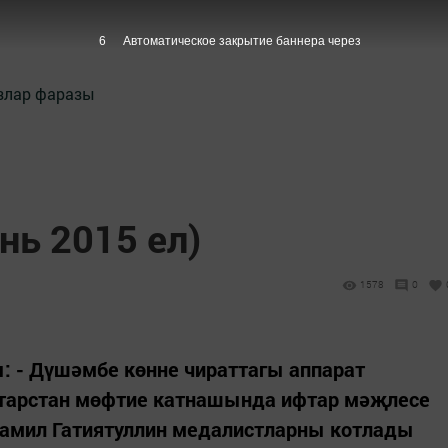
5
Автоматическое закрытие баннера через
злар фаразы
нь 2015 ел)
1578
0
 - Дүшәмбе көнне чираттагы аппарат
атарстан мөфтие катнашында ифтар мәҗлесе
Рамил Гатиятуллин медалистларны котлады