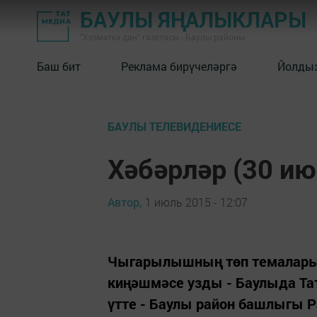
БАУЛЫ ЯҢАЛЫКЛАРЫ
"Хезмәткә дан" газетасы - Баулы районы
Баш бит
Реклама бирүчеләргә
Йолды
БАУЛЫ ТЕЛЕВИДЕНИЕСЕ
Хәбәрләр (30 ию
Автор,
1 июль 2015 - 12:07
Чыгарылышның төп темалары:
киңәшмәсе узды - Баулыда Т
үтте - Баулы район башлыгы 