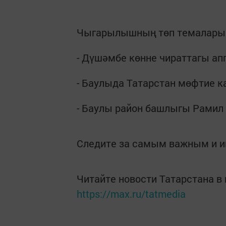
Чыгарылышның төп темалары
- Дүшәмбе көнне чираттагы а
- Баулыда Татарстан мөфтие 
- Баулы район башлыгы Рамил
Следите за самым важным и 
Читайте новости Татарстана 
https://max.ru/tatmedia