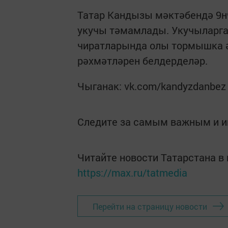
Татар Кандызы мәктәбендә 9н
укучы тәмамлады. Укучыларга
чиратларында олы тормышка ә
рәхмәтләрен белдерделәр.
Чыганак: vk.com/kandyzdanbez
Следите за самым важным и 
Читайте новости Татарстана 
https://max.ru/tatmedia
Перейти на страницу новости