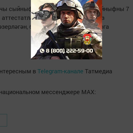
чы сыйныфны 10 укучы, ә 11нче сыйныфны 7
 аттестатлар тапшырылды, ә алар үз
зерләгән, белем биргән укытучыларга
интересным в
Telegram-канале
Татмедиа
в национальном мессенджере MАХ: