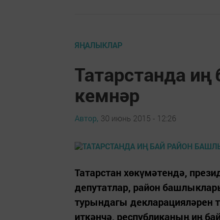
ЯҢАЛЫКЛАР
Татарстанда иң
кемнәр
Автор,
30 июнь 2015 - 12:26
Татарстан хөкүмәтендә, през
депутатлар, район башлыклар
турындагы декларацияләрен т
иткәнчә, республиканың иң ба