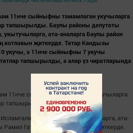
әм 11нче сыйныфны тәмамлаган укучыларга
лар тапшырылды. Баулы районы депутаты
, укытучыларга, ата-аналарга Баулы район
ң котлавын җиткерде. Татар Кандызы
0 укучы, ә 11нче сыйныфны 7 укучы
татлар тапшырылды, ә алар үз чиратларында
әм 11нче сыйныфны тәмамлаган укучыларга
лар тапшырылды.
Исламгалиев укучыларга, укытучыларга, ата-
ы Рамил Гатиятуллиның котлавын җиткерде.