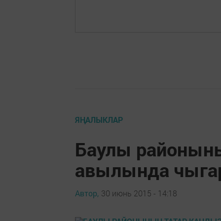
ЯҢАЛЫКЛАР
Баулы районын
авылында чыга
Автор,
30 июнь 2015 - 14:18