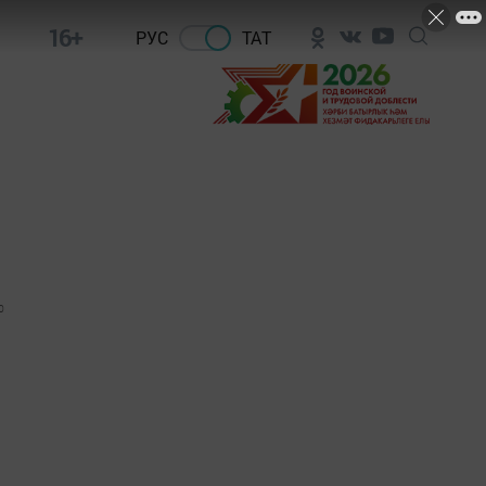
16+
РУС
ТАТ
0