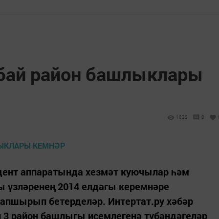
 бай район башлыклары
1822
0
идент аппаратында хезмәт куючылар һәм
ы үзләренең 2014 елдагы керемнәре
апшырып бетерделәр. Интертат.ру хәбәр
й 3 район башлыгы исемлегенә түбәндәгеләр