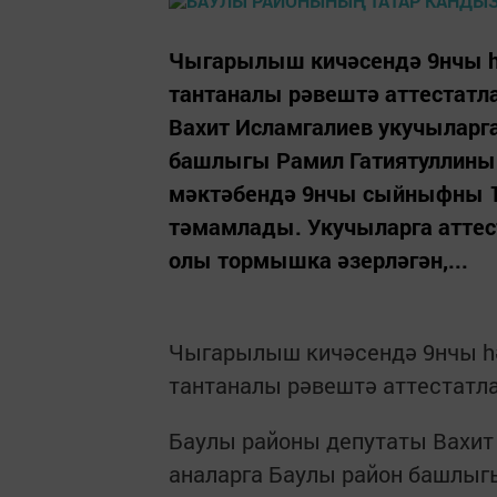
Чыгарылыш кичәсендә 9нчы h
тантаналы рәвештә аттестат
Вахит Исламгалиев укучыларга
башлыгы Рамил Гатиятуллины
мәктәбендә 9нчы сыйныфны 1
тәмамлады. Укучыларга аттес
олы тормышка әзерләгән,...
Чыгарылыш кичәсендә 9нчы h
тантаналы рәвештә аттестат
Баулы районы депутаты Вахит 
аналарга Баулы район башлыг