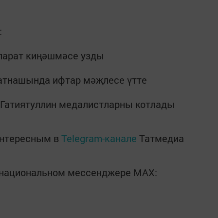
:
ппарат киңәшмәсе узды
катнашында ифтар мәҗлесе үтте
 Гатиятуллин медалистларны котлады
интересным в
Telegram-канале
Татмедиа
в национальном мессенджере MАХ: