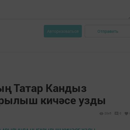
Отправить
Авторизоваться
ың Татар Кандыз
рылыш кичәсе узды
2045
0