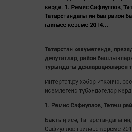
керде: 1. Рәмис Сафиуллов, Т
Татарстандагы иң бай район 
гаиләсе кереме 2014...
Татарстан хөкүмәтендә, през
депутатлар, район башлыклар
турындагы декларацияләрен 
Интертат.ру хәбәр иткәнчә, р
исемлегенә түбәндәгеләр керд
1. Рәмис Сафиуллов, Тәтеш р
Бактың исә, Татарстандагы иң
Сафиуллов гаиләсе кереме 2014