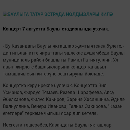
Концерт 7 августта Баулы стадионында узачак.
- Бу Казандагы Баулы якташлар җәмгыятенең бүләге, -
дип игълан итте чираттагы эшлекле дүшәмбедә Баулы
муниципаль район башлыгы Рамил Гатиятуллин. Ул
авыл җирлеге башлыкларына концертка авыл
тамашачысын китерүне оештыруны йөкләде.
Концертка керү ирекле булачак. Концертта Вил
Усманов, Фирдүс Тямаев, Резеда Шарафеева, Алсу
Әбелханова, Филүс Каһиров, Зәринә Хәсәншина, Әдилә
Вәлиуллина, Венера Иванова, Гөлназ Закирова, "Казан
егетләре" төркеме чыгыш ясар дип көтелә.
Исегезгә төшерәбез, Казандагы Баулы якташлар