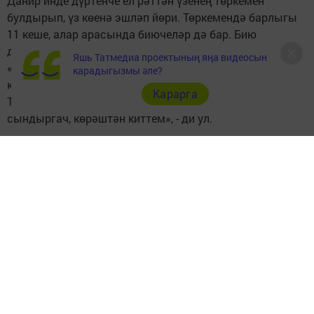
Данир инде дүртенче ел рәттән үзенең төркемен
булдырып, үз көенә эшләп йөри. Төркемендә барлыгы
11 кеше, алар арасында биючеләр дә бар. Бию
дигәннән, Данир биюгә балачакта өйрәнгән.
Яшь Татмедиа проектының яңа видеосын
«Дәресләрдән соң баянга, аннары биюгә, биюдән соң
карадыгызмы әле?
көрәшкә йөри идем. Заманында үз категориямдә
Карарга
Татарстан чемпионы да булдым. Ләкин кулымны
сындыргач, көрәштән киттем», - ди ул.
Быелгы яңа концертның программасының да серен
ачты Данир. Беренчедән, концерт чит илләр буенча
сәяхәт итү кебек барачак. Төрле телләрдә җырлап,
төрле халык биюләрен тәкъдим итмәкчеләр. «Мин,
гомумән, төрле илләрнең мәдәнияты белән
кызыксынам», - ди Данир. Пародиягә килгәндә,
Малышеваның «Жить здорово» тапшыруына
нигезләнеп, артистларның «чирен» табу, дәвалау
күренешен күрсәтергә планлаштыра. Якын арада Данир
концертка яңа костюмнар алу өчен чит илгә барачагын