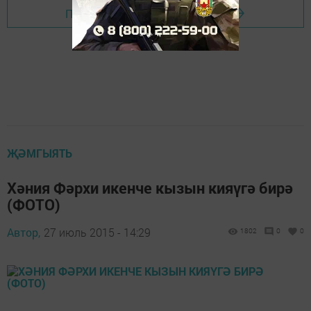
Перейти на страницу новости
ҖӘМГЫЯТЬ
Хәния Фәрхи икенче кызын кияүгә бирә
(ФОТО)
Автор,
27 июль 2015 - 14:29
1802
0
0