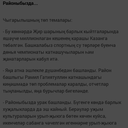
Районыбызда...
Чыгарылышның төп темалары:
- Бу көннәрдә Җир шарының барлык кыйтгаларында
яшәүче миллионлаган кешенең карашы Казанга
төбәлгән. Башкалабыз спортның су төрләре буенча
дөнья чемпионаты катнашучыларын һәм
җанатарларын кабул итә.
- Яңа атна эшлекле дүшәнбедән башланды. Район
башлыгы Рамил Гатиятуллин катнашындагы
киңәшмәдә төп проблемалар каралды, отчетлар
тыңланылды, яңа бурычлар бигеләнде.
- Районыбызда урак башланды. Бүгенге көндә барлык
хуҗалыкларда да эш кайный. Берәүләр уҗым
культураларын урып-җыюга бөтен көчен куйса,
икенчеләр сабанга чәчелгән игеннәрне урып-җыюга