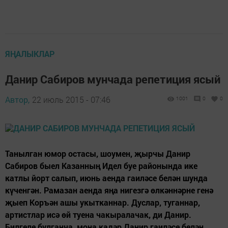
ЯҢАЛЫКЛАР
Данир Сабиров мунчада репетиция ясый
Автор,
22 июль 2015 - 07:46
1001
0
0
Танылган юмор остасы, шоумен, җырчы Данир
Сабиров быел Казанның Идел буе районында ике
катлы йорт салып, июнь аенда гаиләсе белән шунда
күченгән. Рамазан аенда яңа нигезгә өлкәннәрне генә
җыеп Коръән ашы укытканнар. Дуслар, туганнар,
артистлар исә өй туена чакыралачак, ди Данир.
Билгеле булганча, моңа кадәр Данир гаиләсе белән