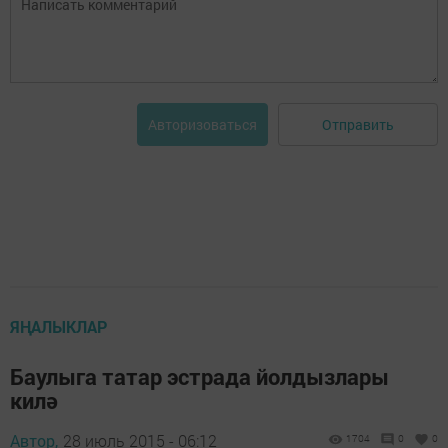
Отправить
Авторизоваться
ЯҢАЛЫКЛАР
Баулыга татар эстрада йолдызлары
килә
Автор,
28 июль 2015 - 06:12
1704
0
0