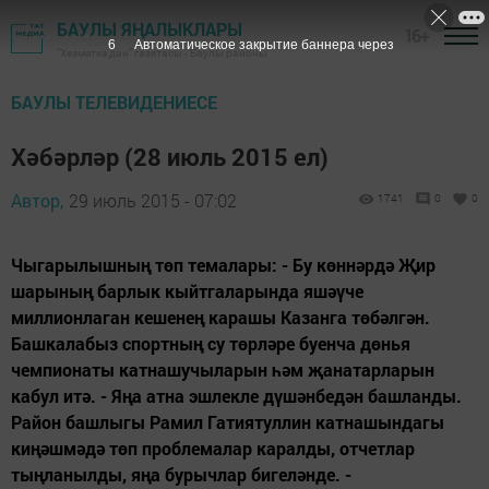
БАУЛЫ ЯҢАЛЫКЛАРЫ
16+
5
Автоматическое закрытие баннера через
"Хезмәткә дан" газетасы - Баулы районы
БАУЛЫ ТЕЛЕВИДЕНИЕСЕ
Хәбәрләр (28 июль 2015 ел)
Автор,
29 июль 2015 - 07:02
1741
0
0
Чыгарылышның төп темалары: - Бу көннәрдә Җир
шарының барлык кыйтгаларында яшәүче
миллионлаган кешенең карашы Казанга төбәлгән.
Башкалабыз спортның су төрләре буенча дөнья
чемпионаты катнашучыларын һәм җанатарларын
кабул итә. - Яңа атна эшлекле дүшәнбедән башланды.
Район башлыгы Рамил Гатиятуллин катнашындагы
киңәшмәдә төп проблемалар каралды, отчетлар
тыңланылды, яңа бурычлар бигеләнде. -