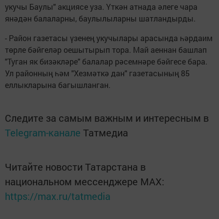
укучы Баулы" акциясе уза. Үткән атнада әлеге чара
янәдән балаларны, баулылыларны шатландырды.
- Район газетасы үзенең укучылары арасында һәрдаим
төрле бәйгеләр оешытырып тора. Май аеннан башлап
"Туган як бизәкләре" балалар рәсемнәре бәйгесе бара.
Ул районның һәм "Хезмәткә дан" газетасының 85
еллыкларына багышланган.
Следите за самым важным и интересным в
Telegram-канале
Татмедиа
Читайте новости Татарстана в
национальном мессенджере MАХ:
https://max.ru/tatmedia