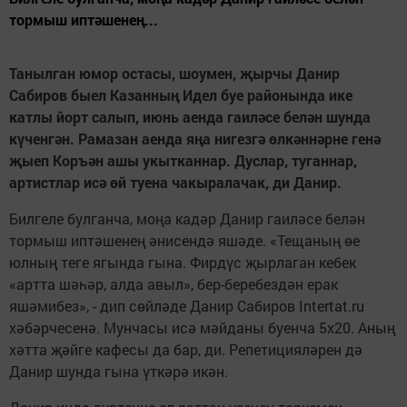
тормыш иптәшенең...
Танылган юмор остасы, шоумен, җырчы Данир
Сабиров быел Казанның Идел буе районында ике
катлы йорт салып, июнь аенда гаиләсе белән шунда
күченгән. Рамазан аенда яңа нигезгә өлкәннәрне генә
җыеп Коръән ашы укытканнар. Дуслар, туганнар,
артистлар исә өй туена чакыралачак, ди Данир.
Билгеле булганча, моңа кадәр Данир гаиләсе белән
тормыш иптәшенең әнисендә яшәде. «Тещаның өе
юлның теге ягында гына. Фирдүс җырлаган кебек
«артта шәһәр, алда авыл», бер-беребездән ерак
яшәмибез», - дип сөйләде Данир Сабиров Intertat.ru
хәбәрчесенә. Мунчасы исә мәйданы буенча 5х20. Аның
хәтта җәйге кафесы да бар, ди. Репетицияләрен дә
Данир шунда гына үткәрә икән.