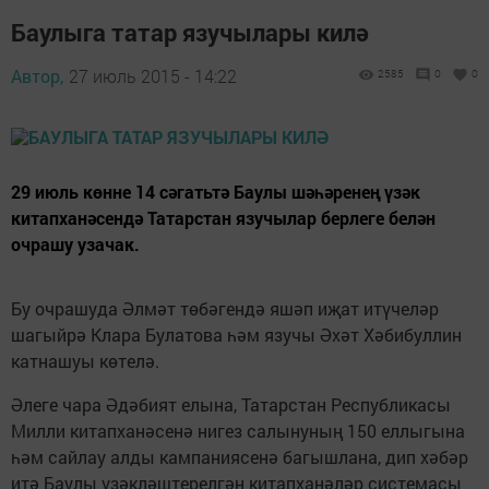
Баулыга татар язучылары килә
Автор,
27 июль 2015 - 14:22
2585
0
0
29 июль көнне 14 сәгатьтә Баулы шәһәренең үзәк
китапханәсендә Татарстан язучылар берлеге белән
очрашу узачак.
Бу очрашуда Әлмәт төбәгендә яшәп иҗат итүчеләр
шагыйрә Клара Булатова һәм язучы Әхәт Хәбибуллин
катнашуы көтелә.
Әлеге чара Әдәбият елына, Татарстан Республикасы
Милли китапханәсенә нигез салынуның 150 еллыгына
һәм сайлау алды кампаниясенә багышлана, дип хәбәр
итә Баулы үзәкләштерелгән китапханәләр системасы