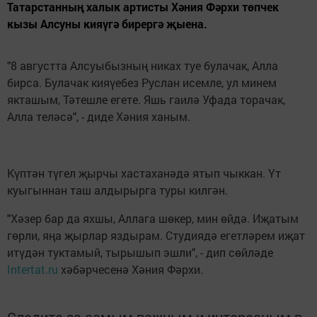
Татарстанның халык артисты Хәния Фәрхи төпчек
кызы Алсуны кияүгә бирергә җыена.
"8 августта Алсуыбызның никах туе булачак, Алла
бирса. Булачак кияүебез Руслан исемле, ул минем
якташым, Тәтешле егете. Яшь гаилә Уфада торачак,
Алла теләсә", - диде Хәния ханым.
Күптән түгел җырчы хастаханәдә ятып чыккан. Үт
куыгыннан таш алдырырга туры килгән.
"Хәзер бар да яхшы, Аллага шөкер, мин өйдә. Иҗатым
гөрли, яңа җырлар яздырам. Студиядә егетләрем иҗат
итүдән туктамый, тырышып эшли", - дип сөйләде
Intertat.ru
хәбәрчесенә Хәния Фәрхи.