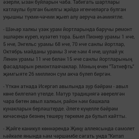
әзерли, ызан буйларын чаба. Табигать шартлары
катлаулы булган быелгы җәйдә игенчеләргә булган
уңышны түкми-чәчми җыеп алу аеруча әһәмиятле.
- Шәһәр халкы үзәк урам йортларында баручы ремонт
эшләрен күреп, күзәтеп тора. Быел Пионер урамы 1 нче,
5 нче, Энгельс урамы 68 нче, 70 нче санлы йортлар,
Октябрь мәйданы урамы 3 нче һәм 4 нче, шулай ук
Ленин урамы 11 нче белән 15 нче санлы йортларының
фасадларын ремонтлаячаклар. Моның өчен "Татнефть"
җәмгыяте 26 миллион сум акча бүлеп биргән.
- Үткән атнада Исергәп авылында зур бәйрәм - авыл
көне билгеләп үтелде. Матур традициягә әверелгән
чара бөтен авыл халкын, район һәм башкала
кунакларын берләштерде. Әлеге күңелле бәйрәм
кичәсендә безнең төшерү төркеме дә булып кайтты.
- Җәйге каникул көннәрендә Җиңү аллеясында самолет
һәйкәле янында һәм чәршәмбе сәгать унда "Китап