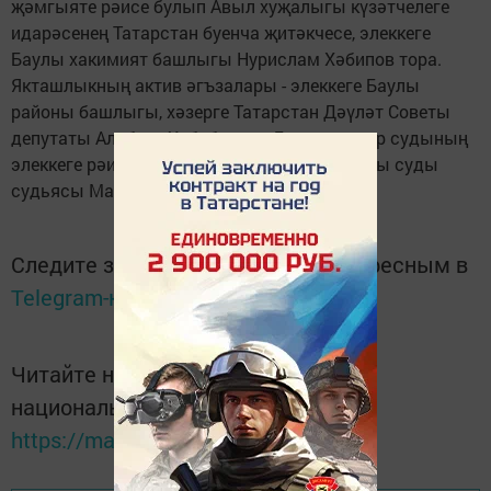
җәмгыяте рәисе булып Авыл хуҗалыгы күзәтчелеге
идарәсенең Татарстан буенча җитәкчесе, элеккеге
Баулы хакимият башлыгы Нурислам Хәбипов тора.
Якташлыкның актив әгъзалары - элеккеге Баулы
районы башлыгы, хәзерге Татарстан Дәүләт Советы
депутаты Альберт Хәбибуллин, Баулы шәһәр судының
элеккеге рәисе, хәзерге Татарстанның Югары суды
судьясы Марсель Фәхриев һәм башкалар.
Следите за самым важным и интересным в
Telegram-канале
Татмедиа
Читайте новости Татарстана в
национальном мессенджере MАХ:
https://max.ru/tatmedia