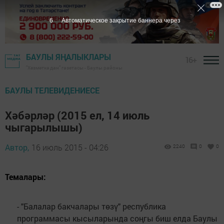
5
Автоматическое закрытие баннера через
БАУЛЫ ЯҢАЛЫКЛАРЫ
16+
"Хезмәткә дан" газетасы - Баулы районы
БАУЛЫ ТЕЛЕВИДЕНИЕСЕ
Хәбәрләр (2015 ел, 14 июль
чыгарылышы)
Автор,
16 июль 2015 - 04:26
2240
0
0
Темалары:
- "Балалар бакчалары төзү" республика
программасы кысыларында соңгы биш елда Баулы