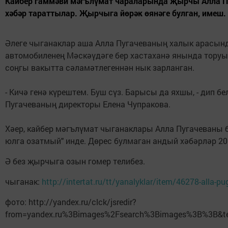
Кайбер гаммәви мәгълүмат чараларында җырчы Алла П
хәбәр тараттылар. Җырчыга йөрәк өянәге булган, имеш.
Әлеге чыганаклар аша Алла Пугачеваның халык арасында
автомобиленең Мәскәүдәге бер хастаханә янында торуы
соңгы вакытта сәламәтлегеннән нык зарланган.
- Кичә генә күрештем. Буш сүз. Барысы да яхшы, - дип б
Пугачеваның директоры Елена Чупракова.
Хәер, кайбер мәгълүмат чыганаклары Алла Пугачеваны 
юлга озатмый" инде. Дөрес булмаган андый хәбәрләр 201
Ә без җырчыга озын гомер телибез.
чыганак:
http://intertat.ru/tt/yanalyklar/item/46278-alla-p
фото: http://yandex.ru/clck/jsredir?
from=yandex.ru%3Bimages%2Fsearch%3Bimages%3B%3B&te