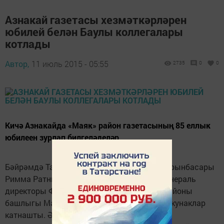
Азнакай газетасы хезмәткәрләрен
юбилей белән Баулы коллегалары
котлады
Автор,
11 июль 2015 - 05:55
2735
0
0
Кичә Азнакайда «Маяк» район газетасының 85 еллык
юбилеен зурлап билгеләделәр.
Бәйрәмдә Татарстан Дәүләт Советы әисе урынбасары
Римма Ратникова, «Татмедиа» холдингы генераль
директоры Фәрит Шаһиәхмәтов, Азнакай районы
башлыгы Марсель Шәйдуллин һәм бик күп кунаклар
катнашты. Әлбәттә район газеталары баш