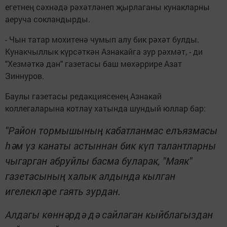
егетнең сәхнәдә рәхәтләнеп җырлаганы кунакларны
аеруча сокландырды.
- Чын татар мохитенә чумып алу бик рәхәт булды.
Кунакчыллык күрсәткән Азнакайга зур рәхмәт, - ди
"Хезмәткә дан" газетасы баш мөхәррире Азат
Зиннуров.
Баулы газетасы редакциясенең Азнакай
коллегаларына котлау хатында шундый юллар бар:
"Район тормышының кабатланмас елъязмасы
һәм үз канаты астыннан бик күп талантларны
чыгарган абруйлы басма буларак, "Маяк"
газетасының халык алдында кылган
игелекләре гаять зурдан.
Алдагы көннәрдә дә сайлаган кыйблагыздан