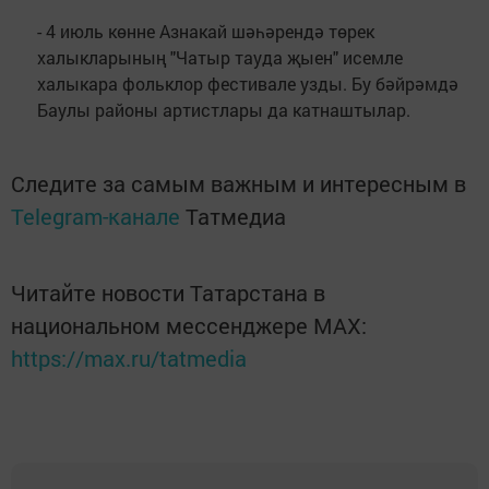
- 4 июль көнне Азнакай шәһәрендә төрек
халыкларының "Чатыр тауда җыен" исемле
халыкара фольклор фестивале узды. Бу бәйрәмдә
Баулы районы артистлары да катнаштылар.
Следите за самым важным и интересным в
Telegram-канале
Татмедиа
Читайте новости Татарстана в
национальном мессенджере MАХ:
https://max.ru/tatmedia