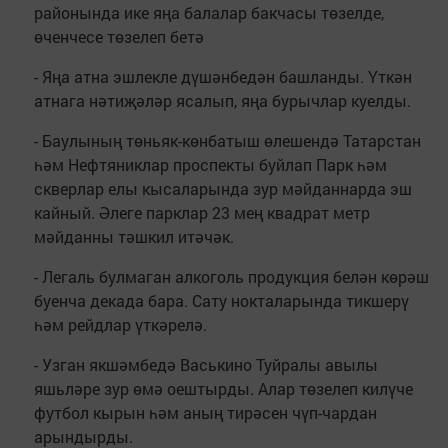
районында ике яңа балалар бакчасы төзелде,
өченчесе төзелеп бетә
- Яңа атна эшлекле дүшәнбедән башланды. Үткән
атнага нәтиҗәләр ясалып, яңа бурычлар куелды.
- Баулының төньяк-көнбатыш өлешендә Татарстан
һәм Нефтяниклар проспекты буйлап Парк һәм
скверлар елы кысаларында зур мәйданнарда эш
кайный. Әлеге парклар 23 мең квадрат метр
мәйданны тәшкил итәчәк.
- Легаль булмаган алкоголь продукция белән көрәш
буенча декада бара. Сату нокталарында тикшерү
һәм рейдлар үткәрелә.
- Узган якшәмбедә Васькино Туйралы авылы
яшьләре зур өмә оештырды. Алар төзелеп килүче
футбол кырын һәм аның тирәсен чүп-чардан
арындырды.