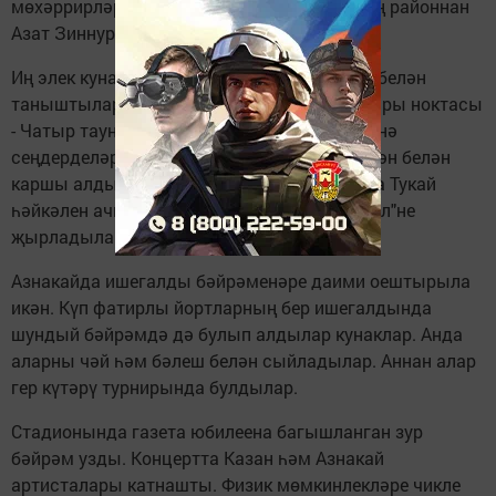
мөхәррирләре дә килде, шул исәптән безнең районнан
Азат Зиннуров та.
Иң элек кунаклар редакциядә газета музее белән
таныштылар. Аннары Татарстанның иң югары ноктасы
- Чатыр тауның уңай энергетикасын үзләренә
сеңдерделәр. Анда аларны чәк-чәк һәм әйрән белән
каршы алдылар. Шәһәрнең Тукай урамында Тукай
һәйкәлен ачканда барысы бергә "И туган тел"не
җырладылар.
Азнакайда ишегалды бәйрәменәре даими оештырыла
икән. Күп фатирлы йортларның бер ишегалдында
шундый бәйрәмдә дә булып алдылар кунаклар. Анда
аларны чәй һәм бәлеш белән сыйладылар. Аннан алар
гер күтәрү турнирында булдылар.
Стадионында газета юбилеена багышланган зур
бәйрәм узды. Концертта Казан һәм Азнакай
артисталары катнашты. Физик мөмкинлекләре чикле