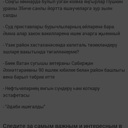
- Соңгы көннәрдә булып узган койма яңгырлар Пушкин
урамы 35нче санлы йортта яшәүчеләргә зур зыян
салды
- Суд приставлары бурычлыларның өйләренә бара.
Әмма алар закон вәкилләренә ишек ачарга җыенмый
- Үзәк район хастаханәсендә капиталь төзекләндерү
эшләре вакытында төгәлләнерме?
- Бөек Ватан сугышы ветераны Сабирҗан
Әхмәтгәрәевны 90 яшлек юбилее белән район башлыгы
өенә барып тәбрик итте
- Нефтьчеләрнең янгын сүндерү һәм коткару
эстафетасы
- "Әдәби ишегалды"
Следите за самым важным и интересным в