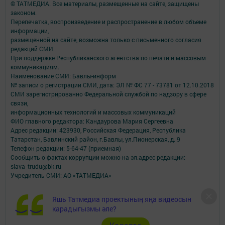
© ТАТМЕДИА. Все материалы, размещенные на сайте, защищены
законом.
Перепечатка, воспроизведение и распространение в любом объеме
информации,
размещенной на сайте, возможна только с письменного согласия
редакций СМИ.
При поддержке Республиканского агентства по печати и массовым
коммуникациям.
Наименование СМИ: Бавлы-информ
№ записи о регистрации СМИ, дата: ЭЛ № ФС 77 - 73781 от 12.10.2018
СМИ зарегистрированно Федеральной службой по надзору в сфере
связи,
информационных технологий и массовых коммуникаций
ФИО главного редактора: Кандаурова Мария Сергеевна
Адрес редакции: 423930, Российская Федерация, Республика
Татарстан, Бавлинский район, г.Бавлы, ул.Пионерская, д. 9
Телефон редакции: 5-64-47 (приемная)
Сообщить о фактах коррупции можно на эл.адрес редакции:
slava_trudu@bk.ru
Учредитель СМИ: АО «ТАТМЕДИА»
Антикоррупционная политика
Яшь Татмедиа проектының яңа видеосын
АО «ТАТМЕДИА» использует «cookie»
для персонализации сервисов и
карадыгызмы әле?
удобства пользователей сайтом.
Использование «cookie» можно отменить в настройках браузера.