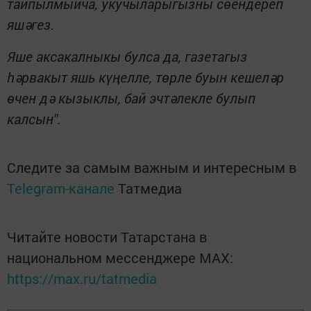
тайпылмыйча, укучыларыгызны сөендереп
яшәгез.
Яше аксакалныкы булса да, газетагыз
һәрвакыт яшь күңелле, төрле буын кешеләр
өчен дә кызыклы, бай эчтәлекле булып
калсын".
Следите за самым важным и интересным в
Telegram-канале
Татмедиа
Читайте новости Татарстана в
национальном мессенджере MАХ:
https://max.ru/tatmedia