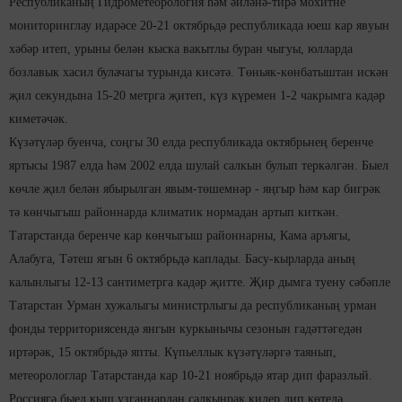
Республиканың Гидрометеорология һәм әйләнә-тирә мохитне
мониторинглау идарәсе 20-21 октябрьдә республикада юеш кар явуын
хәбәр итеп, урыны белән кыска вакытлы буран чыгуы, юлларда
бозлавык хасил булачагы турында кисәтә. Төньяк-көнбатыштан искән
җил секундына 15-20 метрга җитеп, күз күремен 1-2 чакрымга кадәр
киметәчәк.
Күзәтүләр буенча, соңгы 30 елда республикада октябрьнең беренче
яртысы 1987 елда һәм 2002 елда шулай салкын булып теркәлгән. Быел
көчле җил белән ябырылган явым-төшемнәр - яңгыр һәм кар бигрәк
тә көнчыгыш районнарда климатик нормадан артып киткән.
Татарстанда беренче кар көнчыгыш районнарны, Кама аръягы,
Алабуга, Тәтеш ягын 6 октябрьдә каплады. Басу-кырларда аның
калынлыгы 12-13 сантиметрга кадәр җитте. Җир дымга туену сәбәпле
Татарстан Урман хужалыгы министрлыгы да республиканың урман
фонды территориясендә янгын куркынычы сезонын гадәттәгедән
иртәрәк, 15 октябрьдә япты. Күпьеллык күзәтүләргә таянып,
метеорологлар Татарстанда кар 10-21 ноябрьдә ятар дип фаразлый.
Россиягә быел кыш узганнардан салкынрак килер дип көтелә.