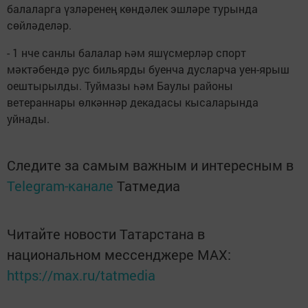
балаларга үзләренең көндәлек эшләре турында
сөйләделәр.
- 1 нче санлы балалар һәм яшүсмерләр спорт
мәктәбендә рус бильярды буенча дусларча уен-ярыш
оештырылды. Туймазы һәм Баулы районы
ветераннары өлкәннәр декадасы кысаларында
уйнады.
Следите за самым важным и интересным в
Telegram-канале
Татмедиа
Читайте новости Татарстана в
национальном мессенджере MАХ:
https://max.ru/tatmedia