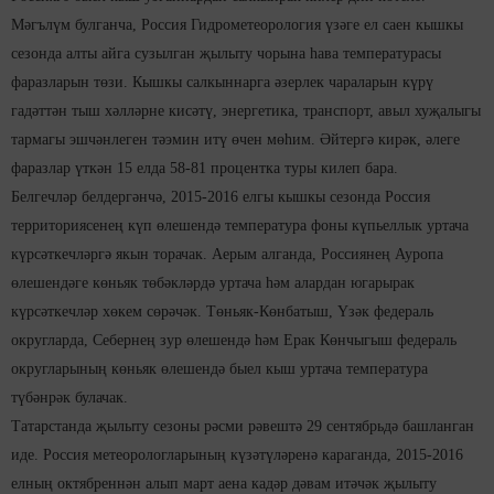
Мәгълүм булганча, Россия Гидрометеорология үзәге ел саен кышкы
сезонда алты айга сузылган җылыту чорына һава температурасы
фаразларын төзи. Кышкы салкыннарга әзерлек чараларын күрү
гадәттән тыш хәлләрне кисәтү, энергетика, транспорт, авыл хуҗалыгы
тармагы эшчәнлеген тәэмин итү өчен мөһим. Әйтергә кирәк, әлеге
фаразлар үткән 15 елда 58-81 процентка туры килеп бара.
Белгечләр белдергәнчә, 2015-2016 елгы кышкы сезонда Россия
территориясенең күп өлешендә температура фоны күпьеллык уртача
күрсәткечләргә якын торачак. Аерым алганда, Россиянең Ауропа
өлешендәге көньяк төбәкләрдә уртача һәм алардан югарырак
күрсәткечләр хөкем сөрәчәк. Төньяк-Көнбатыш, Үзәк федераль
округларда, Себернең зур өлешендә һәм Ерак Көнчыгыш федераль
округларының көньяк өлешендә быел кыш уртача температура
түбәнрәк булачак.
Татарстанда җылыту сезоны рәсми рәвештә 29 сентябрьдә башланган
иде. Россия метеорологларының күзәтүләренә караганда, 2015-2016
елның октябреннән алып март аена кадәр дәвам итәчәк җылыту