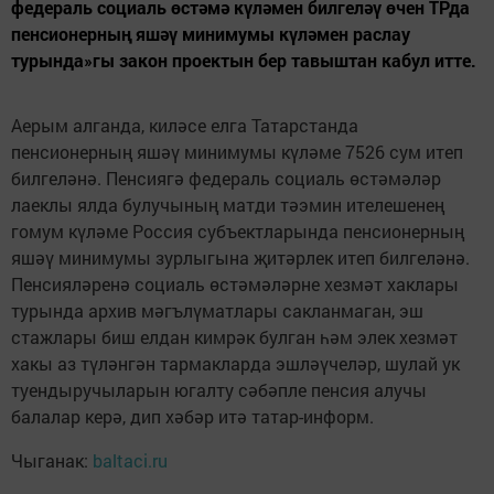
федераль социаль өстәмә күләмен билгеләү өчен ТРда
пенсионерның яшәү минимумы күләмен раслау
турында»гы закон проектын бер тавыштан кабул итте.
Аерым алганда, киләсе елга Татарстанда
пенсионерның яшәү минимумы күләме 7526 сум итеп
билгеләнә. Пенсиягә федераль социаль өстәмәләр
лаеклы ялда булучының матди тәэмин ителешенең
гомум күләме Россия субъектларында пенсионерның
яшәү минимумы зурлыгына җитәрлек итеп билгеләнә.
Пенсияләренә социаль өстәмәләрне хезмәт хаклары
турында архив мәгълүматлары сакланмаган, эш
стажлары биш елдан кимрәк булган һәм элек хезмәт
хакы аз түләнгән тармакларда эшләүчеләр, шулай ук
туендыручыларын югалту сәбәпле пенсия алучы
балалар керә, дип хәбәр итә татар-информ.
Чыганак:
baltaci.ru