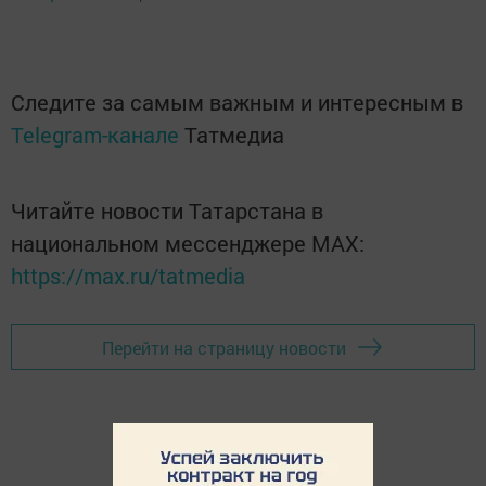
Следите за самым важным и интересным в
Telegram-канале
Татмедиа
Читайте новости Татарстана в
национальном мессенджере MАХ:
https://max.ru/tatmedia
Перейти на страницу новости