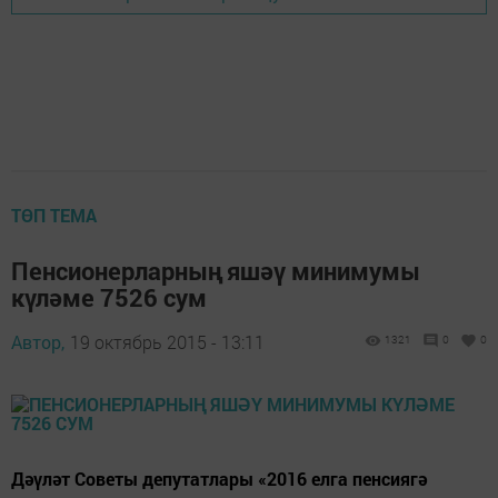
ТӨП ТЕМА
Пенсионерларның яшәү минимумы
күләме 7526 сум
Автор,
19 октябрь 2015 - 13:11
1321
0
0
Дәүләт Советы депутатлары «2016 елга пенсиягә