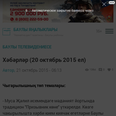
5
Автоматическое закрытие баннера через
БАУЛЫ ЯҢАЛЫКЛАРЫ
16+
"Хезмәткә дан" газетасы - Баулы районы
БАУЛЫ ТЕЛЕВИДЕНИЕСЕ
Хәбәрләр (20 октябрь 2015 ел)
Автор,
21 октябрь 2015 - 06:13
1364
0
0
Чыгарылышның төп темалары:
- Муса Җәлил исемендәге мәдәният йортында
традицион "Призывник көне" үткәрелде. Көзге
чакырылышта хәрби кием киячәк егетләрне Баулы