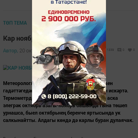
ТӨП ТЕМА
Кар ноябрьдә ятачак
Автор,
20 октябрь 2015 - 06:16
1339
0
0
Метеорологлар быел Татарстанда октябрь аен
гадәттәгедән 1-2 градуска салкынрак узуын искәртә.
Термометрда терекөмеш баганасы нольдән аска
элегрәк октябрь азагы-ноябрь башында гына төшеп
урнашса, быел октябрьнең беренче яртысында ук
салкынайтты. Алдагы көндә дә карлы буран дулаячак.