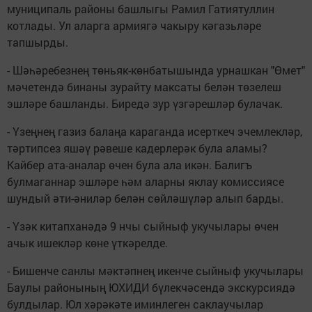
муниципаль районы башлыгы Рамил Гатиятуллин
котлады. Ул аларга армиягә чакыру кәгазьләре
тапшырды.
- Шәһәребезнең төньяк-көнбатышында урнашкан "Өмет"
мәчетендә бинаны зурайту максаты белән төзелеш
эшләре башланды. Биредә зур үзгәрешләр булачак.
- Үзеңнең газиз балаңа караганда исерткеч эчемлекләр,
тәртипсез яшәү рәвеше кадерлерәк була аламы?
Кайбер ата-аналар өчен була ала икән. Балигъ
булмаганнар эшләре һәм аларны яклау комиссиясе
шундый әти-әниләр белән сөйләшүләр алып барды.
- Үзәк китапханәдә 9 нчы сыйныф укучылары өчен
ачык ишекләр көне үткәрелде.
- Бишенче санлы мәктәпнең икенче сыйныф укучылары
Баулы районының ЮХИДИ бүлекчәсендә экскурсиядә
булдылар. Юл хәрәкәте иминлеген саклаучылар