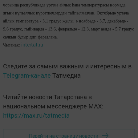
чорында республикада уртача айлык һава температурасы нормада,
ягъни күпьеллык күрсәткечләрдән тайпылмаячак. Октябрьдә уртача
айлык температура - 3,1 градус җылы, ә ноябрьдә - 3,7, декабрьдә -
9,6 градус, гыйнварда - 13,6, февральдә - 12,3, март аенда - 5,7 градус
салкын булыр дип фаразлана.
intertat.ru
Чыганак:
Следите за самым важным и интересным в
Telegram-канале
Татмедиа
Читайте новости Татарстана в
национальном мессенджере MАХ:
https://max.ru/tatmedia
Перейти на страницу новости