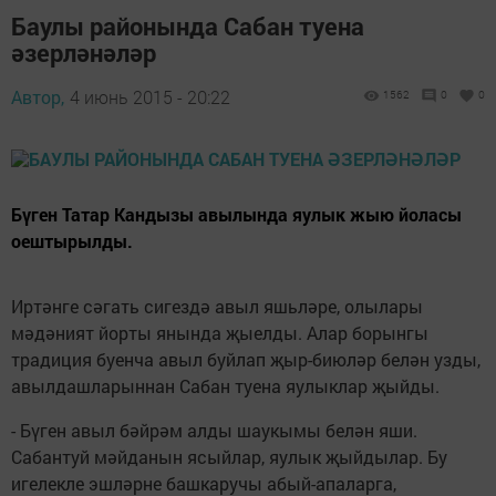
Баулы районында Сабан туена
әзерләнәләр
Автор,
4 июнь 2015 - 20:22
1562
0
0
Бүген Татар Кандызы авылында яулык жыю йоласы
оештырылды.
Иртәнге сәгать сигездә авыл яшьләре, олылары
мәдәният йорты янында җыелды. Алар борынгы
традиция буенча авыл буйлап җыр-биюләр белән узды,
авылдашларыннан Сабан туена яулыклар җыйды.
- Бүген авыл бәйрәм алды шаукымы белән яши.
Сабантуй мәйданын ясыйлар, яулык җыйдылар. Бу
игелекле эшләрне башкаручы абый-апаларга,