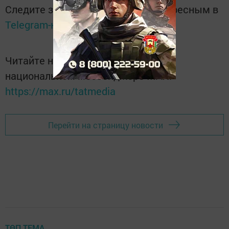
Следите за самым важным и интересным в
Telegram-канале
Татмедиа
Читайте новости Татарстана в
национальном мессенджере MАХ:
https://max.ru/tatmedia
Перейти на страницу новости
ТӨП ТЕМА