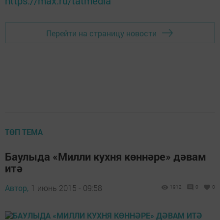
https://max.ru/tatmedia
Перейти на страницу новости
ТӨП ТЕМА
Баулыда «Милли кухня көннәре» дәвам
итә
Автор,
1 июнь 2015 - 09:58
1912
0
0