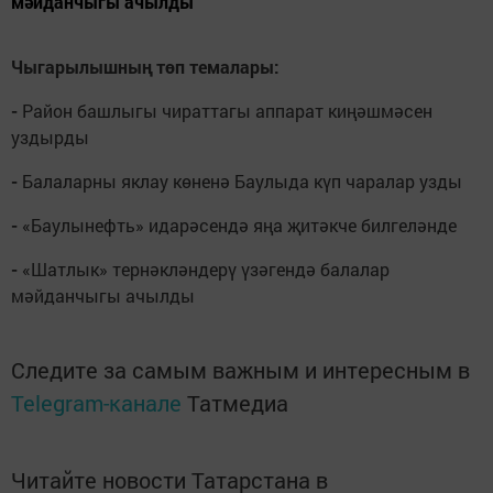
мәйданчыгы ачылды
Чыгарылышның төп темалары:
-
Район башлыгы чираттагы аппарат киңәшмәсен
уздырды
-
Балаларны яклау көненә Баулыда күп чаралар узды
-
«Баулынефть» идарәсендә яңа җитәкче билгеләнде
-
«Шатлык» тернәкләндерү үзәгендә балалар
мәйданчыгы ачылды
Следите за самым важным и интересным в
Telegram-канале
Татмедиа
Читайте новости Татарстана в