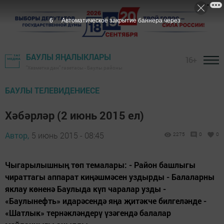
5
Автоматическое закрытие баннера через
БАУЛЫ ЯҢАЛЫКЛАРЫ
16+
"Хезмәткә дан" газетасы - Баулы районы
БАУЛЫ ТЕЛЕВИДЕНИЕСЕ
Хәбәрләр (2 июнь 2015 ел)
Автор,
5 июнь 2015 - 08:45
2275
0
0
Чыгарылышның төп темалары: - Район башлыгы
чираттагы аппарат киңәшмәсен уздырды - Балаларны
яклау көненә Баулыда күп чаралар узды -
«Баулынефть» идарәсендә яңа җитәкче билгеләнде -
«Шатлык» тернәкләндерү үзәгендә балалар