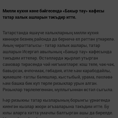
Милли кухня көне бәйгесендә «Бакыр тау» кафесы
татар халык ашларын тәкъдир итте.
Татарстанда яшәүче халыкларның милли кухня
көннәре безнең районда да берничә ел рәттән үткәрелә.
Аның чираттагысы - татар халык ашлары, татар
ашларын Исергәп авылының «Бакыр тау» кафесында
тәкъдим иттеләр. Өстәлләрдә җырлап утырган
самовар тирәсендә чәй нигъмәтләре: кош теле, чәк-чәк,
бавырсак, өчпочмак, гөбәдия, итле һәм карабодайлы,
җимешле -татлы бәлешләр, кыстыбый, урама, пәхләвә
һәм башка бик күп төрле ризыклар урын алган.
Ризыклар төрлелегеннән, муллыгыннан өстәл сыгыла.
Һәр ризыкны татар кызларының борынгы үрнәгендә
киенгән кызлар жюри әгъзаларына тәкъдим итте. Бу
юлы аларга хәтта умачлы балтырган ашы да бирелде.