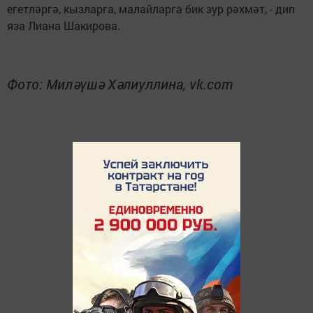
егетләргә, кызларга, малайларга бик зур рәхмәт, - дип
яза Лиана Шакирова.
Фото: Миләүшә Хәлиуллина, vk.com