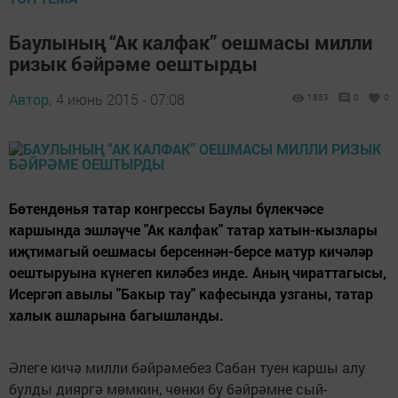
Баулының “Ак калфак” оешмасы милли
ризык бәйрәме оештырды
Автор,
4 июнь 2015 - 07:08
1853
0
0
Бөтендөнья татар конгрессы Баулы бүлекчәсе
каршында эшләүче "Ак калфак" татар хатын-кызлары
иҗтимагый оешмасы берсеннән-берсе матур кичәләр
оештыруына күнегеп киләбез инде. Аның чираттагысы,
Исергәп авылы "Бакыр тау" кафесында узганы, татар
халык ашларына багышланды.
Әлеге кичә милли бәйрәмебез Сабан туен каршы алу
булды дияргә мөмкин, чөнки бу бәйрәмне сый-