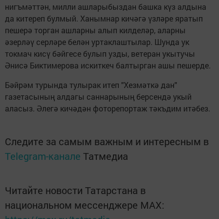
нигъмәттән, милли ашларыбыздан башка күз алдына
да китереп булмый. Ханымнар кичәгә үзләре яратып
пешерә торган ашларны алып килделәр, аларны
әзерләү серләре белән уртаклаштылар. Шунда ук
токмач кисү бәйгесе булып узды, ветеран укытучы
Әнисә Биктимерова искиткеч балтырган ашы пешерде.
Бәйрәм турында тулырак итеп "Хезмәткә дан"
газетасының алдагы саннарының берсендә укый
аласыз. Әлегә кичәдән фоторепортаж тәкъдим итәбез.
Следите за самым важным и интересным в
Telegram-канале
Татмедиа
Читайте новости Татарстана в
национальном мессенджере MАХ: