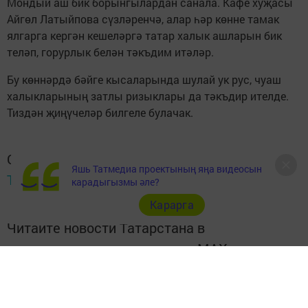
Мондый аш бик борынгылардан санала. Кафе хуҗасы
Айгөл Латыйпова сүзләренчә, алар һәр көнне тамак
ялгарга кергән кешеләргә татар халык ашларын бик
теләп, горурлык белән тәкъдим итәләр.
Бу көннәрдә бәйге кысаларында шулай ук рус, чуаш
халыкларының затлы ризыклары да тәкъдир ителде.
Тиздән җиңүчеләр билгеле булачак.
Следите за самым важным и интересным в
Яшь Татмедиа проектының яңа видеосын
Telegram-канале
Татмедиа
карадыгызмы әле?
Карарга
Читайте новости Татарстана в
национальном мессенджере MАХ:
https://max.ru/tatmedia