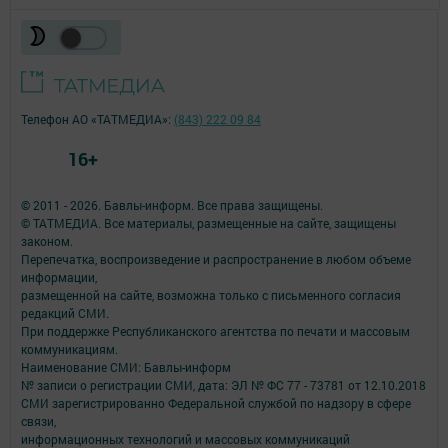
Телефон АО «ТАТМЕДИА»:
(843) 222 09 84
16+
© 2011 - 2026. Бавлы-информ. Все права защищены.
© ТАТМЕДИА. Все материалы, размещенные на сайте, защищены
законом.
Перепечатка, воспроизведение и распространение в любом объеме
информации,
размещенной на сайте, возможна только с письменного согласия
редакций СМИ.
При поддержке Республиканского агентства по печати и массовым
коммуникациям.
Наименование СМИ: Бавлы-информ
№ записи о регистрации СМИ, дата: ЭЛ № ФС 77 - 73781 от 12.10.2018
СМИ зарегистрированно Федеральной службой по надзору в сфере
связи,
информационных технологий и массовых коммуникаций