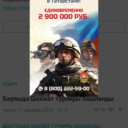
https://max.ru/tatmedia
Перейти на страницу новости
СПОРТ
Баулыда шахмат турниры башланды
Автор,
11 декабрь 2015 - 14:15
1294
0
1