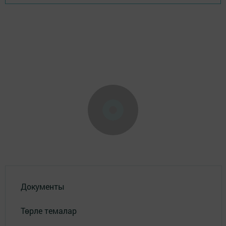
Документы
Төрле темалар