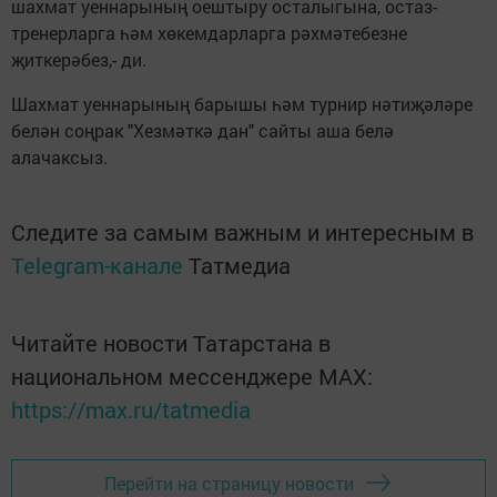
шахмат уеннарының оештыру осталыгына, остаз-
тренерларга һәм хөкемдарларга рәхмәтебезне
җиткерәбез,- ди.
Шахмат уеннарының барышы һәм турнир нәтиҗәләре
белән соңрак "Хезмәткә дан" сайты аша белә
алачаксыз.
Следите за самым важным и интересным в
Telegram-канале
Татмедиа
Читайте новости Татарстана в
национальном мессенджере MАХ:
https://max.ru/tatmedia
Перейти на страницу новости