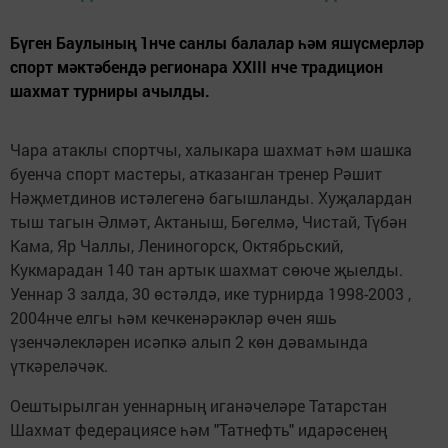
Бүген Баулының 1нче санлы балалар һәм яшүсмерләр
спорт мәктәбендә регионара XXIII нче традицион
шахмат турниры ачылды.
Чара атаклы спортчы, халыкара шахмат һәм шашка
буенча спорт мастеры, атказанган тренер Рәшит
Нәҗметдинов истәлегенә багышланды. Хуҗалардан
тыш тагын Әлмәт, Актаныш, Бөгелмә, Чистай, Түбән
Кама, Яр Чаллы, Лениногорск, Октябрьский,
Кукмарадан 140 тан артык шахмат сөюче җыелды.
Уеннар 3 залда, 30 өстәлдә, ике турнирда 1998-2003 ,
2004нче елгы һәм кечкенәрәкләр өчен яшь
үзенчәлекләрен исәпкә алып 2 көн дәвамында
үткәреләчәк.
Оештырылган уеннарның иганәчеләре Татарстан
Шахмат федерациясе һәм "Татнефть" идарәсенең