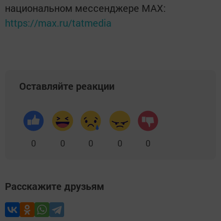
национальном мессенджере MАХ:
https://max.ru/tatmedia
Оставляйте реакции
0
0
0
0
0
Расскажите друзьям