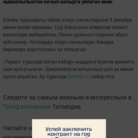
җаваплылыктан качып калырга уйлаган икән.
Бомба турындагы хәбәр хокук сакчыларына 9 декабрь
көнне килеп ирешкән. Суд бинасына оператив хезмәт
вәкилләре җибәрелгән, Ленин урамын гомумән ябып
куйганнар. Нәтиҗәдә хокук сакчылары бинада
бернинди шартлаткыч та тапмаган.
«Теракт турында ялган хәбәр» маддәсе буенча җинаять
эше кузгатылган. Шикләнелүче хатын-кыз шул ук көнне
кулга алынган. Бу турында
Intertat.ru
хәбәр итә.
Следите за самым важным и интересным в
Telegram-канале
Татмедиа
Читайте новости Татарстана в
национальном мессенджере MАХ: