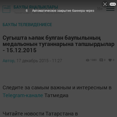
БАУЛЫ ЯҢАЛЫКЛАРЫ
16+
6
Автоматическое закрытие баннера через
"Хезмәткә дан" газетасы - Баулы районы
БАУЛЫ ТЕЛЕВИДЕНИЕСЕ
Сугышта һәлак булган баулылының
медальонын туганнарына тапшырдылар
- 15.12.2015
Автор,
17 декабрь 2015 - 11:27
1380
0
0
Следите за самым важным и интересным в
Telegram-канале
Татмедиа
Читайте новости Татарстана в