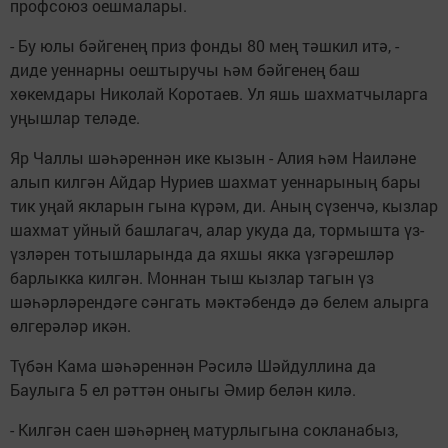
профсоюз оешмалары.
- Бу юлы бәйгенең приз фонды 80 мең тәшкил итә, -
диде уеннарны оештыручы һәм бәйгенең баш
хөкемдары Николай Коротаев. Ул яшь шахматчыларга
уңышлар теләде.
Яр Чаллы шәһәреннән ике кызын - Алия һәм Наиләне
алып килгән Айдар Нуриев шахмат уеннарының бары
тик уңай якларын гына күрәм, ди. Аның сүзенчә, кызлар
шахмат уйный башлагач, алар укуда да, тормышта үз-
үзләрен тотышларында да яхшы якка үзгәрешләр
барлыкка килгән. Моннан тыш кызлар тагын үз
шәһәрләрендәге сәнгать мәктәбендә дә белем алырга
өлгерәләр икән.
Түбән Кама шәһәреннән Рәсилә Шәйдуллина да
Баулыга 5 ел рәттән оныгы Әмир белән килә.
- Килгән саен шәһәрнең матурлыгына сокланабыз,