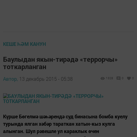
КЕШЕ ҺӘМ КАНУН
Баулыдан якын-тирәдә «террорчы»
тоткарланган
Автор,
13 декабрь 2015 - 05:38
1328
0
0
Күрше Бөгелмә шәһәрендә суд бинасына бомба куелу
турында ялган хәбәр тараткан хатын-кыз кулга
алынган. Шул рәвешле ул караклык өчен