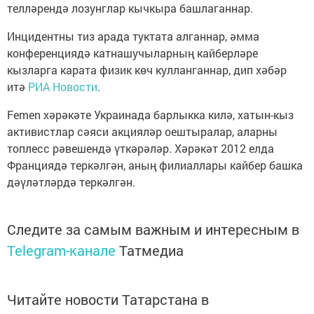
телләрендә лозунглар кычкыра башлаганнар.
Инцидентны тиз арада туктата алганнар, әмма
конференциядә катнашучыларның кайберләре
кызларга карата физик көч кулланганнар, дип хәбәр
итә
РИА Новости
.
Femen хәрәкәте Украинада барлыкка килә, хатын-кыз
активистлар сәяси акцияләр оештыралар, аларны
топлесс рәвешендә үткәрәләр. Хәрәкәт 2012 елда
Франциядә теркәлгән, аның филиаллары кайбер башка
дәүләтләрдә теркәлгән.
Следите за самым важным и интересным в
Telegram-канале
Татмедиа
Читайте новости Татарстана в