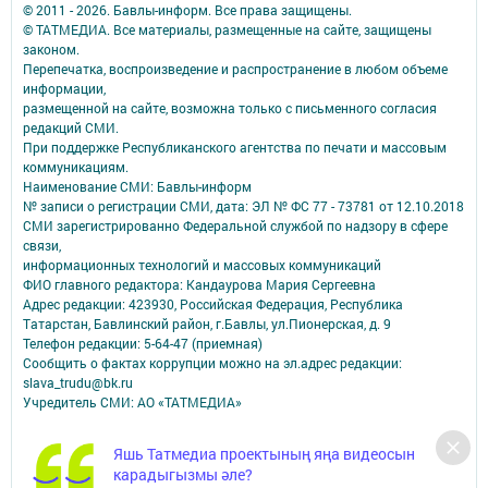
© 2011 - 2026. Бавлы-информ. Все права защищены.
© ТАТМЕДИА. Все материалы, размещенные на сайте, защищены
законом.
Перепечатка, воспроизведение и распространение в любом объеме
информации,
размещенной на сайте, возможна только с письменного согласия
редакций СМИ.
При поддержке Республиканского агентства по печати и массовым
коммуникациям.
Наименование СМИ: Бавлы-информ
№ записи о регистрации СМИ, дата: ЭЛ № ФС 77 - 73781 от 12.10.2018
СМИ зарегистрированно Федеральной службой по надзору в сфере
связи,
информационных технологий и массовых коммуникаций
ФИО главного редактора: Кандаурова Мария Сергеевна
Адрес редакции: 423930, Российская Федерация, Республика
Татарстан, Бавлинский район, г.Бавлы, ул.Пионерская, д. 9
Телефон редакции: 5-64-47 (приемная)
Сообщить о фактах коррупции можно на эл.адрес редакции:
slava_trudu@bk.ru
Учредитель СМИ: АО «ТАТМЕДИА»
Антикоррупционная политика
Яшь Татмедиа проектының яңа видеосын
АО «ТАТМЕДИА» использует «cookie»
для персонализации сервисов и
карадыгызмы әле?
удобства пользователей сайтом.