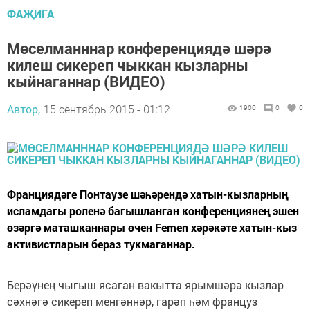
ФАҖИГА
Мөселманннар конференциядә шәрә
килеш сикереп чыккан кызларны
кыйнаганнар (ВИДЕО)
Автор,
15 сентябрь 2015 - 01:12
1900
0
0
Франциядәге Понтаузе шәһәрендә хатын-кызларның
исламдагы роленә багышланган конференциянең эшен
өзәргә маташканнары өчен Femen хәрәкәте хатын-кыз
активистларын бераз тукмаганнар.
Берәүнең чыгыш ясаган вакытта ярымшәрә кызлар
сәхнәгә сикереп менгәннәр, гарәп һәм француз