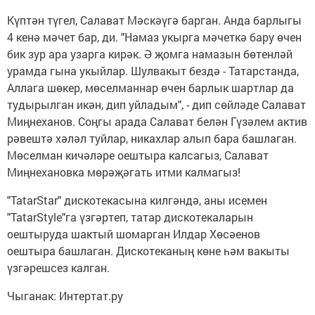
Күптән түгел, Салават Мәскәүгә барган. Анда барлыгы
4 кенә мәчет бар, ди. "Намаз укырга мәчеткә бару өчен
бик зур ара узарга кирәк. Ә җомга намазын бөтенләй
урамда гына укыйлар. Шулвакыт бездә - Татарстанда,
Аллага шөкер, мөселманнар өчен барлык шартлар да
тудырылган икән, дип уйладым", - дип сөйләде Салават
Миңнеханов. Соңгы арада Салават белән Гүзәлем актив
рәвештә хәләл туйлар, никахлар алып бара башлаган.
Мөселман кичәләре оештыра калсагыз, Салават
Миңнехановка мөрәҗәгать итми калмагыз!
"TatarStar" дискотекасына килгәндә, аны исемен
"TatarStyle"га үзгәртеп, татар дискотекаларын
оештыруда шактый шомарган Илдар Хөсәенов
оештыра башлаган. Дискотеканың көне һәм вакыты
үзгәрешсез калган.
Чыганак: Интертат.ру