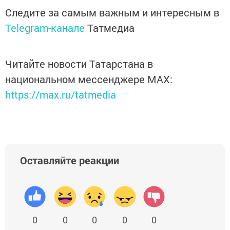
Следите за самым важным и интересным в
Telegram-канале
Татмедиа
Читайте новости Татарстана в
национальном мессенджере MАХ:
https://max.ru/tatmedia
Оставляйте реакции
0
0
0
0
0