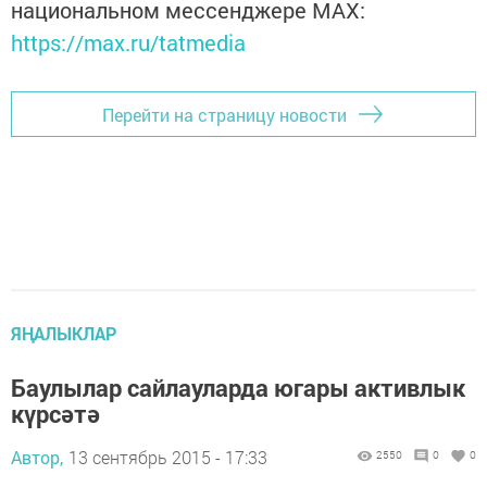
национальном мессенджере MАХ:
https://max.ru/tatmedia
Перейти на страницу новости
ЯҢАЛЫКЛАР
Баулылар сайлауларда югары активлык
күрсәтә
Автор,
13 сентябрь 2015 - 17:33
2550
0
0