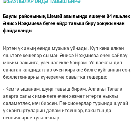
Баулы районының Шәмәй авылында яшәүче 84 яшьлек
Әнисә Нәҗмиева бүген өйдә тавыш бирү хокукыннан
файдаланды.
Иртән үк аның өендә музыка уйнады. Күп кенә өлкән
яшьтәге кешеләр сыман Әнисә Нәҗмиева өчен сайлау
мөһим вакыйга, үзенчәлекле бәйрәм. Ул лаеклы дип
санаган кандидатлар өчен кирәкле билге куйганнан соң
бюллетеннарны күчерелмә савытка төшерде:
- Кемгә ышанам, шуңа тавыш бирәм. Аллаһы Тәгалә
аларга халык иминлеге өчен хезмәт итәргә ныклы
сәламәтлек, көч бирсен. Пенсионерлар турында шулай
ук кайгыртуларын дәвам итсеннәр, вакытында
пенсияләрне түләсеннәр.