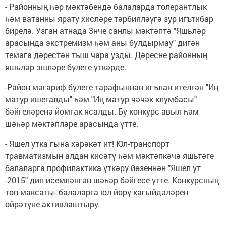
- Районның һәр мәктәбендә балаларда толерантлык
һәм ватанны ярату хисләре тәрбияләүгә зур игътибар
бирелә. Узган атнада 3нче санлы мәктәптә "Яшьләр
арасында экстремизм һәм аны булдырмау" дигән
темага дәрестән тыш чара узды. Дәресне районның
яшьләр эшләре бүлеге үткәрде.
-Район мәгариф бүлеге тарафыннан игълан ителгән "Иң
матур ишегалды" һәм "Иң матур чәчәк клумбасы"
бәйгеләренә йомгак ясалды. Бу конкурс авыл һәм
шәһәр мәктәпләре арасында үтте.
- Яшел утка гына хәрәкәт ит! Юл-транспорт
травматизмын алдан кисәтү һәм мәктәпкәчә яшьтәге
балаларга профилактика үткәрү йөзеннән "Яшел ут
-2015" дип исемләнгән шәһәр бәйгесе үтте. Конкурсның
төп максаты- балаларга юл йөрү кагыйдәләрен
өйрәтүне активлаштыру.