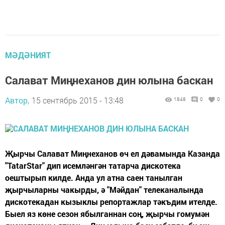
МӘДӘНИЯТ
Салават Миңнеханов дин юлына баскан
Автор,
15 сентябрь 2015 - 13:48
1848
0
0
Җырчы Салават Миңнеханов өч ел дәвамында Казанда
"TatarStar" дип исемләнгән татарча дискотека
оештырып килде. Анда ул атна саен танылган
җырчыларны чакырды, ә "Мәйдан" телеканалында
дискотекадан кызыклы репортажлар тәкъдим ителде.
Быел яз көне сезон ябылганнан соң, җырчы гомумән