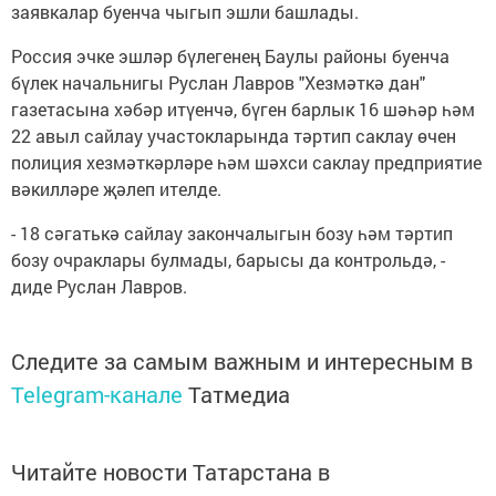
заявкалар буенча чыгып эшли башлады.
Россия эчке эшләр бүлегенең Баулы районы буенча
бүлек начальнигы Руслан Лавров "Хезмәткә дан"
газетасына хәбәр итүенчә, бүген барлык 16 шәһәр һәм
22 авыл сайлау участокларында тәртип саклау өчен
полиция хезмәткәрләре һәм шәхси саклау предприятие
вәкилләре җәлеп ителде.
- 18 сәгатькә сайлау закончалыгын бозу һәм тәртип
бозу очраклары булмады, барысы да контрольдә, -
диде Руслан Лавров.
Следите за самым важным и интересным в
Telegram-канале
Татмедиа
Читайте новости Татарстана в