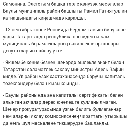
Самонина. Әлеге һәм башка төрле көнүзәк мәсәләләр
Баулы муниципаль район башлыгы Рамил Гатиятуллин
катнашындагы киңәшмәдә каралды.
- 13 сентябрь көнне Россиядә бердәм тавыш бирү көне
узды. Татарстанда республика президенты һәм
муниципаль берәмлекләрнең вәкиллекле органнары
депутатларын сайлау үтте.
- Якшәмбе көнне безнең шәһәрдә эшлекле визит белән
Татарстан сәламәтлек саклау министры Адель Вафин
килде. Ул район үзәк хастаханәсендә баручы капиталь
төзекләндерү белән кызыксынды.
- Баулы районында ана капиталы сертификаты белән
алынган акчалар дөрес юнәлештә кулланылмаган.
Шәһәр прокуратурасында узган балигъ булмаганнар
һәм аларны яклау комиссиясенең чираттагы утырышы
да нәкъ шул мәсьәләне тикшерудэн башланды.