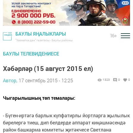
БАУЛЫ ЯҢАЛЫКЛАРЫ
16+
"Хезмәткә дан" газетасы - Баулы районы
БАУЛЫ ТЕЛЕВИДЕНИЕСЕ
Хәбәрләр (15 август 2015 ел)
Автор,
17 сентябрь 2015 - 12:25
1323
0
0
Чыгарылышның төп темалары:
- Бүген-иртәгә барлык күпфатирлы йортларга җылылык
бирелергә тиеш, дип белдерде аппарат киңәшмәсендә
район башкарма комитеты җитәкчесе Светлана