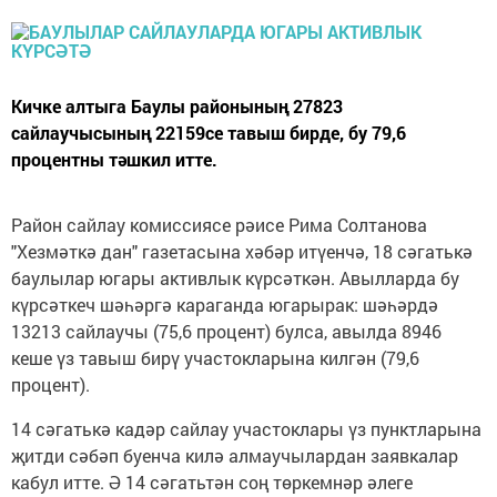
Кичке алтыга Баулы районының 27823
сайлаучысының 22159се тавыш бирде, бу 79,6
процентны тәшкил итте.
Район сайлау комиссиясе рәисе Рима Солтанова
"Хезмәткә дан" газетасына хәбәр итүенчә, 18 сәгатькә
баулылар югары активлык күрсәткән. Авылларда бу
күрсәткеч шәһәргә караганда югарырак: шәһәрдә
13213 сайлаучы (75,6 процент) булса, авылда 8946
кеше үз тавыш бирү участокларына килгән (79,6
процент).
14 сәгатькә кадәр сайлау участоклары үз пунктларына
җитди сәбәп буенча килә алмаучылардан заявкалар
кабул итте. Ә 14 сәгатьтән соң төркемнәр әлеге