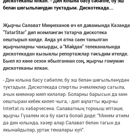
дискотеканы япкан. - Дин юлына басу сәбәпле, бу эш
белән шөгыльләнүдән туктадым. Дискотекада...
Җырчы Салават Миңнеханов өч ел дәвамында Казанда
"TatarStar" дип исемләнгән татарча дискотека
оештырып килде. Анда ул атна саен танылган
җырчыларны чакырды, ә "Мәйдан" телеканалында
дискотекадан кызыклы репортажлар тәкъдим ителде.
Быел яз көне сезон ябылганнан соң, җырчы гомумән
дискотеканы япкан.
- Дин юлына басу сәбәпле, бу эш белән шөгыльләнүдән
туктадым. Дискотекада спиртлы эчемлекләр сатыла,
ачык киемнәр киеп киләләр. Боларны барысын да мин
оештырам кебек килеп чыга, - дип аңлатты җырчы
Intertat.ru хәбәрчесенә. Салаватның тормыш иптәше,
җырчы Гүзәлем исә бу хакта болай диде: "Минем әтием
дә дин юлында, хәзер алар Салават белән тагын да
якынайдылар, уртак темалары күп".