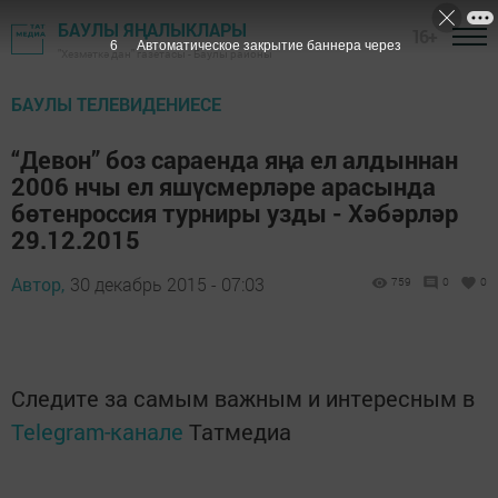
БАУЛЫ ЯҢАЛЫКЛАРЫ
16+
6
Автоматическое закрытие баннера через
"Хезмәткә дан" газетасы - Баулы районы
БАУЛЫ ТЕЛЕВИДЕНИЕСЕ
“Девон” боз сараенда яңа ел алдыннан
2006 нчы ел яшүсмерләре арасында
бөтенроссия турниры узды - Хәбәрләр
29.12.2015
Автор,
30 декабрь 2015 - 07:03
759
0
0
Следите за самым важным и интересным в
Telegram-канале
Татмедиа