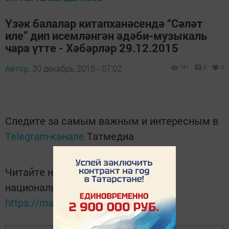
Үзәк балалар китапханәсендә “Сәләт
иле” дип исемләнгән әдәби-музыкаль
чара үтте - Хәбәрләр 29.12.2015
Автор,
30 декабрь 2015 - 07:02
761
0
0
Следите за самым важным и интересным в
Telegram-канале
Татмедиа
Читайте новости Татарстана в
национальном мессенджере MАХ:
https://max.ru/tatmedia