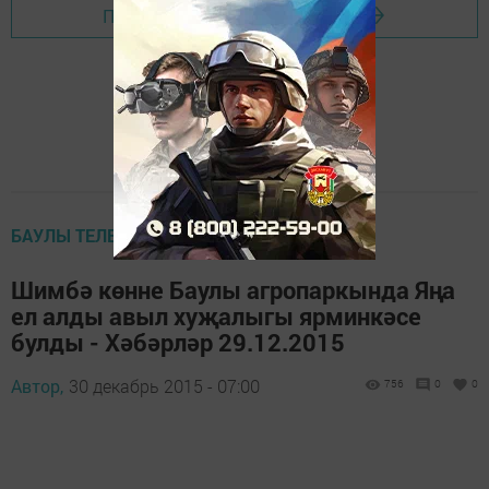
Перейти на страницу новости
БАУЛЫ ТЕЛЕВИДЕНИЕСЕ
Шимбә көнне Баулы агропаркында Яңа
ел алды авыл хуҗалыгы ярминкәсе
булды - Хәбәрләр 29.12.2015
Автор,
30 декабрь 2015 - 07:00
756
0
0