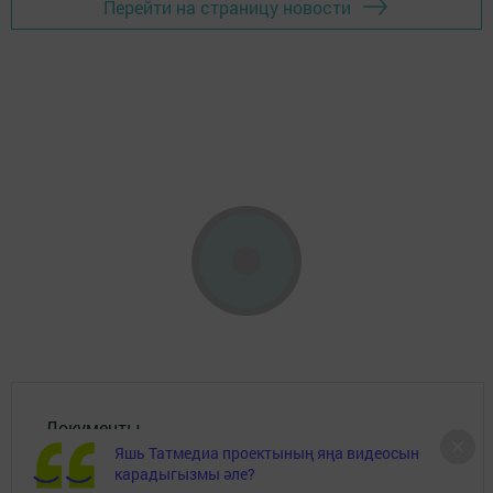
Перейти на страницу новости
Документы
Яшь Татмедиа проектының яңа видеосын
карадыгызмы әле?
Төрле темалар