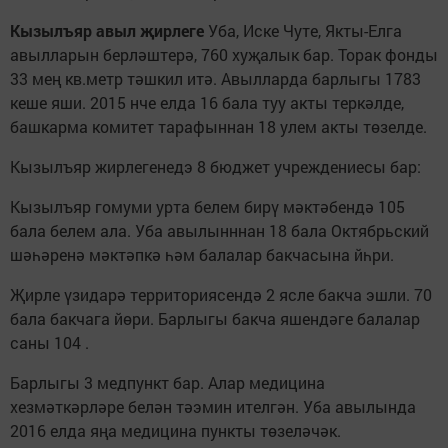
Кызылъяр авыл җирлеге
Уба, Иске Чуте, Якты-Елга
авылларын берләштерә, 760 хуҗалык бар. Торак фонды
33 мең кв.метр тәшкил итә. Авылларда барлыгы 1783
кеше яши. 2015 нче елда 16 бала туу акты теркәлде,
башкарма комитет тарафыннан 18 улем акты төзелде.
Кызылъяр жирлегенедэ 8 бюджет учреждениесы бар:
Кызылъяр гомуми урта белем бирү мәктәбендә 105
бала белем ала. Уба авылынннан 18 бала Октябрьский
шәһәренә мәктәпкә һәм балалар бакчасына йһри.
Җирле үзидарә территориясендә 2 ясле бакча эшли. 70
бала бакчага йөри. Барлыгы бакча яшендәге балалар
саны 104 .
Барлыгы 3 медпункт бар. Алар медицина
хезмәткәрләре белән тәэмин ителгән. Уба авылында
2016 елда яңа медицина пункты төзеләчәк.