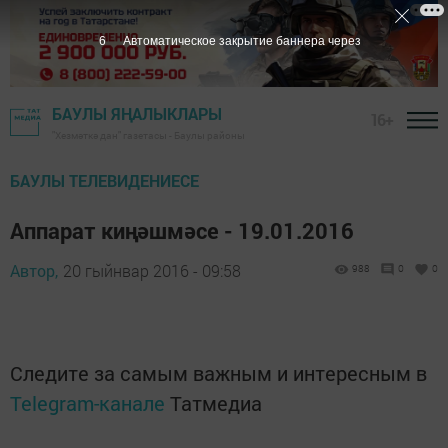
6
Автоматическое закрытие баннера через
БАУЛЫ ЯҢАЛЫКЛАРЫ
16+
"Хезмәткә дан" газетасы - Баулы районы
БАУЛЫ ТЕЛЕВИДЕНИЕСЕ
Аппарат киңәшмәсе - 19.01.2016
Автор,
20 гыйнвар 2016 - 09:58
988
0
0
Следите за самым важным и интересным в
Telegram-канале
Татмедиа