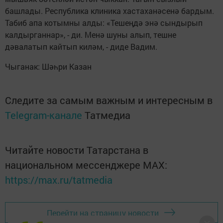
башлады. Республика клиника хастаханәсенә бардым.
Табиб апа котымны алды: «Тешеңдә энә сындырып
калдырганнар», - ди. Менә шуны алып, тешне
дәвалатып кайтып киләм, - диде Вадим.
Чыганак: Шәһри Казан
Следите за самым важным и интересным в
Telegram-канале
Татмедиа
Читайте новости Татарстана в
национальном мессенджере MАХ:
https://max.ru/tatmedia
Перейти на страницу новости