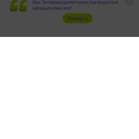
Яшь Татмедиа проектының яңа видеосын
карадыгызмы әле?
Карарга
Документы
Төрле темалар