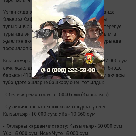
Узган елда эшләнгән эшләрне барлап чыкканда
Эльвира Сафина, җир һәм милек салымнары
тулысынча җыелуы, үләт базы тәртипкә китерелүе
турында әйтеп узды. Ул шулай ук үзара салымга
җыелган акчаны нинди эшләргә тотылуы турында
тәфсилләп сөйләде.
Кызылъяр авыл жирлеге буенча халыктан 82 000 сум
акча җыелды, 330 000 сум республика өстәп бирде,
барысы 410 000 акча җыелды. Узара салым акчасы
түбәндәге эшләрне башкару өчен тотылды:
- Обелиск ремонтлауга - 6040 сум (Кызылъяр)
- Су линияләренә техник хезмәт күрсәтү өчен:
Кызылъяр - 10 000 сум; Уба - 10 560 сум
- Юлларны кардан чистарту: Кызылъяр - 50 000 сум;
Уба - 5 000 сум; Иске Чүте - 5 000 сум