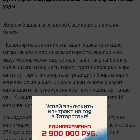
узды.
Җирлек башлыгы Эльвира Сафина доклад белән
чыкты.
- Кзылъяр мәдәният йорты авыл халкына тиешле
югарылыкта мәдәни хезмәт күрсәтә, яшьләр һәм
яшүсмерләр белән эшләү, яшь талантларны барлау,
халкыбызның борынгы гореф-гадәт йолаларын кире
кайтару, төрле кичәләр һәм традицион бәйрәмнәрне
күңелле, авылыбызның халкының күңеленә кереп
калырдай итеп үткәрүне максат итеп эшлиләр, - диде
ул. - Кызылъяр мәдәният йортына, китапханәгә 10
миллион сумлык капиталь ремонт үткәрелде.
Авылда халыкка хезмәт күрсәтүче ваклап сату ике
минимаркет эшләп тора. Почта элемтәсе бүлекчәсендә
274 данә газета-журналлар халыкка яздырылып
таратыла, 4 почтальон хезмәт күрсәтә.