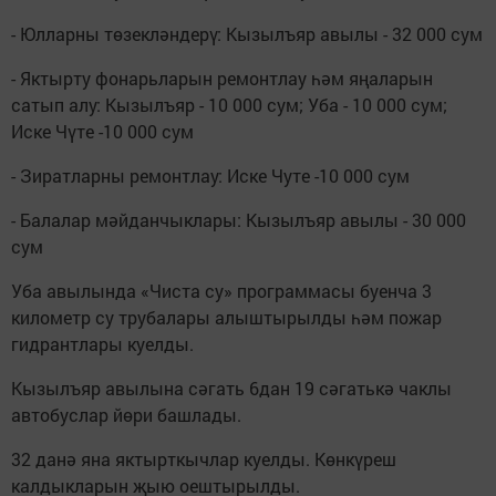
- Юлларны төзекләндерү: Кызылъяр авылы - 32 000 сум
- Яктырту фонарьларын ремонтлау һәм яңаларын
сатып алу: Кызылъяр - 10 000 сум; Уба - 10 000 сум;
Иске Чүте -10 000 сум
- Зиратларны ремонтлау: Иске Чуте -10 000 сум
- Балалар мәйданчыклары: Кызылъяр авылы - 30 000
сум
Уба авылында «Чиста су» программасы буенча 3
километр су трубалары алыштырылды һәм пожар
гидрантлары куелды.
Кызылъяр авылына сәгать 6дан 19 сәгатькә чаклы
автобуслар йөри башлады.
32 данә яна яктырткычлар куелды. Көнкүреш
калдыкларын җыю оештырылды.