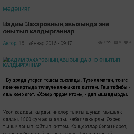
МӘДӘНИЯТ
Вадим Захаровның авызында энә
онытып калдырганнар
Автор,
16 гыйнвар 2016 - 09:47
1230
0
0
- Бу арада үтереп тешем сызлады. Түзә алмагач, төнге
икенче яртыда түләүле клиникага киттем. Теш табибы -
яшь кенә егет. «Хәзер ярдәм итәм», - дип ышандырды.
Укол кадады, кырды, инәләр тыкты шунда, мышьяк
салды. 1500 сум акча алды. Кабат чакырды. Әзрәк
тынычланып кайтып киттем. Концертлар белән йөреп,
мышьяк бөтенләй истән чыккан. Тагын сызлый