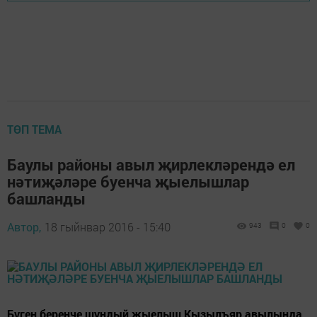
ТӨП ТЕМА
Баулы районы авыл җирлекләрендә ел
нәтиҗәләре буенча җыелышлар
башланды
Автор,
18 гыйнвар 2016 - 15:40
943
0
0
Бүген беренче шундый җыелыш Кызылъяр авылында