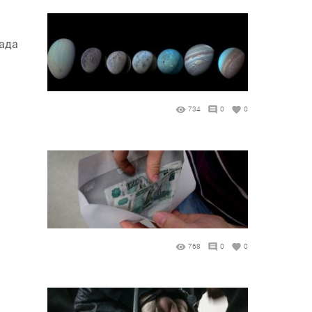
рада
734
0
0
768
0
0