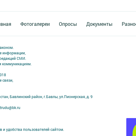
авная
Фотогалереи
Опросы
Документы
Разно
аконом.
ме информации,
 редакций СМИ.
ым коммуникациям.
2018
 связи,
тан, Бавлинский район, г.Бавлы, ул.Пионерская, д. 9
trudu@bk.ru
в и удобства пользователей сайтом.