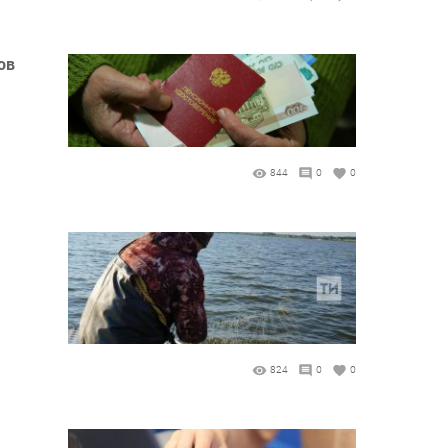
ов
844
0
0
824
0
0