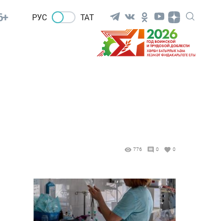
6+
РУС
ТАТ
776
0
0