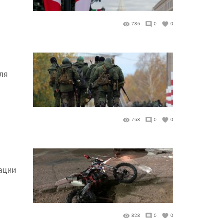
736
0
0
ля
763
0
0
ации
828
0
0