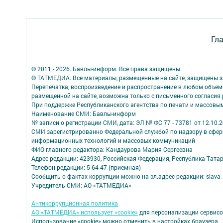
Гл
© 2011 - 2026. Бавлы-информ. Все права защищены.
© ТАТМЕДИА. Все материалы, размещенные на сайте, защищены з
Перепечатка, воспроизведение и распространение в любом объе
размещенной на сайте, возможна только с письменного согласия
При поддержке Республиканского агентства по печати и массов
Наименование СМИ: Бавлы-информ
№ записи о регистрации СМИ, дата: ЭЛ № ФС 77 - 73781 от 12.10.
СМИ зарегистрированно Федеральной службой по надзору в сфере
информационных технологий и массовых коммуникаций
ФИО главного редактора: Кандаурова Мария Сергеевна
Адрес редакции: 423930, Российская Федерация, Республика Татарс
Телефон редакции: 5-64-47 (приемная)
Сообщить о фактах коррупции можно на эл.адрес редакции: slava_
Учредитель СМИ: АО «ТАТМЕДИА»
Антикоррупционная политика
АО «ТАТМЕДИА» использует «cookie»
для персонализации сервисо
Использование «cookie» можно отменить в настройках браузера.