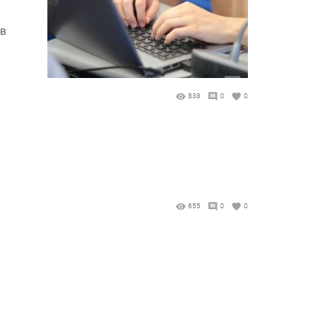
 в
838
0
0
655
0
0