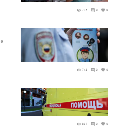
785
0
0
ые
743
0
0
837
0
0