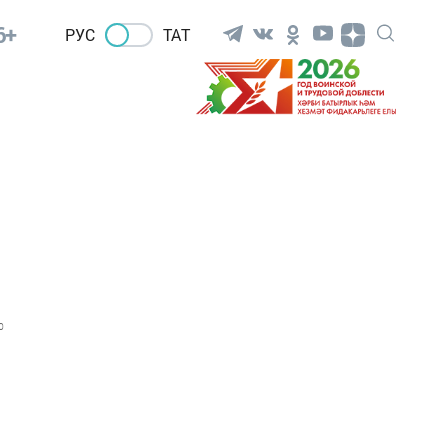
6+
РУС
ТАТ
0