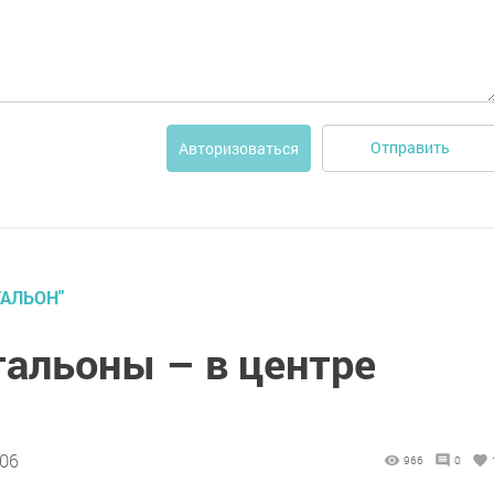
Отправить
Авторизоваться
АЛЬОН"
тальоны – в центре
:06
966
0