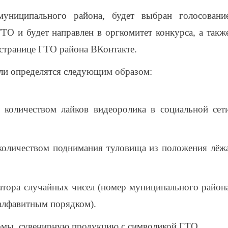
униципального района, будет выбран голосовани
ТО и будет направлен в оргкомитет конкурса, а такж
странице ГТО района ВКонтакте.
ели определятся следующим образом:
количеством лайков видеоролика в социальной сет
количеством поднимания туловища из положения лёж
тора случайных чисел (номер муниципального район
 алфавитным порядком).
омы, сувенирную продукцию с символикой ГТО.