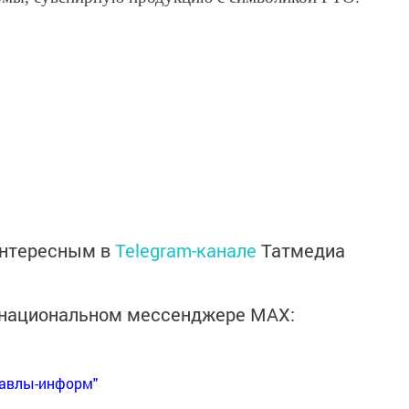
интересным в
Telegram-канале
Татмедиа
в национальном мессенджере MАХ:
Бавлы-информ"