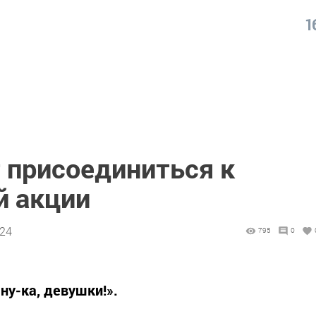
1
 присоединиться к
й акции
:24
795
0
 ну-ка, девушки!».