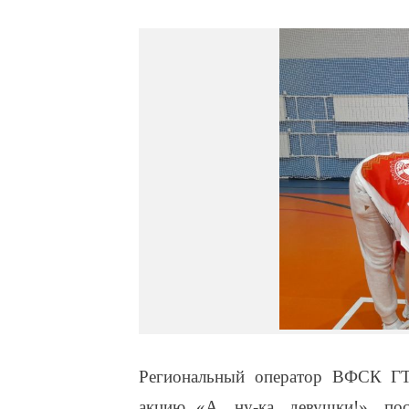
Региональный оператор ВФСК ГТО
акцию «А, ну-ка, девушки!», п