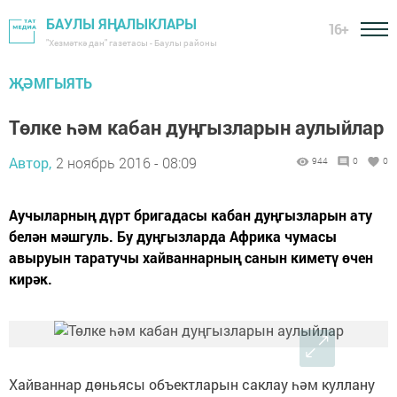
БАУЛЫ ЯҢАЛЫКЛАРЫ
16+
"Хезмәткә дан" газетасы - Баулы районы
ҖӘМГЫЯТЬ
Төлке һәм кабан дуңгызларын аулыйлар
Автор,
2 ноябрь 2016 - 08:09
944
0
0
Аучыларның дүрт бригадасы кабан дуңгызларын ату
белән мәшгуль. Бу дуңгызларда Африка чумасы
авыруын таратучы хайваннарның санын киметү өчен
кирәк.
Хайваннар дөньясы объектларын саклау һәм куллану