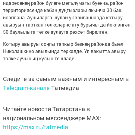
идарәсенең район бүлеге мәгълүматы буенча, район
территориясендә кабан дуңгызлары якынча 30 баш
исәпләнә. Аучыларга шулай ук хайваннарда котыру
авыруын тарткан төлкеләрне ату бурычы да йөкләнгән.
50 баулылыга төлке аулауга рөхсәт бирелгән.
Котыру авыруы соңгы тапкыр безнең районда быел
Николашкино авылында теркәлде. Ул вакытта авыру
төлке аучының кулын тешләде.
Следите за самым важным и интересным в
Telegram-канале
Татмедиа
Читайте новости Татарстана в
национальном мессенджере MАХ:
https://max.ru/tatmedia