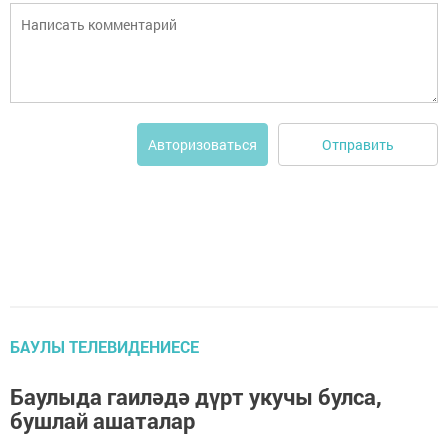
Отправить
Авторизоваться
БАУЛЫ ТЕЛЕВИДЕНИЕСЕ
Баулыда гаиләдә дүрт укучы булса,
бушлай ашаталар