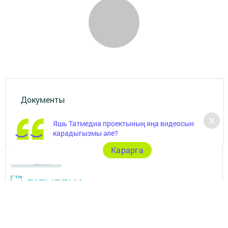
Документы
Төрле темалар
Яшь Татмедиа проектының яңа видеосын
карадыгызмы әле?
Карарга
Телефон АО «ТАТМЕДИА»:
(843) 222 09 84
16+