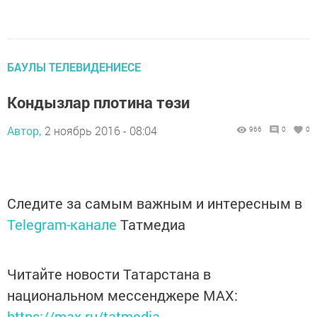
БАУЛЫ ТЕЛЕВИДЕНИЕСЕ
Кондызлар плотина төзи
Автор,
2 ноябрь 2016 - 08:04
966
0
0
Следите за самым важным и интересным в
Telegram-канале
Татмедиа
Читайте новости Татарстана в
национальном мессенджере MАХ:
https://max.ru/tatmedia