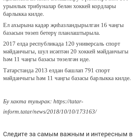
урынлык трибуналар белән хоккей кордлары
барлыкка килде.
Ел ахырына кадәр җиһазландырылган 16 чаңгы
базасын төзеп бетерү планлаштырыла.
2017 елда республикада 120 универсаль спорт
мәйданчыгы, шул исәптән 20 хоккей мәйданчыгы
һәм 11 чаңгы базасы төзелгән иде.
Татарстанда 2013 елдан башлап 791 спорт
мәйданчыгы һәм 11 чаңгы базасы барлыкка килде.
Бу хакта тулырак: https://tatar-
inform.tatar/news/2018/10/10/173163/
Следите за самым важным и интересным в