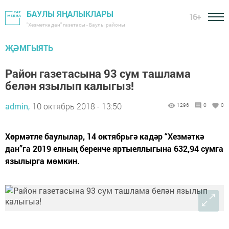
БАУЛЫ ЯҢАЛЫКЛАРЫ
16+
"Хезмәткә дан" газетасы - Баулы районы
ҖӘМГЫЯТЬ
Район газетасына 93 сум ташлама
белән язылып калыгыз!
admin,
10 октябрь 2018 - 13:50
1296
0
0
Хөрмәтле баулылар, 14 октябрьгә кадәр “Хезмәткә
дан”га 2019 елның беренче яртыеллыгына 632,94 сумга
язылырга мөмкин.