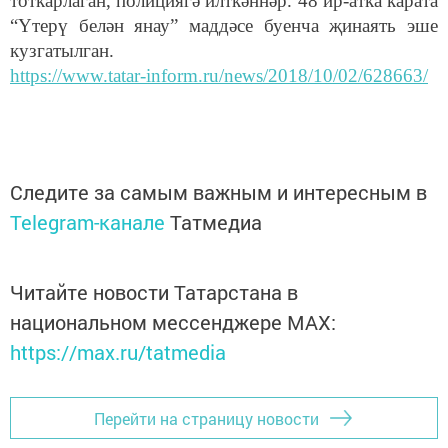
тоткарлаган, поли
ц
иягә илткәннәр. 48 ир-атка карата
“Үтерү белән янау” маддәсе буенча җинаять эше
кузгатылган.
https://www.tatar-inform.ru/news/2018/10/02/628663/
Следите за самым важным и интересным в
Telegram-канале
Татмедиа
Читайте новости Татарстана в
национальном мессенджере MАХ:
https://max.ru/tatmedia
Перейти на страницу новости