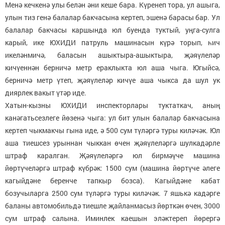
Менә кечкенә улы белән әни кеше бара. Күренеп тора, ул ашыга,
улын тиз генә балалар бакчасына кертеп, эшенә барасы бар. Ул
балалар бакчасы каршында юл буенда туктый, уңга-сулга
карый, ике ЮХИДИ патруль машинасын күрә торып, һич
икеләнмичә, баласын ашыктыра-ашыктыра, җәяүлеләр
кичүеннән берничә метр ераклыкта юл аша чыга. Югыйсә,
берничә метр үтеп, җәяүлеләр кичүе аша чыкса да шул ук
диярлек вакыт үтәр иде.
Хатын-кызны ЮХИДИ инспекторлары туктаткач, аның
канәгатьсезлеге йөзенә чыга: ул бит улын балалар бакчасына
кертеп чыкмакчы гына иде, ә 500 сум түләргә туры киләчәк. Юл
аша тиешсез урыннан чыккан өчен җәяүлеләргә шулкадәрле
штраф каралган. Җәяүлеләргә юл бирмәүче машина
йөртүчеләргә штраф күбрәк: 1500 сум (машина йөртүче әлеге
кагыйдәне беренче тапкыр бозса). Кагыйдәне кабат
бозучыларга 2500 сум түләргә туры киләчәк. 7 яшькә кадәрге
баланы автомобильдә тиешле җайланмасыз йөрткән өчен, 3000
сум штраф салына. Иминлек каешын эләктереп йөрергә