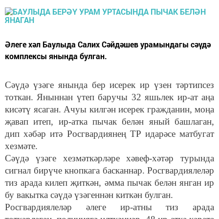
Әлеге хәл Баулыда Салих Сәйдәшев урамындагы сәүдә
комплексы янында булган.
Сәүдә үзәге янында бер исерек ир үзен тәртипсез
тоткан. Яныннан үтеп баручы 32 яшьлек ир-ат аңа
кисәтү ясаган. Ачуы килгән исерек гражданин, моңа
җавап итеп, ир-атка пычак белән яный башлаган,
дип хәбәр итә Росгвардиянең ТР идарәсе матбугат
хезмәте.
Сәүдә үзәге хезмәткәрләре хәвеф-хәтәр турында
сигнал бирүче кнопкага басканнар. Росгвардиялеләр
тиз арада килеп җиткән, әмма пычак белән янган ир
бу вакытка сәүдә үзәгеннән киткән булган.
Росгвардиялеләр әлеге ир-атны тиз арада