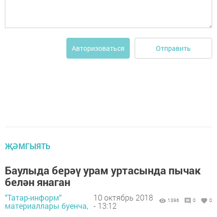
Отправить
Авторизоваться
ҖӘМГЫЯТЬ
Баулыда берәү урам уртасында пычак
белән янаган
"Татар-информ"
10 октябрь 2018
1396
0
0
материаллары буенча,
- 13:12