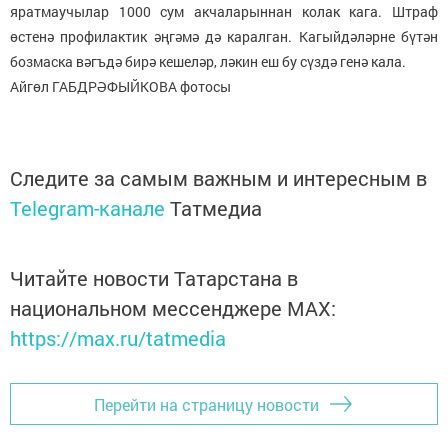
яратмаучылар 1000 сум акчаларыннан колак кага. Штраф
өстенә профилактик әңгәмә дә каралган. Кагыйдәләрне бүтән
бозмаска вәгъдә бирә кешеләр, ләкин еш бу сүздә генә кала.
Айгөл ГАБДРӘФЫЙКОВА фотосы
Следите за самым важным и интересным в
Telegram-канале
Татмедиа
Читайте новости Татарстана в
национальном мессенджере MАХ:
https://max.ru/tatmedia
Перейти на страницу новости