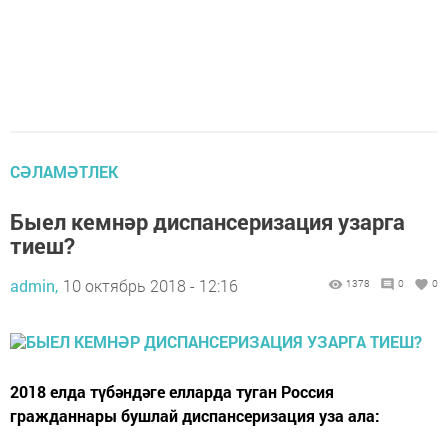
СӘЛАМӘТЛЕК
Быел кемнәр диспансеризация узарга
тиеш?
admin,
10 октябрь 2018 - 12:16
1378
0
0
2018 елда түбәндәге елларда туган Россия
гражданнары бушлай диспансеризация уза ала: