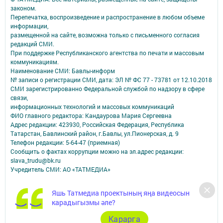
законом.
Перепечатка, воспроизведение и распространение в любом объеме
информации,
размещенной на сайте, возможна только с письменного согласия
редакций СМИ.
При поддержке Республиканского агентства по печати и массовым
коммуникациям.
Наименование СМИ: Бавлы-информ
№ записи о регистрации СМИ, дата: ЭЛ № ФС 77 - 73781 от 12.10.2018
СМИ зарегистрированно Федеральной службой по надзору в сфере
связи,
информационных технологий и массовых коммуникаций
ФИО главного редактора: Кандаурова Мария Сергеевна
Адрес редакции: 423930, Российская Федерация, Республика
Татарстан, Бавлинский район, г.Бавлы, ул.Пионерская, д. 9
Телефон редакции: 5-64-47 (приемная)
Сообщить о фактах коррупции можно на эл.адрес редакции:
slava_trudu@bk.ru
Учредитель СМИ: АО «ТАТМЕДИА»
Антикоррупционная политика
Яшь Татмедиа проектының яңа видеосын
АО «ТАТМЕДИА» использует «cookie»
для персонализации сервисов и
карадыгызмы әле?
удобства пользователей сайтом.
Использование «cookie» можно отменить в настройках браузера.
Карарга
Политика конфиденциальности