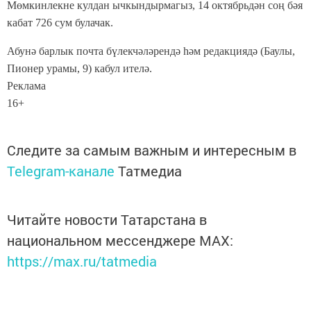
Мөмкинлекне кулдан ычкындырмагыз, 14 октябрьдән соң бәя
кабат 726 сум булачак.
Абунә барлык почта бүлекчәләрендә һәм редакциядә (Баулы,
Пионер урамы, 9) кабул ителә.
Реклама
16+
Следите за самым важным и интересным в
Telegram-канале
Татмедиа
Читайте новости Татарстана в
национальном мессенджере MАХ:
https://max.ru/tatmedia