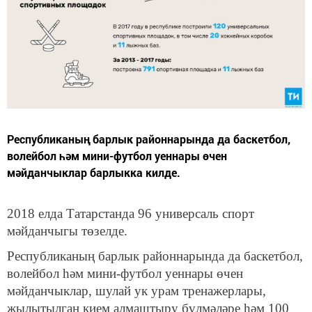
Республиканың барлык районнарында да баскетбол,
волейбол һәм мини-футбол уеннары өчен
мәйданчыклар барлыкка килде.
2018 елда Татарстанда 96 универсаль спорт
мәйданчыгы төзелде.
Республиканың барлык районнарында да баскетбол,
волейбол һәм мини-футбол уеннары өчен
мәйданчыклар, шулай ук урам тренажерлары,
җылытылган кием алмаштыру бүлмәләре һәм 100