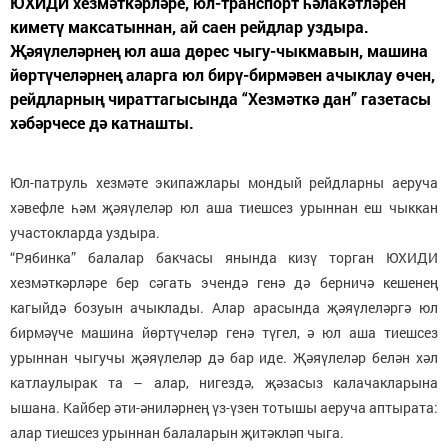
ЮХИДИ хезмәткәрләре, юл-транспорт һәлакәтләрен
киметү максатыннан, ай саен рейдлар уздыра.
Җәяүлеләрнең юл аша дөрес чыгу-чыкмавын, машина
йөртүчеләрнең аларга юл бирү-бирмәвен ачыклау өчен,
рейдларның чираттагысында “Хезмәткә дан” газетасы
хәбәрчесе дә катнашты.
Юл-патруль хезмәте экипажлары мондый рейдларны аеруча
хәвефле һәм җәяүлеләр юл аша тиешсез урыннан еш чыккан
участокларда уздыра.
“Рябинка” балалар бакчасы янында кизү торган ЮХИДИ
хезмәткәрләре бер сәгать эчендә генә дә берничә кешенең
кагыйдә бозуын ачыклады. Алар арасында җәяүлеләргә юл
бирмәүче машина йөртүчеләр генә түгел, ә юл аша тиешсез
урыннан чыгучы җәяүлеләр дә бар иде. Җәяүлеләр белән хәл
катлаулырак та – алар, нигездә, җәзасыз калачакларына
ышана. Кайбер әти-әниләрнең үз-үзен тотышы аеруча аптырата:
алар тиешсез урыннан балаларын җитәкләп чыга.