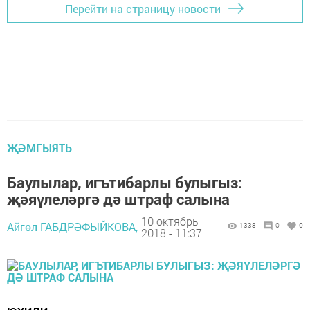
Перейти на страницу новости
ҖӘМГЫЯТЬ
Баулылар, игътибарлы булыгыз:
җәяүлеләргә дә штраф салына
10 октябрь
Айгөл ГАБДРӘФЫЙКОВА,
1338
0
0
2018 - 11:37