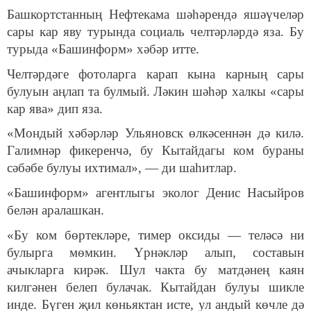
Башкортстанның Нефтекама шәһәрендә яшәүчеләр
сары кар яву турында социаль челтәрләрдә яза. Бу
турыда «Башинформ» хәбәр итте.
Челтәрдәге фотоларга карап кына карның сары
булуын аңлап та булмый. Ләкин шәһәр халкы «сары
кар ява» дип яза.
«Мондый хәбәрләр Ульяновск өлкәсеннән дә килә.
Галимнәр фикеренчә, бу Кытайдагы ком бураны
сәбәбе булуы ихтимал», — ди шаһитлар.
«Башинформ» агентлыгы эколог Денис Насыйров
белән аралашкан.
«Бу ком бөртекләре, тимер оксиды — теләсә ни
булырга мөмкин. Үрнәкләр алып, составын
ачыкларга кирәк. Шул чакта бу матдәнең каян
килгәнен белеп булачак. Кытайдан булуы шикле
инде. Бүген җил көньяктан исте, ул андый көчле дә