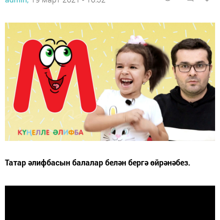
Татар әлифбасын балалар белән бергә өйрәнәбез.