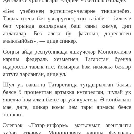
җитәкчесе урынбасары Андрей Розенталь сөйләде.
«Без үзебезнең җитештерүчеләрне тикшерәбез.
Тавык итенә бәя үзгәрүенең төп сәбәбе – билгеле
бер урында кошларның баш саны кимүе, дип
аңлаталар. Без әлегә бу фактның дөреслеген
ачыклыйбыз», — диде спикер.
Соңгы айда республикада яшәүчеләр Монополиягә
каршы федераль хезмәтнең Татарстан буенча
идарәсенә тавык ите, йомырка һәм икмәккә бәяләр
артуга зарланган, диде ул.
Шул ук вакытта Татарстанда туңдырылган балык
бәясе 5 проценттан артыкка күтәрелгән, шулай ук
яшелчә һәм алма бәясе артуы күзәтелә. Ә көнбагыш
мае, дөге, шикәр комы һәм тары ярмасы бәясе
төшкән.
Элегрәк «Татар-информ» мәгълүмат агентлыгы
хәбәр иткәнчә, Монополиягә каршы федераль