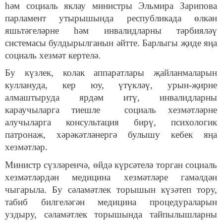
һәм социаль яклау министры Эльмира Зарипова
парламент утырышында республикада өлкән
яшьтәгеләрне һәм инвалидларны тәрбияләү
системасы булдырылганын әйтте. Барлыгы җиде яңа
социаль хезмәт кертелә.
Бу күзлек, колак аппаратлары җайланмаларын
куллануда, кер юу, үтүкләү, урын-җирне
алмаштыруда ярдәм итү, инвалидларны
караучыларга тиешле социаль хезмәтләрне
алучыларга консультация бирү, психологик
патронаж, хәрәкәтләнергә булышу кебек яңа
хезмәтләр.
Министр сүзләренчә, өйдә күрсәтелә торган социаль
хезмәтләрдән медицина хезмәтләре гамәлдән
чыгарыла. Бу сәламәтлек торышын күзәтеп тору,
табиб билгеләгән медицина процедураларын
уздыру, сәламәтлек торышында тайпылышларны