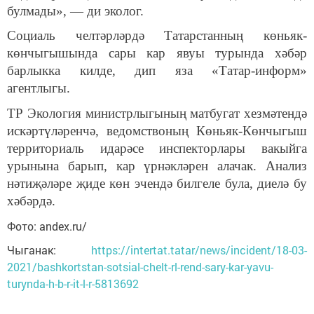
булмады», — ди эколог.
Социаль челтәрләрдә Татарстанның көньяк-
көнчыгышында сары кар явуы турында хәбәр
барлыкка килде, дип яза «Татар-информ»
агентлыгы.
ТР Экология министрлыгының матбугат хезмәтендә
искәртүләренчә, ведомствоның Көньяк-Көнчыгыш
территориаль идарәсе инспекторлары вакыйга
урынына барып, кар үрнәкләрен алачак. Анализ
нәтиҗәләре җиде көн эчендә билгеле була, диелә бу
хәбәрдә.
Фото: andex.ru/
Чыганак:
https://intertat.tatar/news/incident/18-03-
2021/bashkortstan-sotsial-chelt-rl-rend-sary-kar-yavu-
turynda-h-b-r-it-l-r-5813692