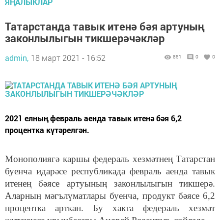
ЯҢАЛЫКЛАР
Татарстанда тавык итенә бәя артуның
законлылыгын тикшерәчәкләр
admin,
18 март 2021 - 16:52
851
0
0
2021 елның февраль аенда тавык итенә бәя 6,2
процентка күтәрелгән.
Монополиягә каршы федераль хезмәтнең Татарстан
буенча идарәсе республикада февраль аенда тавык
итенең бәясе артуының законлылыгын тикшерә.
Аларның мәгълүматлары буенча, продукт бәясе 6,2
процентка арткан. Бу хакта федераль хезмәт