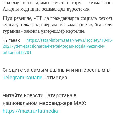
ачыклау өчен даими күзәтеп тору хезмәтләре.
Аларны медицина оешмалары күрсәтәчәк.
Шул рәвешле, «ТР да гражданнарга социаль хезмәт
күрсәтү өлкәсендә аерым мәсьәләләрне җайга салу
турында» законга үзгәрешләр кертелде.
Чыганак:
https://tatar-inform.tatar/news/society/18-03-
2021/yd-m-statsionarda-k-rs-tel-torgan-sotsial-hezm-tl-r-
artkan-5813701
Следите за самым важным и интересным в
Telegram-канале
Татмедиа
Читайте новости Татарстана в
национальном мессенджере MАХ:
https://max.ru/tatmedia