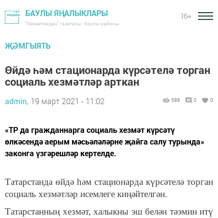
БАУЛЫ ЯҢАЛЫКЛАРЫ
16+
"Хезмәткә дан" газетасы - Баулы районы
ҖӘМГЫЯТЬ
Өйдә һәм стационарда күрсәтелә торган
социаль хезмәтләр арткан
admin,
19 март 2021 - 11:02
588
0
0
«ТР да гражданнарга социаль хезмәт күрсәтү
өлкәсендә аерым мәсьәләләрне җайга салу турында»
законга үзгәрешләр кертелде.
Татарстанда өйдә һәм стационарда күрсәтелә торган
социаль хезмәтләр исемлеге киңәйтелгән.
Татарстанның хезмәт, халыкны эш белән тәэмин итү