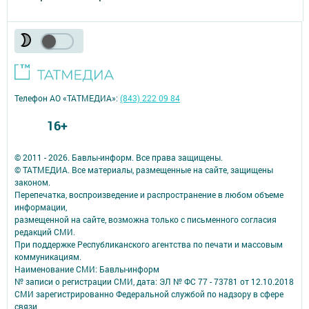
Телефон АО «ТАТМЕДИА»:
(843) 222 09 84
16+
© 2011 - 2026. Бавлы-информ. Все права защищены.
© ТАТМЕДИА. Все материалы, размещенные на сайте, защищены
законом.
Перепечатка, воспроизведение и распространение в любом объеме
информации,
размещенной на сайте, возможна только с письменного согласия
редакций СМИ.
При поддержке Республиканского агентства по печати и массовым
коммуникациям.
Наименование СМИ: Бавлы-информ
№ записи о регистрации СМИ, дата: ЭЛ № ФС 77 - 73781 от 12.10.2018
СМИ зарегистрированно Федеральной службой по надзору в сфере
связи,