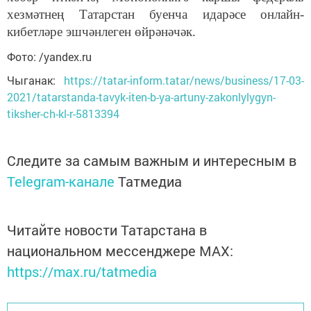
хезмәтнең Татарстан буенча идарәсе онлайн-
кибетләре эшчәнлеген өйрәнәчәк.
Фото: /yandex.ru
Чыганак:
https://tatar-inform.tatar/news/business/17-03-
2021/tatarstanda-tavyk-iten-b-ya-artuny-zakonlylygyn-
tiksher-ch-kl-r-5813394
Следите за самым важным и интересным в
Telegram-канале
Татмедиа
Читайте новости Татарстана в
национальном мессенджере MАХ:
https://max.ru/tatmedia