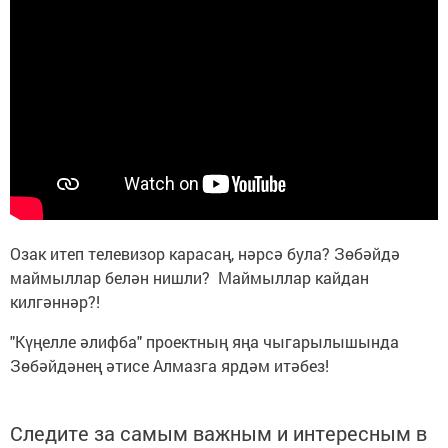
Озак итеп телевизор карасаң, нәрсә була? Зөбәйдә
маймыллар белән нишли? Маймыллар кайдан
килгәннәр?!
"Күңелле әлифба" проектның яңа чыгарылышында
Зөбәйдәнең әтисе Алмазга ярдәм итәбез!
Следите за самым важным и интересным в