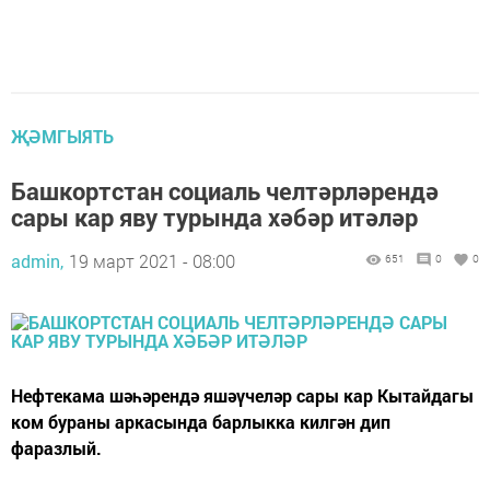
ҖӘМГЫЯТЬ
Башкортстан социаль челтәрләрендә
сары кар яву турында хәбәр итәләр
admin,
19 март 2021 - 08:00
651
0
0
Нефтекама шәһәрендә яшәүчеләр сары кар Кытайдагы
ком бураны аркасында барлыкка килгән дип
фаразлый.