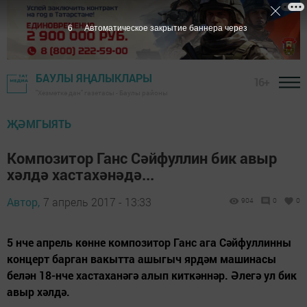
5
Автоматическое закрытие баннера через
БАУЛЫ ЯҢАЛЫКЛАРЫ
16+
"Хезмәткә дан" газетасы - Баулы районы
ҖӘМГЫЯТЬ
Композитор Ганс Сәйфуллин бик авыр
хәлдә хастахәнәдә...
Автор,
7 апрель 2017 - 13:33
904
0
0
5 нче апрель көнне композитор Ганс ага Сәйфуллинны
концерт барган вакытта ашыгыч ярдәм машинасы
белән 18-нче хастаханәгә алып киткәннәр. Әлегә ул бик
авыр хәлдә.