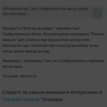
Концертта "Болгар кызлары" төркеме Ганс
Сәйфуллинның Филүс Хисаметдинов сүзләренә "Рәхмәт
язмыш" дип аталган яңа җырын бик матур итеп
башкарган иде. Композиторга нык дулкынлану зыян
иткән, дигән фикер дә бар.
Якыннары, туганнары Ганс ага Сәйфуллинның терелүен
көтеп кала.
Чыганак: aksu-tv.ru
Следите за самым важным и интересным в
Telegram-канале
Татмедиа