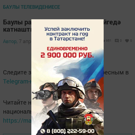
БАУЛЫ ТЕЛЕВИДЕНИЕСЕ
Баулы районы укытучылары бәйгедә
катнашты - 6.04.2017
Автор,
7 апрель 2017 - 11:47
951
0
0
Следите за самым важным и интересным в
Telegram-канале
Татмедиа
Читайте новости Татарстана в
национальном мессенджере MАХ:
https://max.ru/tatmedia