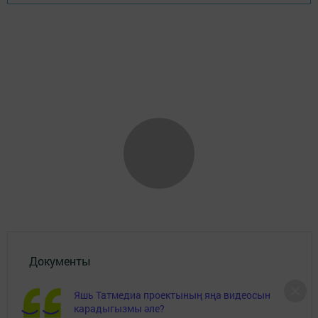
Документы
Төрле темалар
Яшь Татмедиа проектының яңа видеосын
карадыгызмы әле?