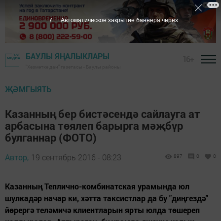
6
Автоматическое закрытие баннера через
БАУЛЫ ЯҢАЛЫКЛАРЫ
16+
"Хезмәткә дан" газетасы - Баулы районы
ҖӘМГЫЯТЬ
Казанның бер бистәсендә сайлауга ат
арбасына төялеп барырга мәҗбүр
булганнар (ФОТО)
Автор,
19 сентябрь 2016 - 08:23
897
0
0
Казанның Теплично-комбинатская урамында юл
шулкадәр начар ки, хәтта таксистлар да бу "диңгездә"
йөрергә теләмичә клиентларын ярты юлда төшереп