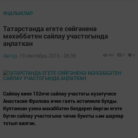
ЯҢАЛЫКЛАР
Татарстанда егете сөйгәненә
мәхәббәтен сайлау участогында
аңлаткан
Автор,
19 сентябрь 2016 - 06:38
830
0
0
Сайлау көне 152нче сайлау участогы күзәтүчесе
Анастасия Фролова өчен гаять истәлекле булды.
Күптәннән үзенә мәхәббәтен белдереп йөргән егете
бүген сайлау участогына чәчәк букеты һәм шарлар
тотып килгән.