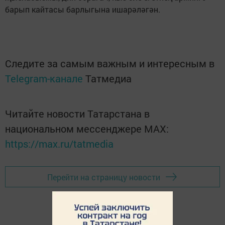
барып кайтасы барлыгына ишарәләгән.
Следите за самым важным и интересным в
Telegram-канале
Татмедиа
Читайте новости Татарстана в
национальном мессенджере MАХ:
https://max.ru/tatmedia
Перейти на страницу новости