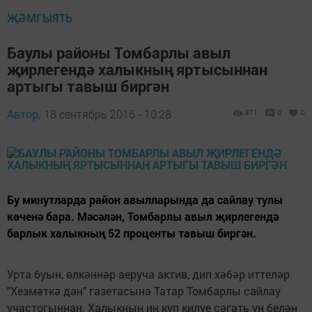
ҖӘМГЫЯТЬ
Баулы районы Томбарлы авыл
җирлегендә халыкның яртысыннан
артыгы тавыш биргән
Автор,
18 сентябрь 2016 - 10:28
871
0
0
Бу минутларда район авылларында да сайлау тулы
көченә бара. Мәсәлән, Томбарлы авыл җирлегендә
барлык халыкның 52 проценты тавыш биргән.
Урта буын, өлкәннәр аеруча актив, дип хәбәр иттеләр
"Хезмәткә дан" газетасына Татар Томбарлы сайлау
участогыннан. Халыкның иң күп килүе сәгать ун белән