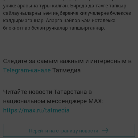
унике арасына туры килгән. Биредә дә тәүге тапкыр
сайлаучыларны һәм иң беренче килүчеләрне бүләксез
калдырмаганнар. Аларга чәйләр һәм истәлеккә
блокнотлар белән ручкалар тапшырганнар.
Следите за самым важным и интересным в
Telegram-канале
Татмедиа
Читайте новости Татарстана в
национальном мессенджере MАХ:
https://max.ru/tatmedia
Перейти на страницу новости