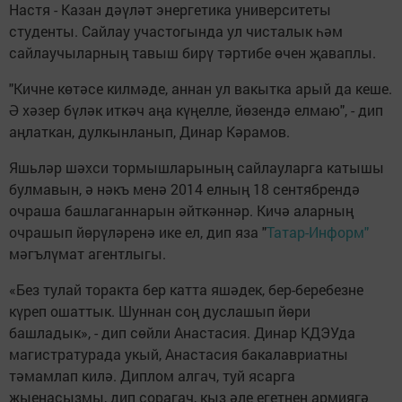
Настя - Казан дәүләт энергетика университеты
студенты. Сайлау участогында ул чисталык һәм
сайлаучыларның тавыш бирү тәртибе өчен җаваплы.
"Кичне көтәсе килмәде, аннан ул вакытка арый да кеше.
Ә хәзер бүләк иткәч аңа күңелле, йөзендә елмаю", - дип
аңлаткан, дулкынланып, Динар Кәрамов.
Яшьләр шәхси тормышларының сайлауларга катышы
булмавын, ә нәкъ менә 2014 елның 18 сентябрендә
очраша башлаганнарын әйткәннәр. Кичә аларның
очрашып йөрүләренә ике ел, дип яза "
Татар-Информ"
мәгълүмат агентлыгы.
«Без тулай торакта бер катта яшәдек, бер-беребезне
күреп ошаттык. Шуннан соң дуслашып йөри
башладык», - дип сөйли Анастасия. Динар КДЭУда
магистратурада укый, Анастасия бакалавриатны
тәмамлап килә. Диплом алгач, туй ясарга
җыенасызмы, дип сорагач, кыз әле егетнең армиягә