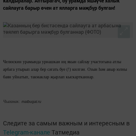
калдыралар. Аптырагач, бу урамда яшәүче халык
сайлауга барыр өчен ат ялларга мәҗбүр булган!
Челюскин урамында урнашкан иң якын сайлау участогына атлы
арбага утырып алар бер сәгать буе (!) килгән. Озын һәм авыр юлны
баян уйнатып, такмаклар җырлап кыскартканнар.
Чыганак:
matbugat.ru
Следите за самым важным и интересным в
Telegram-канале
Татмедиа