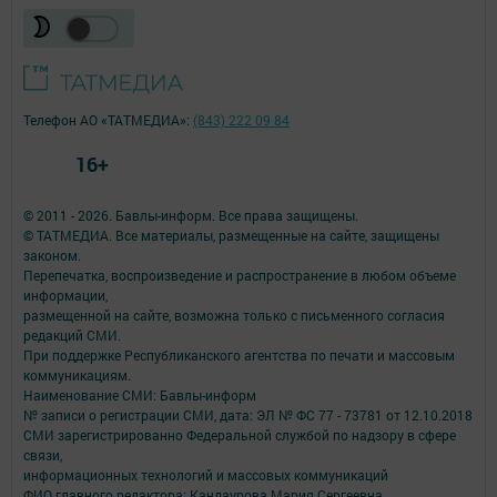
Телефон АО «ТАТМЕДИА»:
(843) 222 09 84
16+
© 2011 - 2026. Бавлы-информ. Все права защищены.
© ТАТМЕДИА. Все материалы, размещенные на сайте, защищены
законом.
Перепечатка, воспроизведение и распространение в любом объеме
информации,
размещенной на сайте, возможна только с письменного согласия
редакций СМИ.
При поддержке Республиканского агентства по печати и массовым
коммуникациям.
Наименование СМИ: Бавлы-информ
№ записи о регистрации СМИ, дата: ЭЛ № ФС 77 - 73781 от 12.10.2018
СМИ зарегистрированно Федеральной службой по надзору в сфере
связи,
информационных технологий и массовых коммуникаций
ФИО главного редактора: Кандаурова Мария Сергеевна