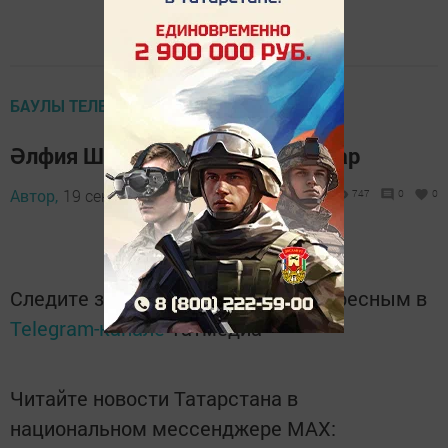
БАУЛЫ ТЕЛЕВИДЕНИЕСЕ
Әлфия Шәһвәлиеваны котлыйлар
Автор,
19 сентябрь 2016 - 06:26
747
0
0
Следите за самым важным и интересным в
Telegram-канале
Татмедиа
Читайте новости Татарстана в
национальном мессенджере MАХ: