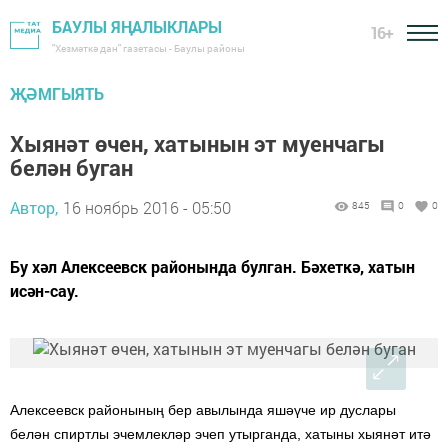
БАУЛЫ ЯҢАЛЫКЛАРЫ
16+
"Хезмәткә дан" газетасы - Баулы районы
ҖӘМГЫЯТЬ
Хыянәт өчен, хатынын эт муенчагы
белән буган
Автор,
16 ноябрь 2016 - 05:50
845
0
0
Бу хәл Алексеевск районында булган. Бәхеткә, хатын
исән-сау.
Алексеевск районының бер авылында яшәүче ир дуслары
белән спиртлы эчемлекләр эчеп утырганда, хатыны хыянәт итә