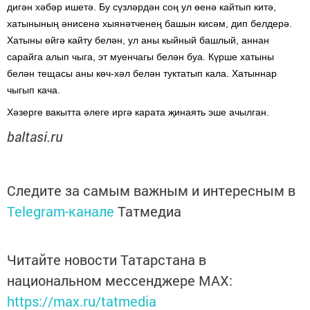
дигән хәбәр ишетә. Бу сүзләрдән соң ул өенә кайтып китә,
хатынының әнисенә хыянәтченең башын кисәм, дип белдерә.
Хатыны өйгә кайту белән, ул аны кыйный башлый, аннан
сарайга алып чыга, эт муенчагы белән буа. Күрше хатыны
белән тещасы аны көч-хәл белән туктатып кала. Хатыннар
чыгып кача.
Хәзерге вакытта әлеге иргә карата җинаять эше ачылган.
baltasi.ru
Следите за самым важным и интересным в
Telegram-канале
Татмедиа
Читайте новости Татарстана в
национальном мессенджере MАХ:
https://max.ru/tatmedia