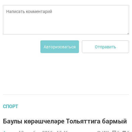
Отправить
Авторизоваться
СПОРТ
Баулы кѳрәшчеләре Тольяттига бармый