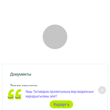
Документы
Төрле темалар
Яшь Татмедиа проектының яңа видеосын
карадыгызмы әле?
Карарга