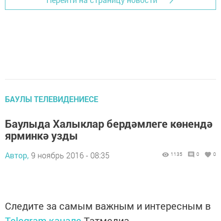
БАУЛЫ ТЕЛЕВИДЕНИЕСЕ
Баулыда Халыклар бердәмлеге көнендә
ярминкә узды
Автор,
9 ноябрь 2016 - 08:35
1135
0
0
Следите за самым важным и интересным в
Telegram-канале
Татмедиа