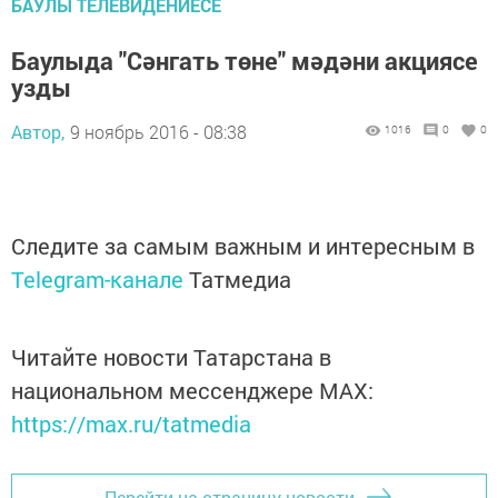
БАУЛЫ ТЕЛЕВИДЕНИЕСЕ
Баулыда "Сәнгать төне" мәдәни акциясе
узды
Автор,
9 ноябрь 2016 - 08:38
1016
0
0
Следите за самым важным и интересным в
Telegram-канале
Татмедиа
Читайте новости Татарстана в
национальном мессенджере MАХ:
https://max.ru/tatmedia
Перейти на страницу новости