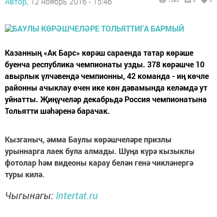
Автор,
12 ноябрь 2016 - 15:46
1580
0
0
Казанның «Ак Барс» көрәш сараенда татар көрәше
буенча республика чемпионаты узды. 378 көрәшче 10
авырлык үлчәвендә чемпионны, 42 команда - иң көчле
районны ачыклау өчен ике көн дәвамында келәмдә ут
уйнатты. Җиңүчеләр декабрьдә Россия чемпионатына
Тольятти шәhәренә барачак.
Кызганыч, әмма Баулы кѳрәшчеләре призлы
урыннарга лаек була алмады. Шуңа күрә кызыклы
фотолар hәм видеоны карау белән генә чикләнергә
туры килә.
Чыгынагы:
Intertat.ru