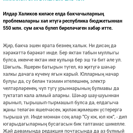
Илдар Халиков киләсе елда бакчачыларның
проблемаларны хәл итүгә республика бюджетыннан
550 млн. сум акча бүлеп биреләчәген хәбәр итте.
Җир, бакча эшен ярата безнең халык. Ни дисәң дә
хәрәкәттә бәрәкәт инде. Бер яктан табын муллыгы
булса, икенче яктан ике кулыңа бер эш тә бит әле ул.
Шөгыль. Яшерен батырын түгел, яз җитүгә шәһәр
халкы дачага күченү ягын карый. Юлларның начар
булуы да, су белән тәэмин ителешнең, электр
челтәрләренең, чүп түгү урыннарының булмавы да
туктатап кала алмый аларны. Шәһәр шау-шуыннан
арынып, тырышып-тырмашып булса да, елдагыча
җаны теләгән яшелчәсен, җиләк-җимешен үстерергә
тырыша ул. Инде моннан соң алар "Су юк, юл юк", - дип
югарыдагыларның бусагасын бик таптамас шикелле.
Җәй дәвамында редакция почтасында да аз булмый