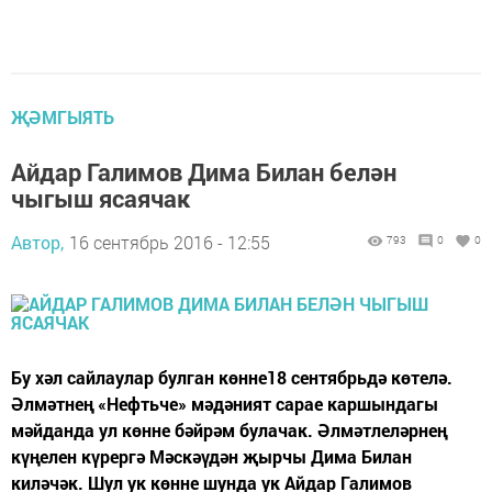
ҖӘМГЫЯТЬ
Айдар Галимов Дима Билан белән
чыгыш ясаячак
Автор,
16 сентябрь 2016 - 12:55
793
0
0
Бу хәл сайлаулар булган көнне18 сентябрьдә көтелә.
Әлмәтнең «Нефтьче» мәдәният сарае каршындагы
мәйданда ул көнне бәйрәм булачак. Әлмәтлеләрнең
күңелен күрергә Мәскәүдән җырчы Дима Билан
киләчәк. Шул ук көнне шунда ук Айдар Галимов