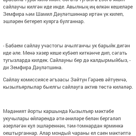
сайлаучы килгән иде инде. Авылның иң өлкән кешеләре
Земфира һәм Шамил Дәүләтшиннар иртән үк килеп,
эшләрен бетереп куярга булганнар.
- Бабаем сайлау участогы ачылганчы ук барыйк дигән
иде әле. Менә хәзер кеше күбәеп киткәнче дип, сәгать
тугызларда килдек. Сайлауны бер дә калдырмыйбыз, -
ди Земфира Дәүләтшина.
Сайлау комиссиясе әгъзасы Зәйтүн Гәрәев әйтүенчә,
кызылъярлылар быелгы сайлауга актив төстә киләләр.
Мәдәният йорты каршында Кызылъяр мәктәбе
укучылары өйләрендә әти-әниләре белән бергәләп
әзерләгән кул эшләреннән, тәм-томнардан ярминкә
оештырганнар. Алар мондый чараны ел саен мәктәптә