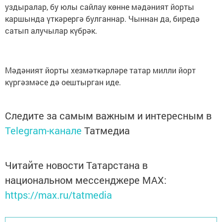
уздыралар, бу юлы сайлау көнне мәдәният йорты
каршында үткәрергә булганнар. Чыннан да, биредә
сатып алучылар күбрәк.
Мәдәният йорты хезмәткәрләре татар милли йорт
күргәзмәсе дә оештырган иде.
Следите за самым важным и интересным в
Telegram-канале
Татмедиа
Читайте новости Татарстана в
национальном мессенджере MАХ:
https://max.ru/tatmedia