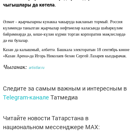
чыгышлары да көтелә.
Әлмәт - җырчыларны кунакка чакыруда вакланып тормый. Россия
күләмендә танылган җырчылар нефтьчеләр каласында шәһәркүләм
бәйрәмнәрдә дә, кеше-күлән күрми торган корпоратив мәҗлесләрдә
дә еш булалар.
Казан да калышмый, әлбәттә. Башкала электоратын 18 сентябрь көнне
«Казан Арена»да Игорь Николаев белән Сергей Лазарев кыздырачак.
Чыганак:
artistlar.ru
Следите за самым важным и интересным в
Telegram-канале
Татмедиа
Читайте новости Татарстана в
национальном мессенджере MАХ: