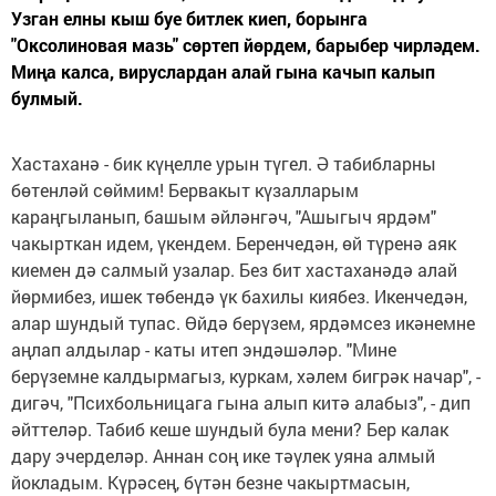
Узган елны кыш буе битлек киеп, борынга
"Оксолиновая мазь" сөртеп йөрдем, барыбер чирләдем.
Миңа калса, вируслардан алай гына качып калып
булмый.
Хастаханә - бик күңелле урын түгел. Ә табибларны
бөтенләй сөймим! Бервакыт күзалларым
караңгыланып, башым әйләнгәч, "Ашыгыч ярдәм"
чакырткан идем, үкендем. Беренчедән, өй түренә аяк
киемен дә салмый узалар. Без бит хастаханәдә алай
йөрмибез, ишек төбендә үк бахилы киябез. Икенчедән,
алар шундый тупас. Өйдә берүзем, ярдәмсез икәнемне
аңлап алдылар - каты итеп эндәшәләр. "Мине
берүземне калдырмагыз, куркам, хәлем бигрәк начар", -
дигәч, "Психбольницага гына алып китә алабыз", - дип
әйттеләр. Табиб кеше шундый була мени? Бер калак
дару эчерделәр. Аннан соң ике тәүлек уяна алмый
йокладым. Күрәсең, бүтән безне чакыртмасын,