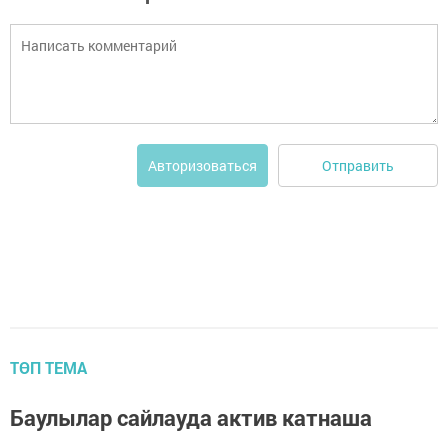
Отправить
Авторизоваться
ТӨП ТЕМА
Баулылар сайлауда актив катнаша