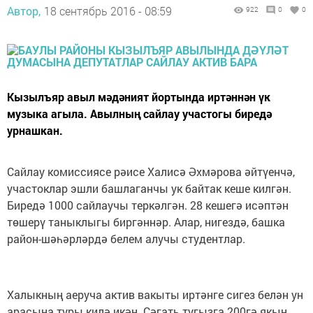
Автор,
18 сентябрь 2016 - 08:59
922
0
0
Кызылъяр авыл мәдәният йортында иртәннән үк
музыка агыла. Авылның сайлау участогы биредә
урнашкан.
Сайлау комиссиясе рәисе Халисә Әхмәрова әйтүенчә,
участоклар эшли башлаганчы ук байтак кеше килгән.
Биредә 1000 сайлаучы теркәлгән. 28 кешегә исәптән
төшерү таныклыгы биргәннәр. Алар, нигездә, башка
район-шәһәрләрдә белем алучы студентлар.
Халыкның аеруча актив вакыты иртәнге сигез белән ун
арасына туры килә икән. Сәгать тугызга 200гә якын