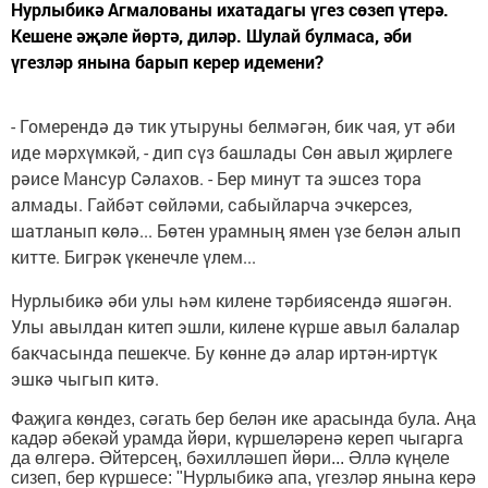
Нурлыбикә Агмалованы ихатадагы үгез сөзеп үтерә.
Кешене әҗәле йөртә, диләр. Шулай булмаса, әби
үгезләр янына барып керер идемени?
- Гомерендә дә тик утыруны белмәгән, бик чая, ут әби
иде мәрхүмкәй, - дип сүз башлады Сөн авыл җирлеге
рәисе Мансур Сәлахов. - Бер минут та эшсез тора
алмады. Гайбәт сөйләми, сабыйларча эчкерсез,
шатланып көлә... Бөтен урамның ямен үзе белән алып
китте. Бигрәк үкенечле үлем...
Нурлыбикә әби улы һәм килене тәрбиясендә яшәгән.
Улы авылдан китеп эшли, килене күрше авыл балалар
бакчасында пешекче. Бу көнне дә алар иртән-иртүк
эшкә чыгып китә.
Фаҗига көндез, сәгать бер белән ике арасында була. Аңа
кадәр әбекәй урамда йөри, күршеләренә кереп чыгарга
да өлгерә. Әйтерсең, бәхилләшеп йөри... Әллә күңеле
сизеп, бер күршесе: "Нурлыбикә апа, үгезләр янына керә