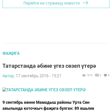
Перейти на страницу новости
ФАҖИГА
Татарстанда әбине үгез сөзеп үтерә
Автор,
17 сентябрь 2016 - 15:21
1212
0
0
9 сентябрь көнне Мамадыш районы Урта Сөн
авылында коточкыч фаҗига булган: 89 яшьлек