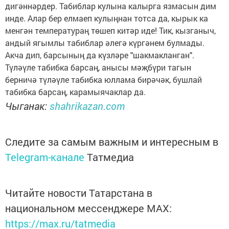
дигәннәрдер. Табиблар кулына калырга язмасын дим
инде. Алар бер елмаеп кулыңнан тотса да, кырык ка
менгән температураң төшеп китәр иде! Тик, кызганыч,
андый ягымлы табиблар әлегә күргәнем булмады.
Акча дип, барсының да күзләре "шакмакланган".
Түләүле табибка барсаң, анысы мәҗбүри тагын
берничә түләүле табибка юллама бирәчәк, бушлай
табибка барсаң, карамыячаклар да.
Чыганак:
shahrikazan.com
Следите за самым важным и интересным в
Telegram-канале
Татмедиа
Читайте новости Татарстана в
национальном мессенджере MАХ:
https://max.ru/tatmedia