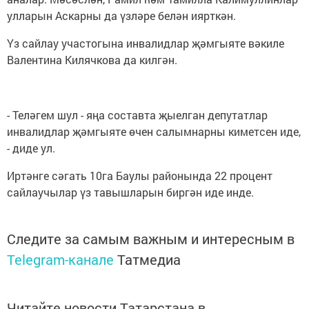
улларын Аскарны да үзләре белән иярткән.
Үз сайлау участогына инвалидлар җәмгыяте вәкиле
Валентина Килячкова да килгән.
- Теләгем шул - яңа составта җыелган депутатлар
инвалидлар җәмгыяте өчен салымнарны киметсен иде,
- диде ул.
Иртәнге сәгать 10га Баулы районында 22 процент
сайлаучылар үз тавышларын биргән иде инде.
Следите за самым важным и интересным в
Telegram-канале
Татмедиа
Читайте новости Татарстана в