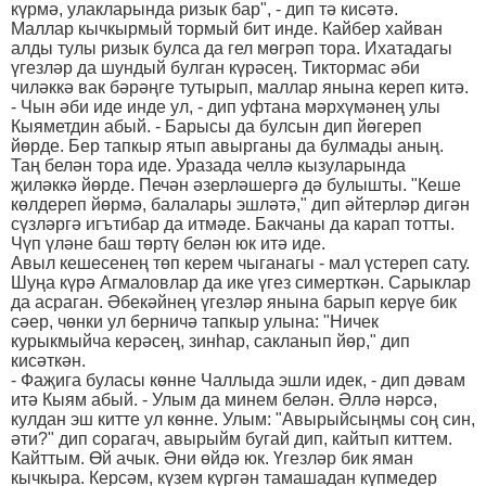
күрмә, улакларында ризык бар", - дип тә кисәтә.
Маллар кычкырмый тормый бит инде. Кайбер хайван
алды тулы ризык булса да гел мөгрәп тора. Ихатадагы
үгезләр да шундый булган күрәсең. Тиктормас әби
чиләккә вак бәрәңге тутырып, маллар янына кереп китә.
- Чын әби иде инде ул, - дип уфтана мәрхүмәнең улы
Кыяметдин абый. - Барысы да булсын дип йөгереп
йөрде. Бер тапкыр ятып авырганы да булмады аның.
Таң белән тора иде. Уразада челлә кызуларында
җиләккә йөрде. Печән әзерләшергә дә булышты. "Кеше
көлдереп йөрмә, балалары эшләтә," дип әйтерләр дигән
сүзләргә игътибар да итмәде. Бакчаны да карап тотты.
Чүп үләне баш төртү белән юк итә иде.
Авыл кешесенең төп керем чыганагы - мал үстереп сату.
Шуңа күрә Агмаловлар да ике үгез симерткән. Сарыклар
да асраган. Әбекәйнең үгезләр янына барып керүе бик
сәер, чөнки ул берничә тапкыр улына: "Ничек
курыкмыйча керәсең, зинһар, сакланып йөр," дип
кисәткән.
- Фаҗига буласы көнне Чаллыда эшли идек, - дип дәвам
итә Кыям абый. - Улым да минем белән. Әллә нәрсә,
кулдан эш китте ул көнне. Улым: "Авырыйсыңмы соң син,
әти?" дип сорагач, авырыйм бугай дип, кайтып киттем.
Кайттым. Өй ачык. Әни өйдә юк. Үгезләр бик яман
кычкыра. Керсәм, күзем күргән тамашадан күпмедер