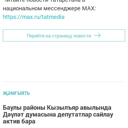
национальном мессенджере MАХ:
https://max.ru/tatmedia
Перейти на страницу новости
ҖӘМГЫЯТЬ
Баулы районы Кызылъяр авылында
Дәүләт думасына депутатлар сайлау
актив бара