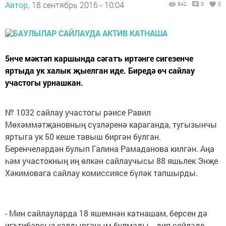
Автор,
18 сентябрь 2016 - 10:04
842
0
0
5нче мәктәп каршында сәгатъ иртәнге сигезенче
яртыда ук халык җыелган иде. Биредә өч сайлау
участогы урнашкан.
№ 1032 сайлау участогы рәисе Равил
Мөхәммәтҗановның сүзләренә караганда, тугызынчы
яртыга ук 50 кеше тавыш биргән булган.
Беренчеләрдән булып Галина Рамаданова килгән. Аңа
һәм участокның иң өлкән сайлаучысы 88 яшьлек Энҗе
Хәкимовага сайлау комиссиясе бүләк тапшырды.
- Мин сайлауларда 18 яшемнән катнашам, берсен дә
игътибарсыз калдырганым булмады, - дип сөйләде