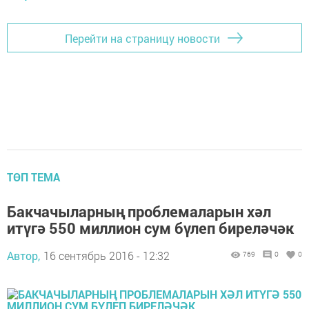
Перейти на страницу новости
ТӨП ТЕМА
Бакчачыларның проблемаларын хәл
итүгә 550 миллион сум бүлеп биреләчәк
Автор,
16 сентябрь 2016 - 12:32
769
0
0