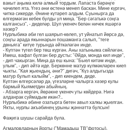
вакыт аңыма килә алмый тордым. Лапаста бәрәңге
чәчелеп ята. Үгез әни өстенә менеп баскан. Мине күргәч,
читкә сикерде. Әнине күтәреп алдым. Суынырга да
өлгермәгән кебек булды ул миңа. "Бер сәгатькә соңга
калгансыз", - диделәр. Шул үкенеч белән ничек яшәргә
хәзер?
Нурлыбикә әби гел шаярып-көлеп, ут уйнатып йөрсә дә,
соңгы арада якыннарын пошаманга салып, "теге
дөньяга" китүе турында әйткәләгән инде.
- Күптән түгел бер төш күргән. Аны хатыныма сөйләгән.
Имеш, вафат булган бер дусты: "Әйдә, монда кил инде",
- дип чакырган. Миңа да еш кына: "Быел китәм инде,
улым", - дип әйтә иде. Беркөнне матур күлмәкләрен киеп
чыкты. "Кая җыендың, әни?" дигәч, "Күз алдыгызда
матур булып калыйм", - дип киендем, диде.
Күптән өлгерсәләр дә, үгезләрне чалырга хәзер кулы
бармый Кыяметдин абыйның.
- Абзарга кергәч, йөрәкне үкенеч уты көйдерә. Нигә
алданрак суймадым икән?..
Нурлыбикә әбине озатырга бөтен авыл халкы җыелган.
Якты, нурлы акъәбинең урыны җәннәттә булсын!
Фаҗига шушы сарайда була.
Агмаловларның йорты ("Мамадыш ТВ"фотосы).