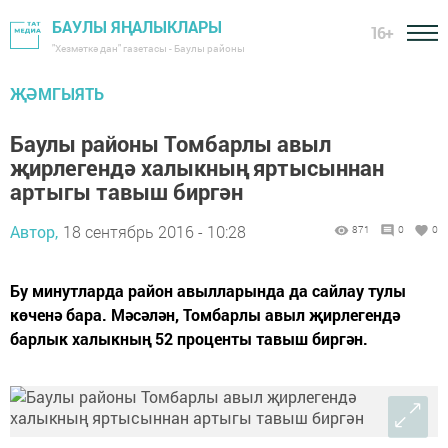
БАУЛЫ ЯҢАЛЫКЛАРЫ
16+
"Хезмәткә дан" газетасы - Баулы районы
ҖӘМГЫЯТЬ
Баулы районы Томбарлы авыл
җирлегендә халыкның яртысыннан
артыгы тавыш биргән
Автор,
18 сентябрь 2016 - 10:28
871
0
0
Бу минутларда район авылларында да сайлау тулы
көченә бара. Мәсәлән, Томбарлы авыл җирлегендә
барлык халыкның 52 проценты тавыш биргән.