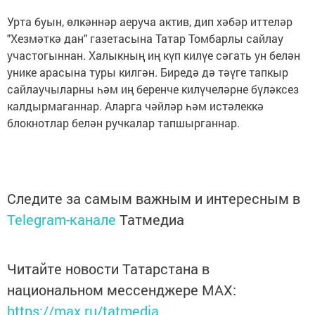
Урта буын, өлкәннәр аеруча актив, дип хәбәр иттеләр
"Хезмәткә дан" газетасына Татар Томбарлы сайлау
участогыннан. Халыкның иң күп килүе сәгать ун белән
унике арасына туры килгән. Биредә дә тәүге тапкыр
сайлаучыларны һәм иң беренче килүчеләрне бүләксез
калдырмаганнар. Аларга чәйләр һәм истәлеккә
блокнотлар белән ручкалар тапшырганнар.
Следите за самым важным и интересным в
Telegram-канале
Татмедиа
Читайте новости Татарстана в
национальном мессенджере MАХ:
https://max.ru/tatmedia