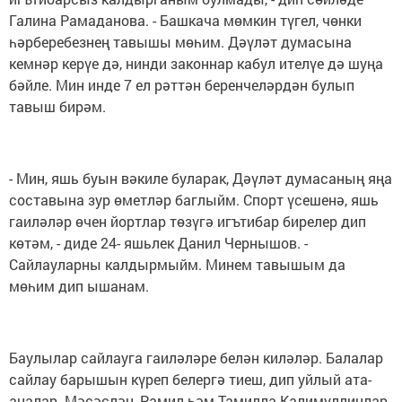
Галина Рамаданова. - Башкача мөмкин түгел, чөнки
һәрберебезнең тавышы мөһим. Дәүләт думасына
кемнәр керүе дә, нинди законнар кабул ителүе дә шуңа
бәйле. Мин инде 7 ел рәттән беренчеләрдән булып
тавыш бирәм.
- Мин, яшь буын вәкиле буларак, Дәүләт думасаның яңа
составына зур өметләр баглыйм. Спорт үсешенә, яшь
гаиләләр өчен йортлар төзүгә игътибар бирелер дип
көтәм, - диде 24- яшьлек Данил Чернышов. -
Сайлауларны калдырмыйм. Минем тавышым да
мөһим дип ышанам.
Баулылар сайлауга гаиләләре белән киләләр. Балалар
сайлау барышын күреп белергә тиеш, дип уйлый ата-
аналар. Мәсәслән, Рамил һәм Тамилла Калимуллинлар