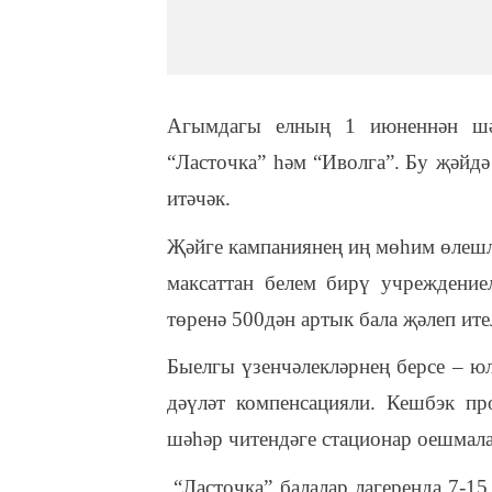
Агымдагы елның 1 июненнән ш
“Ласточка” һәм “
Иволга
”
.
Б
у җәйдә
итәчәк.
Җәйге кампаниянең иң мөһим өлешл
максаттан белем бирү учреждение
төренә 500дән артык бала җәлеп ите
Быелгы үзенчәлекләрнең берсе – юл
дәүләт компенсацияли. Кешбэк пр
шәһәр читендәге стационар оешмала
“Ласточка”
балалар лагеренда 7-15