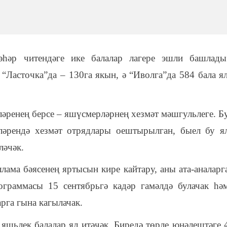
әһәр читендәге
ике
балалар лагере эшли башлады
 “Ласточка”да – 130га якын, ә “Иволга”да 584 бала я
әренең берсе – яшүсмерләрнең хезмәт мәшгульлеге. Б
ләрендә хезмәт отрядлары оештырылган, быел бу я
ләчәк.
лама бәясенең яртысын кире кайтару, аны ата-аналарг
ограммасы 15 сентябрьгә кадәр гамәлдә булачак һә
рга гына кагылачак.
 яшьлек балалар ял итәчәк.
Биредә т
өрле юнәлештәге 