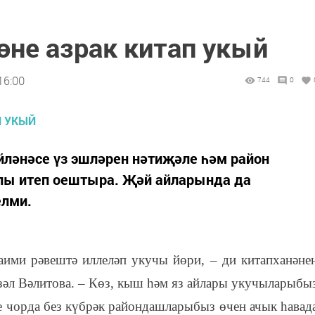
өне азрак китап укый
16:00
744
0
йләнәсе үз эшләрен нәтиҗәле һәм район
лы итеп оештыра. Җәй айларында да
елми.
даими рәвештә иллеләп укучы йөри, – ди китапханәне
үзәл Вәлитова. – Көз, кыш һәм яз айлары укучыларыбы
ге чорда без күбрәк райондашларыбыз өчен ачык һавад