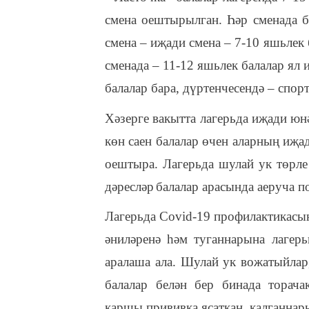
смена оештырылган. Һәр сменада би
смена – иҗади смена
–
7-10 яшьлек 
сменада –
11-12 яшьлек балалар ял 
балалар
бара
, дүртенчесе
ндә
– спор
Хәзерге вакытта лагерьда иҗади ю
көн саен
балалар өчен
аларның
иҗад
оештыра. Лагерьда шулай ук
төрле
дәресләр
балалар арасында
аеруча
по
Лагерьда Covid-19 профилактикасы
әниләренә һәм туганнарына лагерь
аралаша ала. Шулай ук вожатыйлар
балалар белән бер бинада
торача
каршы
прививка яса
ткан
, калганнар