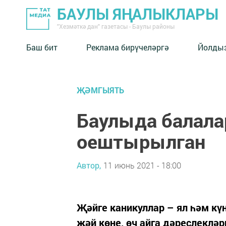
БАУЛЫ ЯҢАЛЫКЛАРЫ
"Хезмәткә дан" газетасы - Баулы районы
Баш бит
Реклама бирүчеләргә
Йолды
ҖӘМГЫЯТЬ
Баулыда балала
оештырылган
Автор,
11 июнь 2021 - 18:00
Җәйге каникуллар – ял һәм күң
җәй көне, өч айга дәреслеклә