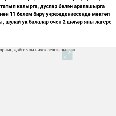
 татып калырга, дуслар белән аралашырга
ьнән 11 белем бирү учреждениесендә мәктәп
 шулай ук балалар өчен 2 шәһәр яны лагере