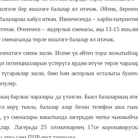
лгеле бер яшьтәге балалар ял итәчәк. Әйтик, беренч
балаларны кабул ит
кән
. Икенчесендә – хәрби-патриоти
итәчәк. Өченчесе – лидер
лык сменасы
, аңа 13-15 яшьле
т
сменасында
төрле яшьтәге балалар ял итәчәк.
нәлештәге смена
эшли
. Исеме
үк әйтеп тора:
вожатыйла
и потенциал
ларын
үстерүгә ярдәм итүче төрле чарала
түгәрәкләр эшли, бию һәм актерлык осталыгы буенч
пуляр.
ның барлык чаралары да үтәлгән. Быел
балаларның
әти
га керү тыела, балалар
алар
белән телефон аша гын
,
үз сменалары вакытында лагерьдан читкә чыкмыйча
кла
р. Лагерьда 25 хезмәткәрнең 17се коронавирус
к
ы атна саен ПЦР-тест тапшыра.