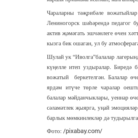
Чараларны тәҗрибәле во
ж
атыйлар
Лениногорск шәһәрендә педагог бу
актив җәмәгать эшчәнлеге өчен хәтт
кызга бик ошаган, ул бу атмосфераг
Шулай ук “Иволга”балалар лагерынд
күңелле итеп уздыралар.
Биредә б
во
ж
атый
беркетелгән. Балалар ө
ярдәм итүче төрле чаралар оешт
балалар мәйданчыклары, уеннар өче
сәламәтлек җыярга, уңай эмоциялә
барлык мөмкинлекләр дә тудырылга
/pixabay.com/
Фото: