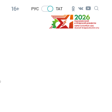
16+
РУС
ТАТ
0