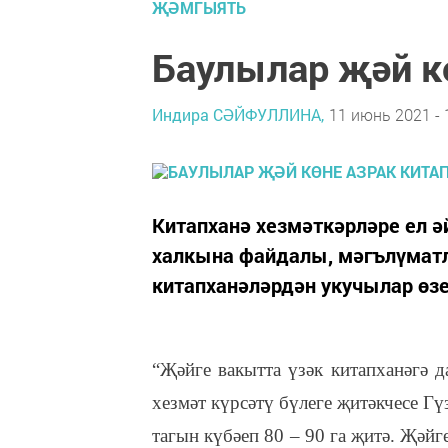
ҖӘМГЫЯТЬ
Баулылар җәй к
Индира СӘЙФУЛЛИНА,
11 июнь 2021 - 
Китапханә хезмәткәрләре ел ә
халкына файдалы, мәгълүмат
китапханәләрдән укучылар өз
“Җәйге вакытта үзәк китапханәгә 
хезмәт күрсәтү бүлеге җитәкчесе Г
тагын күбәеп 80 – 90 га җитә. Җәй