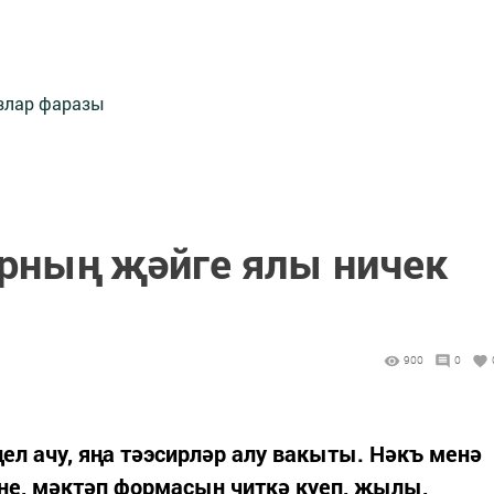
злар фаразы
рның җәйге ялы ничек
900
0
ел ачу, яңа тәэсирләр алу вакыты. Нәкъ менә
рне, мәктәп формасын читкә куеп, җылы,