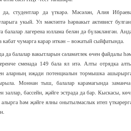
 да, студентлар да үткәрә. Мәсәлән, Алия Ибраев
ларыга укый. Ул мәктәптә һәрвакыт активист булган
а балалар лагерена юллама белән дә бүләкләнгән. Анд
а кабат чумарга карар иткән – во
ж
атый сыйфатында.
а да балалар вакытларын сәламәтлек өчен файдалы һә
еренче сменада 149 бала ял итә. Алты отрядка алт
чен аларның иҗади потенциалын тормышка ашыр
ырг
ырыла. Моннан тыш, балалар карамагында заманча
н заллар, бассейн, җәйге эстрада
да
бар. Кыскасы, көч
р алырга һәм җәйге ялны
онытылмаслык итеп үткәрерг
н.