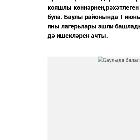
кояшлы көннәрнең рәхәтлеген
була. Баулы районында 1 июн
яны лагерьлары эшли башлады,
дә ишекләрен ачты.