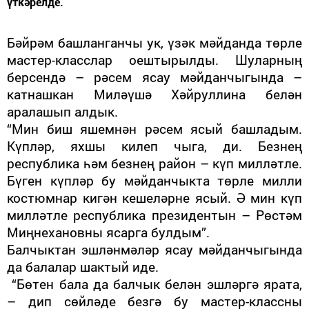
үткәрелде.
Бәйрәм башланганчы ук, үзәк мәйданда төрле
мастер-класслар оештырылды. Шуларның
берсендә – рәсем ясау мәйданчыгында –
катнашкан Миләүшә Хәйруллина белән
аралашып алдык.
“Мин биш яшемнән рәсем ясый башладым.
Күпләр, яхшы килеп чыга, ди. Безнең
республика һәм безнең район – күп милләтле.
Бүген күпләр бу мәйданчыкта төрле милли
костюмнар кигән кешеләрне ясый. Ә мин күп
милләтле республика президентын – Рөстәм
Миңнехановны ясарга булдым”.
Балчыктан эшләнмәләр ясау мәйданчыгында
да балалар шактый иде.
“Бөтен бала да балчык белән эшләргә ярата,
– дип сөйләде безгә бу мастер-классны