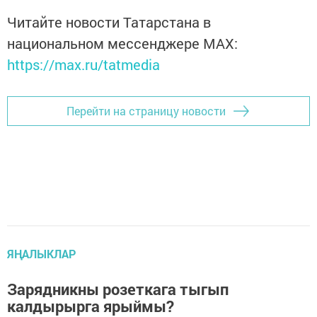
Читайте новости Татарстана в
национальном мессенджере MАХ:
https://max.ru/tatmedia
Перейти на страницу новости
ЯҢАЛЫКЛАР
Зарядникны розеткага тыгып
калдырырга ярыймы?