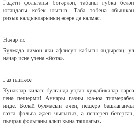
Гадәти фольганы бөгәрләп, табаны губка белән
югандагы кебек юыгыз. Таба төбенә ябышкан
ризык калдыкларының әсәре дә калмас.
Начар ис
Бүлмәдә лимон яки әфлисун кабыгы яндырсаң, ул
начар исне үзенә «йота».
Газ плитәсе
Кунаклар киләсе булганда уңган хуҗабикәләр нәрсә
генә пешерми! Аннары газны юа-юа тилмерәбез
инде. Болай булмасын өчен, пешерә башлаганчы
газга фольга җәеп чыгыгыз, ә пешереп бетергәч,
пычрак фольганы алып кына ташлагыз.