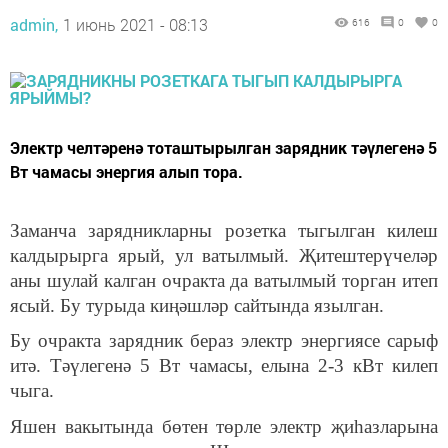
admin,
1 июнь 2021 - 08:13
616
0
0
Электр челтәренә тоташтырылган зарядник тәүлегенә 5
Вт чамасы энергия алып тора.
Заманча зарядникларны розетка тыгылган килеш
калдырырга ярый, ул ватылмый. Җитештерүчеләр
аны шулай калган очракта да ватылмый торган итеп
ясый. Бу турыда киңәшләр сайтында язылган.
Бу очракта зарядник бераз электр энергиясе сарыф
итә. Тәүлегенә 5 Вт чамасы, елына 2-3 кВт килеп
чыга.
Яшен вакытында бөтен төрле электр җиһазларына