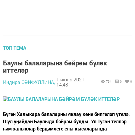
ТӨП ТЕМА
Баулы балаларына бәйрәм бүләк
иттеләр
1 июнь 2021 -
Индира СӘЙФУЛЛИНА,
794
0
0
14:48
Бүген Халыкара балаларны яклау көне билгеләп үтелә.
Шул уңайдан Баулыда бәйрәм булды. Ул Туган телләр
һәм халыклар бердәмлеге елы кысаларында