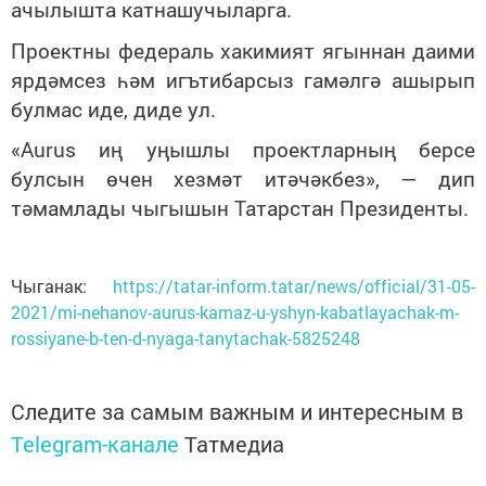
ачылышта катнашучыларга.
Проектны федераль хакимият ягыннан даими
ярдәмсез һәм игътибарсыз гамәлгә ашырып
булмас иде, диде ул.
«Aurus иң уңышлы проектларның берсе
булсын өчен хезмәт итәчәкбез», — дип
тәмамлады чыгышын Татарстан Президенты.
Чыганак:
https://tatar-inform.tatar/news/official/31-05-
2021/mi-nehanov-aurus-kamaz-u-yshyn-kabatlayachak-m-
rossiyane-b-ten-d-nyaga-tanytachak-5825248
Следите за самым важным и интересным в
Telegram-канале
Татмедиа