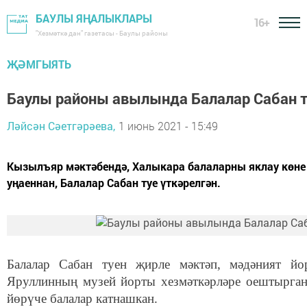
БАУЛЫ ЯҢАЛЫКЛАРЫ
16+
"Хезмәткә дан" газетасы - Баулы районы
ҖӘМГЫЯТЬ
Баулы районы авылында Балалар Сабан т
Ләйсән Сәетгәрәева,
1 июнь 2021 - 15:49
Кызылъяр мәктәбендә, Халыкара балаларны яклау көне 
уңаеннан, Балалар Сабан туе үткәрелгән.
Балалар Сабан туен җирле мәктәп, мәдәният йо
Яруллинның музей йорты хезмәткәрләре оештырган
йөрүче балалар катнашкан.