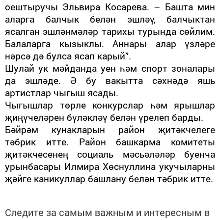
оештыручы Эльвира Косарева. – Башта мин
аларга балчык белән эшләү, балчыктан
ясалган эшләнмәләр тарихы турында сөйлим.
Балаларга кызыклы. Аннары алар үзләре
нәрсә дә булса ясап карый”.
Шулай ук мәйданда уен һәм спорт зоналары
да эшләде. Ә бу вакытта сәхнәдә яшь
артистлар чыгыш ясады.
Чыгышлар төрле конкурслар һәм ярышлар
җиңүчеләрен бүләкләү белән үрелеп барды.
Бәйрәм кунакларын район җитәкчелеге
тәбрик итте. Район башкарма комитеты
җитәкчесенең социаль мәсьәләләр буенча
урынбасары Илмира Хөснуллина укучыларны
җәйге каникуллар башлану белән тәбрик итте.
Следите за самым важным и интересным в