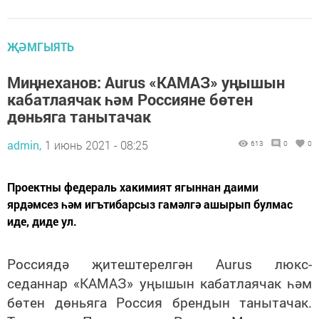
ҖӘМГЫЯТЬ
Миңнеханов: Aurus «КАМАЗ» уңышын
кабатлаячак һәм Россияне бөтен
дөньяга танытачак
admin,
1 июнь 2021 - 08:25
613
0
0
Проектны федераль хакимият ягыннан даими
ярдәмсез һәм игътибарсыз гамәлгә ашырып булмас
иде, диде ул.
Россиядә җитештерелгән Aurus люкс-
седаннар «КАМАЗ» уңышын кабатлаячак һәм
бөтен дөньяга Россия брендын танытачак.