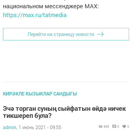
национальном мессенджере MАХ:
https://max.ru/tatmedia
Перейти на страницу новости
КИРӘКЛЕ КЫЗЫКЛАР САНДЫГЫ
Эчә торган суның сыйфатын өйдә ничек
тикшереп була?
admin,
1 июнь 2021 - 09:55
655
0
0