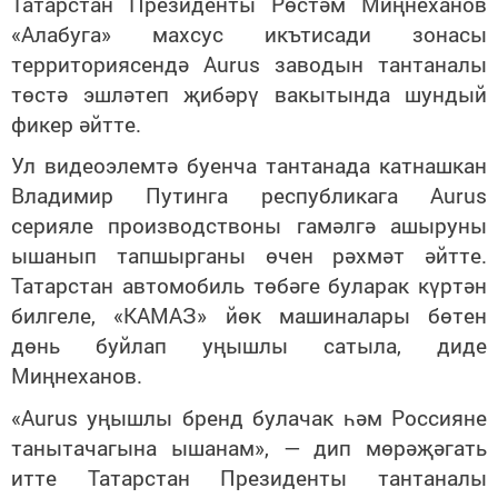
Татарстан Президенты Рөстәм Миңнеханов
«Алабуга» махсус икътисади зонасы
территориясендә Aurus заводын тантаналы
төстә эшләтеп җибәрү вакытында шундый
фикер әйтте.
Ул видеоэлемтә буенча тантанада катнашкан
Владимир Путинга республикага Aurus
серияле производствоны гамәлгә ашыруны
ышанып тапшырганы өчен рәхмәт әйтте.
Татарстан автомобиль төбәге буларак күртән
билгеле, «КАМАЗ» йөк машиналары бөтен
дөнь буйлап уңышлы сатыла, диде
Миңнеханов.
«Aurus уңышлы бренд булачак һәм Россияне
танытачагына ышанам», — дип мөрәҗәгать
итте Татарстан Президенты тантаналы