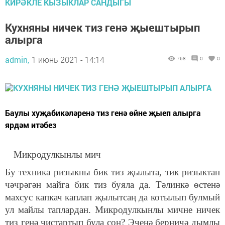
КИРӘКЛЕ КЫЗЫКЛАР САНДЫГЫ
Кухняны ничек тиз генә җыештырып
алырга
admin,
1 июнь 2021 - 14:14
768
0
0
Баулы хуҗабикәләренә тиз генә өйне җыеп алырга
ярдәм итәбез
Микродулкынлы мич
Бу техника ризыкны бик тиз җылыта, тик ризыктан
чәчрәгән майга бик тиз буяла да. Тәлинкә өстенә
махсус капкач каплап җылытсаң да котылып булмый
ул майлы таплардан. Микродулкынлы мичне ничек
тиз генә чистартып була соң? Эченә берничә дымлы