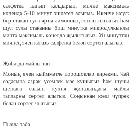
салфетка тыгып калдырып, мичне максималь
көчендә 5-10 минут эшләтеп алыгыз. Икенче ысул:
бер стакан суга ярты лимонның согын сыгыгыз һәм
шул сулы стаканны биш минутка микродулкынлы
мичтә максималь көчендә җылытыгыз. Ун минуттан
мичнең эчен кәгазь салфетка белән сөртеп алыгыз.
Җиһазда майлы тап
Моның өчен кыйммәтле порошоклар кирәкми. Чәй
содасына әзрәк үсемлек мае кушыгыз һәм шуны
щеткага салып, кухня җиһазындагы майлы
тапларны сөртеп алыгыз. Соңыннан юеш чүпрәк
белән сөртеп чыгыгыз.
Пыяла таба