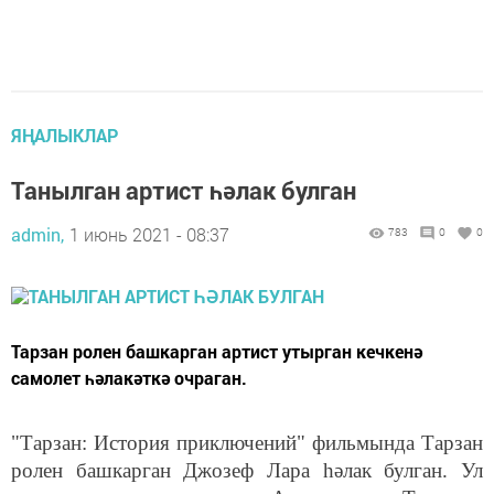
ЯҢАЛЫКЛАР
Танылган артист һәлак булган
admin,
1 июнь 2021 - 08:37
783
0
0
Тарзан ролен башкарган артист утырган кечкенә
самолет һәлакәткә очраган.
"Тарзан: История приключений" фильмында Тарзан
ролен башкарган Джозеф Лара һәлак булган. Ул