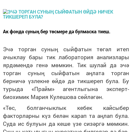
Ак фонда суның бер төсмере дә булмаска тиеш.
Эчә торган суның сыйфатын төгәл итеп
ачыклау бары тик лаборатория анализлары
ярдәмендә генә мөмкин. Тик шулай да эчә
торган суның сыйфатын аңлата торган
берничә үзлекне өйдә дә тикшереп була. Бу
турыда «Прайм» агентлыгына эксперт-
биохимик Мария Кулешова сөйләгән.
«Төс, болганчыклык кебек кайсыбер
факторларны күз белән карап та аңлап була.
Суда ис булуын да кеше үзе сизәргә мөмкин.
Суның катылыгын күрсәтүче билгеләр дә бар.