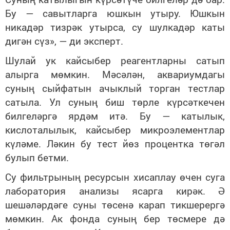
Бу — савытларга юшкын утыру. Юшкын
никадәр тизрәк утырса, су шулкадәр каты
дигән сүз», — ди эксперт.
Шулай ук кайсыбер реагентларны сатып
алырга мөмкин. Мәсәлән, аквариумдагы
суның сыйфатын ачыклый торган тестлар
сатыла. Ул суның биш төрле күрсәткечен
билгеләргә ярдәм итә. Бу — катылык,
кислоталылык, кайсыбер микроэлементлар
күләме. Ләкин бу тест йөз процентка төгәл
булып бетми.
Су фильтрының ресурсын хисаплау өчен суга
лаборатория анализы ясарга кирәк. Ә
шешәләрдәге суны төсенә карап тикшерергә
мөмкин. Ак фонда суның бер төсмере дә