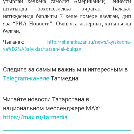
утырган кечкенә самолет Американың Теннесси
штатында бәхетсезлеккә очраган. Һәлакәт
нәтиҗәсендә барлыгы 7 кеше гомере өзелгән, дип
яза “РИА Новости”. Очкычта актерның хатыны да
булган.
Чыганак:
http://shahrikazan.ru/news/kyiskacha-
ya%D2%A3alyiklar/tarzan-lak-bulgan
Следите за самым важным и интересным в
Telegram-канале
Татмедиа
Читайте новости Татарстана в
национальном мессенджере MАХ:
https://max.ru/tatmedia