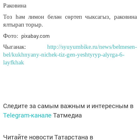
Раковина
Тоз һәм лимон белән сөртеп чыксагыз, раковина
ялтырап торыр.
Фото:
pixabay.com
Чыганак:
http://syuyumbike.ru/news/belmesen-
bel/kukhnyany-nichek-tiz-gen-yeshtyryp-alyrga-6-
layfkhak
Следите за самым важным и интересным в
Telegram-канале
Татмедиа
Читайте новости Татарстана в