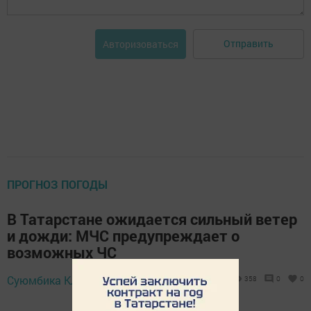
Отправить
Авторизоваться
ПРОГНОЗ ПОГОДЫ
В Татарстане ожидается сильный ветер
и дожди: МЧС предупреждает о
возможных ЧС
Суюмбика Климина,
30 июня 2026 - 07:05
358
0
0