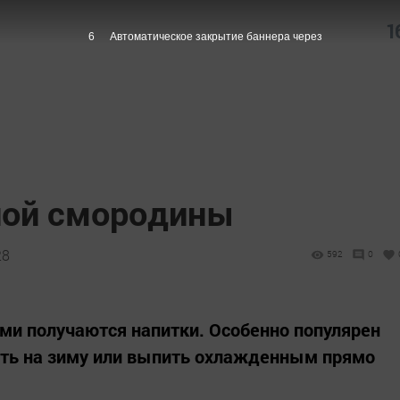
1
5
Автоматическое закрытие баннера через
ной смородины
28
592
0
ми получаются напитки. Особенно популярен
ть на зиму или выпить охлажденным прямо