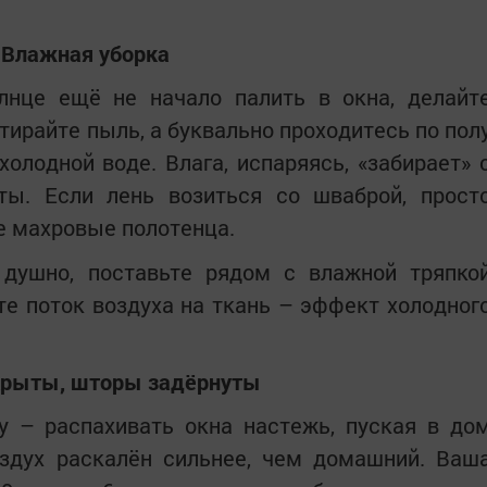
Влажная уборка
олнце ещё не начало палить в окна, делайт
тирайте пыль, а буквально проходитесь по пол
холодной воде. Влага, испаряясь, «забирает» 
ты. Если лень возиться со шваброй, прост
е махровые полотенца.
душно, поставьте рядом с влажной тряпко
е поток воздуха на ткань – эффект холодног
крыты, шторы задёрнуты
у – распахивать окна настежь, пуская в до
оздух раскалён сильнее, чем домашний. Ваш