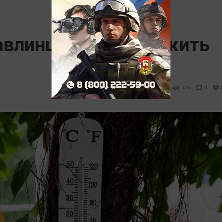
авлинцев: как пережить
526
0