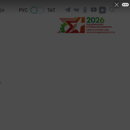
6+
РУС
ТАТ
0