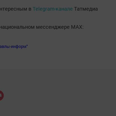
интересным в
Telegram-канале
Татмедиа
в национальном мессенджере MАХ:
Бавлы-информ"