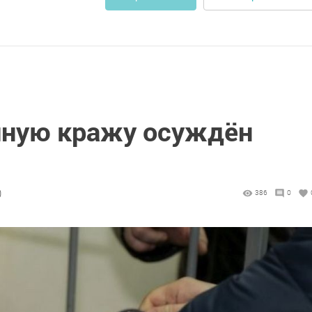
упную кражу осуждён
0
386
0