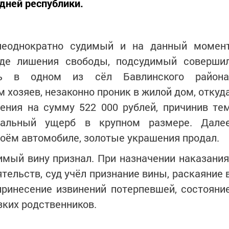
дней республики.
 неоднократно судимый и на данный момен
де лишения свободы, подсудимый соверши
сь в одном из сёл Бавлинского района
 хозяев, незаконно проник в жилой дом, откуд
ения на сумму 522 000 рублей, причинив те
альный ущерб в крупном размере. Дале
оём автомобиле, золотые украшения продал.
мый вину признал. При назначении наказания
тельств, суд учёл признание вины, раскаяние 
принесение извинений потерпевшей, состояни
зких родственников.