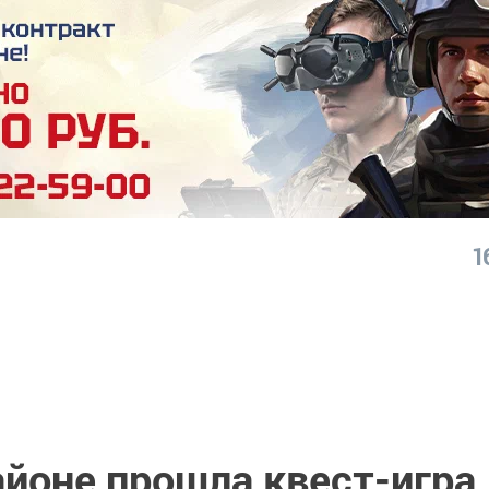
1
айоне прошла квест-игра