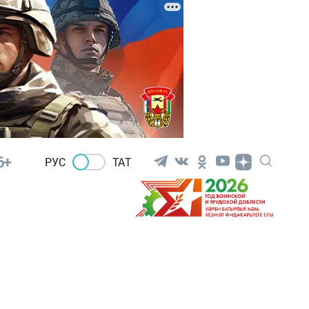
6+
РУС
ТАТ