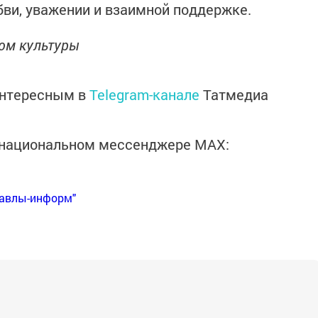
бви, уважении и взаимной поддержке.
ом культуры
интересным в
Telegram-канале
Татмедиа
в национальном мессенджере MАХ:
Бавлы-информ"