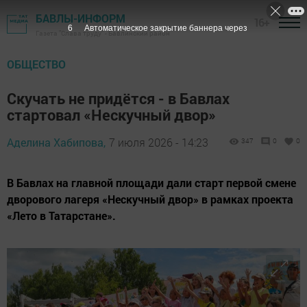
БАВЛЫ-ИНФОРМ
16+
5
Автоматическое закрытие баннера через
Газета "Слава труду" - Бавлинский район
ОБЩЕСТВО
Скучать не придётся - в Бавлах
стартовал «Нескучный двор»
Аделина Хабипова,
7 июля 2026 - 14:23
347
0
0
В Бавлах на главной площади дали старт первой смене
дворового лагеря «Нескучный двор» в рамках проекта
«Лето в Татарстане».