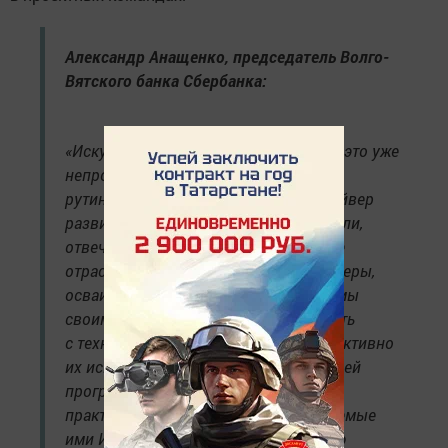
Александр Анащенко, председатель Волго-
Вятского банка Сбербанка:
«Искусственный интеллект сегодня — это уже
непросто инструмент автоматизации
рутинных процессов, а ключевой драйвер
развития регионов. Когда руководители,
отвечающие за кадровое обеспечение
отраслей экономики и социальной сферы,
осваивают мультиагентные ИИ-системы
своими руками, они начинают говорить
с технологиями на одном языке, эффективно
их использовать в работе. Задача нашей
программы — дать управленцам эти
практические навыки, чтобы создаваемые
ими ИИ-решения приносили реальную