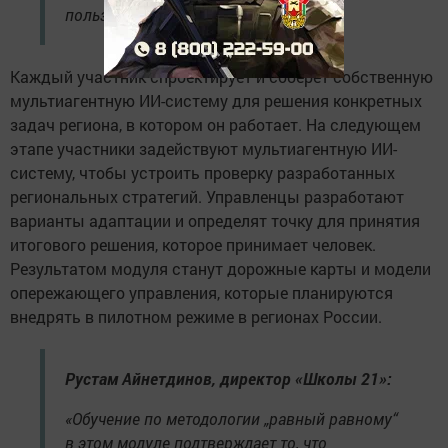
пользу регионам и жителям».
Каждый участник спроектирует и соберёт собственную
мультиагентную ИИ-систему для решения конкретных
задач региона, в котором он работает. На следующем
этапе участники задействуют мультиагентную ИИ-
систему, чтобы устроить проверку разработанных
региональных стратегий. Управленцы разработают
варианты адаптации и определят точку для принятия
итогового решения, которое принимает человек.
Результатом модуля станут дорожные карты и модели
опережающего управления, которые планируются
внедрять в пилотном режиме в регионах России.
Рустам Айнетдинов, директор «Школы 21»:
«Обучение по методологии „равный равному“
в этом модуле подтверждает то, что