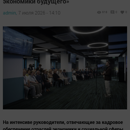
экономики будущего»
admin,
7 июля 2026 - 14:10
618
0
0
На интенсиве руководители, отвечающие за кадровое
обеспечение отраслей экономики и социальной сферы,