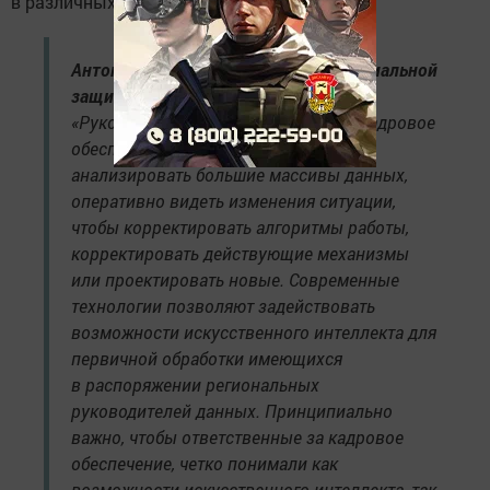
в различных регионах страны.
Антон Котяков, Министр труда и социальной
защиты Российской Федерации:
«Руководителям, ответственным за кадровое
обеспечение экономики, необходимо
анализировать большие массивы данных,
оперативно видеть изменения ситуации,
чтобы корректировать алгоритмы работы,
корректировать действующие механизмы
или проектировать новые. Современные
технологии позволяют задействовать
возможности искусственного интеллекта для
первичной обработки имеющихся
в распоряжении региональных
руководителей данных. Принципиально
важно, чтобы ответственные за кадровое
обеспечение, четко понимали как
возможности искусственного интеллекта, так