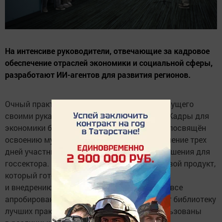
На интенсиве руководители, отвечающие за кадровое
обеспечение отраслей экономики и социальной сферы,
разработают ИИ-агентов для развития регионов.
Очный практический модуль «Создание будущего
своими руками» масштабной программы «Кадры для
экономики будущего» в Казани полностью посвящён
освоению мультиагентных ИИ-систем. В течение трех
дней участники будут разрабатывать ИИ-решения для
госсектора. Главная цель — создать цифровой продукт,
который готов к реальному пилотированию
и внедрению в регионах. По итогам модуля все
апробированные ИИ-инструменты пополнят библиотеку
лучших практик, которые могут быть использованы